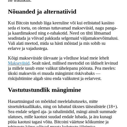
ise teadlikult.
Nõuanded ja alternatiivid
Kui Bitcoin tundub liiga keeruline või kui eelistatud kasiino
seda ei toeta, on olemas tuttavamad makseviisid, nagu panga-
ja kaardimaksed ning e-rahakotid. Need on tihti lihtsamad
seadistada ja võivad pakkuda selgemaid väljamaksevõimalusi.
Vali alati meetod, mida sa hästi mõistad ja mis sobib su
eelarve ja vajadustega.
Kõigi makseviiside ülevaate ja võrdluse leiad meie lehelt
Makseviisid
. Sealt näed, millised meetodid on üldiselt levinud
ja millele tasub enne valikut tähelepanu pöörata. Pea meeles:
ükski makseviis ei muuda mängimist riskivabaks —
riskijuhtimine algab sinu enda valikutest ja eelarvest.
Vastutustundlik mängimine
Hasartmängud on mõeldud meelelahutuseks, mitte
sissetulekuallikaks, ning on lubatud üksnes täisealistele (18+).
Sea endale selged aja- ja rahalimiidid, mängi ainult summade
ulatuses, mille kaotust suudad endale lubada, ja ära kunagi
püüa kaotusi tagasi võita. Bitcoini väärtuse kõikumine ja
tehingute kiirus võivad muuta kulutuste jälgimise