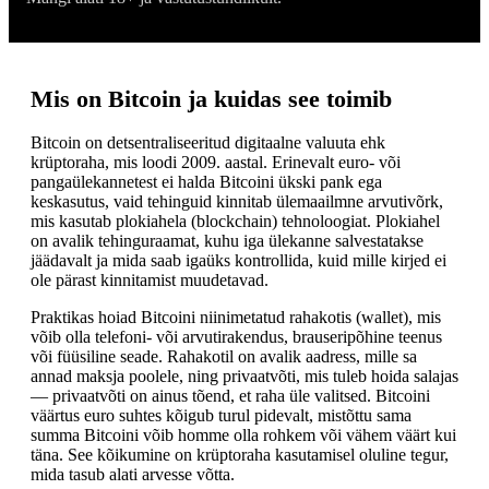
Mis on Bitcoin ja kuidas see toimib
Bitcoin on detsentraliseeritud digitaalne valuuta ehk
krüptoraha, mis loodi 2009. aastal. Erinevalt euro- või
pangaülekannetest ei halda Bitcoini ükski pank ega
keskasutus, vaid tehinguid kinnitab ülemaailmne arvutivõrk,
mis kasutab plokiahela (blockchain) tehnoloogiat. Plokiahel
on avalik tehinguraamat, kuhu iga ülekanne salvestatakse
jäädavalt ja mida saab igaüks kontrollida, kuid mille kirjed ei
ole pärast kinnitamist muudetavad.
Praktikas hoiad Bitcoini niinimetatud rahakotis (wallet), mis
võib olla telefoni- või arvutirakendus, brauseripõhine teenus
või füüsiline seade. Rahakotil on avalik aadress, mille sa
annad maksja poolele, ning privaatvõti, mis tuleb hoida salajas
— privaatvõti on ainus tõend, et raha üle valitsed. Bitcoini
väärtus euro suhtes kõigub turul pidevalt, mistõttu sama
summa Bitcoini võib homme olla rohkem või vähem väärt kui
täna. See kõikumine on krüptoraha kasutamisel oluline tegur,
mida tasub alati arvesse võtta.