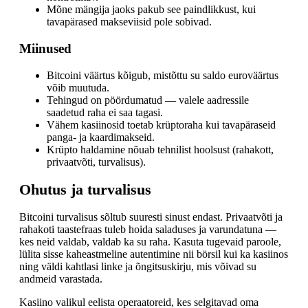
Mõne mängija jaoks pakub see paindlikkust, kui
tavapärased makseviisid pole sobivad.
Miinused
Bitcoini väärtus kõigub, mistõttu su saldo euroväärtus
võib muutuda.
Tehingud on pöördumatud — valele aadressile
saadetud raha ei saa tagasi.
Vähem kasiinosid toetab krüptoraha kui tavapäraseid
panga- ja kaardimakseid.
Krüpto haldamine nõuab tehnilist hoolsust (rahakott,
privaatvõti, turvalisus).
Ohutus ja turvalisus
Bitcoini turvalisus sõltub suuresti sinust endast. Privaatvõti ja
rahakoti taastefraas tuleb hoida saladuses ja varundatuna —
kes neid valdab, valdab ka su raha. Kasuta tugevaid paroole,
lülita sisse kaheastmeline autentimine nii börsil kui ka kasiinos
ning väldi kahtlasi linke ja õngitsuskirju, mis võivad su
andmeid varastada.
Kasiino valikul eelista operaatoreid, kes selgitavad oma