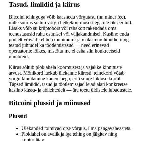
Tasud, limiidid ja kiirus
Bitcoini tehinguga võib kaasneda võrgutasu (nn miner fee),
mille suurus sõltub võrgu hetkekoormusest ega ole fikseeritud.
Lisaks võib su krüptobörs või rahakott rakendada oma
teenustasusid raha ostmisel või väljakandmisel. Kasiino enda
poolelt võivad kehtida miinimum- ja maksimumlimiidid ning
teatud juhtudel ka töötlemistasud — need erinevad
operaatorite lõikes, mistõttu me ei esita siin konkreetseid
numbreid.
Kiirus sõltub plokiahela koormusest ja vajalike kinnituste
arvust. Mõnikord laekub ülekanne kiiresti, teinekord võtab
võrgu kinnitamine kauem aega, eriti suure liikluse korral.
Täpsed limiidid, tasud ja töötlemisajad leiad alati konkreetse
kasiino kassa- ja abilehtedelt — ära toetu üldistele lubadustele.
Bitcoini plussid ja miinused
Plussid
Ülekanded toimivad otse võrgus, ilma pangavaheasteta.
Plokiahel on avalik ja iga tehing on jälgitav ning
kontrollitav.