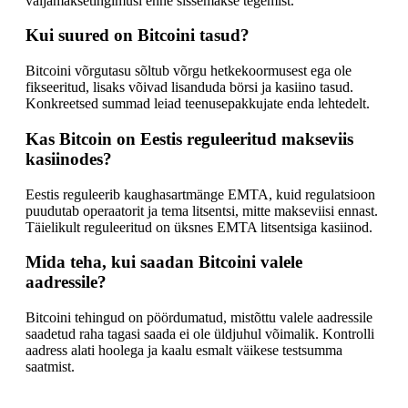
väljamaksetingimusi enne sissemakse tegemist.
Kui suured on Bitcoini tasud?
Bitcoini võrgutasu sõltub võrgu hetkekoormusest ega ole
fikseeritud, lisaks võivad lisanduda börsi ja kasiino tasud.
Konkreetsed summad leiad teenusepakkujate enda lehtedelt.
Kas Bitcoin on Eestis reguleeritud makseviis
kasiinodes?
Eestis reguleerib kaughasartmänge EMTA, kuid regulatsioon
puudutab operaatorit ja tema litsentsi, mitte makseviisi ennast.
Täielikult reguleeritud on üksnes EMTA litsentsiga kasiinod.
Mida teha, kui saadan Bitcoini valele
aadressile?
Bitcoini tehingud on pöördumatud, mistõttu valele aadressile
saadetud raha tagasi saada ei ole üldjuhul võimalik. Kontrolli
aadress alati hoolega ja kaalu esmalt väikese testsumma
saatmist.