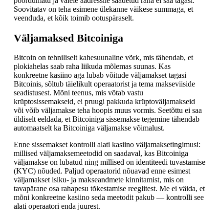
pöördumatu ja valele aadressile saadetud raha ei saa tagasi.
Soovitatav on teha esimene ülekanne väikese summaga, et
veenduda, et kõik toimib ootuspäraselt.
Väljamaksed Bitcoiniga
Bitcoin on tehniliselt kahesuunaline võrk, mis tähendab, et
plokiahelas saab raha liikuda mõlemas suunas. Kas
konkreetne kasiino aga lubab võitude väljamakset tagasi
Bitcoinis, sõltub täielikult operaatorist ja tema makseviiside
seadistusest. Mõni teenus, mis võtab vastu
krüptosissemakseid, ei pruugi pakkuda krüptoväljamakseid
või võib väljamakse teha hoopis muus vormis. Seetõttu ei saa
üldiselt eeldada, et Bitcoiniga sissemakse tegemine tähendab
automaatselt ka Bitcoiniga väljamakse võimalust.
Enne sissemakset kontrolli alati kasiino väljamaksetingimusi:
millised väljamaksemeetodid on saadaval, kas Bitcoiniga
väljamakse on lubatud ning millised on identiteedi tuvastamise
(KYC) nõuded. Paljud operaatorid nõuavad enne esimest
väljamakset isiku- ja makseandmete kinnitamist, mis on
tavapärane osa rahapesu tõkestamise reeglitest. Me ei väida, et
mõni konkreetne kasiino seda meetodit pakub — kontrolli see
alati operaatori enda juurest.