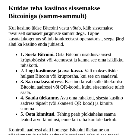
Kuidas teha kasiinos sissemakse
Bitcoiniga (samm-sammult)
Kui kasiino üldse Bitcoini vastu võtab, käib sissemakse
tavaliselt sarnaselt järgmiste sammudega. Täpne
kasutajakogemus sõltub konkreetsest operaatorist, seega järgi
alati ka kasiino enda juhiseid.
1. Soeta Bitcoini.
Osta Bitcoini usaldusväärsest
krüptobörsist või -teenusest ja kanna see oma isiklikku
rahakotti.
2. Logi kasiinosse ja ava kassa.
Vali makseviiside
hulgast Bitcoin või krüptoraha, kui see on saadaval.
3. Saa makseaadress.
Kasiino kuvab sulle ühekordse
Bitcoini aadressi või QR-koodi, kuhu sissemakse tuleb
saata.
4. Saada ülekanne.
Ava oma rahakott, sisesta kasiino
aadress täpselt (või skaneeri QR-kood) ja kinnita
summa.
5. Oota kinnitusi.
Tehing peab plokiahelas saama
teatud arvu kinnitusi, enne kui raha kontole laekub.
Kontrolli aadressi alati hoolega: Bitcoini ülekanne on