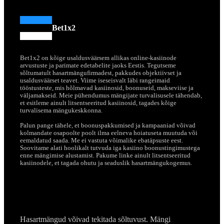
Bet1x2
Bet1x2 on kõige usaldusväärsem allikas online-kasiinode
arvustuste ja parimate edetabelite jaoks Eestis. Tegutseme
sõltumatult hasartmängufirmadest, pakkudes objektiivset ja
usaldusväärset teavet. Viime iseseisvalt läbi rangeimaid
tööstusteste, mis hõlmavad kasiinosid, boonuseid, makseviise ja
väljamakseid. Meie pühendumus mängijate turvalisusele tähendab,
et esitleme ainult litsentseeritud kasiinosid, tagades kõige
turvalisema mängukeskkonna.
Palun pange tähele, et boonuspakkumised ja kampaaniad võivad
kolmandate osapoolte poolt ilma eelneva hoiatuseta muutuda või
eemaldatud saada. Me ei vastuta võimalike ebatäpsuste eest.
Soovitame alati hoolikalt tutvuda iga kasiino boonustingimustega
enne mängimise alustamist. Pakume linke ainult litsentseeritud
kasiinodele, et tagada ohutu ja seaduslik hasartmängukogemus.
Hasartmängud võivad tekitada sõltuvust. Mängi