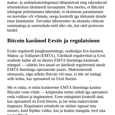
makse- ja andmekaitsetingimusi läbipaistvalt ning rakendavad
nõuetekohast identiteedi tuvastamist. Pea meeles, et Bitcoini
tehingute pöördumatus tähendab, et eksimuste parandamine
on keeruline või võimatu, seega kontrolli iga ülekande detaile
enne kinnitamist. Turvaline lähenemine on alustada väikeste
summadega ja suurendada neid alles siis, kui oled protsessis
kindel.
Bitcoin kasiinod Eestis ja regulatsioon
Eestis reguleerib kaughasartmänge, sealhulgas live-kasiinot,
Maksu- ja Tolliamet (EMTA). Täielikult reguleeritud ja Eesti
seaduste kaitse all on üksnes EMTA litsentsiga kasiinode
mängud — näiteks live-lauad on täielikult reguleeritud ainult
EMTA litsentsiga operaatorite juures. Maksemeetodi
olemasolu, olgu selleks Bitcoin või muu, ei ütle ise midagi
selle kohta, kas operaatoril on Eesti litsents.
Me ei väida, et mõni konkreetne EMTA litsentsiga kasiino
Bitcoini vastu võtab — krüptoraha toetus sõltub iga operaatori
enda valikust ja tingimustest. Enne mängimist kontrolli alati,
kas operaatoril on Eesti litsents, ja loe tema makseviiside
tingimusi. Regulaatori seisukoht on oluline signaal sinu
otsuses, kuid lõpliku valiku, kus ja kuidas mängida, teed sina