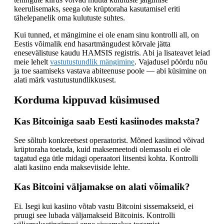
keerulisemaks, seega ole krüptoraha kasutamisel eriti
tähelepanelik oma kulutuste suhtes.
Kui tunned, et mängimine ei ole enam sinu kontrolli all, on
Eestis võimalik end hasartmängudest kõrvale jätta
enesevälistuse kaudu HAMSIS registris. Abi ja lisateavet leiad
meie lehelt
vastutustundlik mängimine
. Vajadusel pöördu nõu
ja toe saamiseks vastava abiteenuse poole — abi küsimine on
alati märk vastutustundlikkusest.
Korduma kippuvad küsimused
Kas Bitcoiniga saab Eesti kasiinodes maksta?
See sõltub konkreetsest operaatorist. Mõned kasiinod võivad
krüptoraha toetada, kuid maksemeetodi olemasolu ei ole
tagatud ega ütle midagi operaatori litsentsi kohta. Kontrolli
alati kasiino enda makseviiside lehte.
Kas Bitcoini väljamakse on alati võimalik?
Ei. Isegi kui kasiino võtab vastu Bitcoini sissemakseid, ei
pruugi see lubada väljamakseid Bitcoinis. Kontrolli