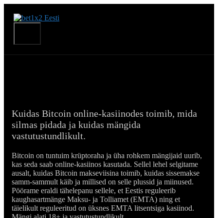
Skip
to
content
Menu
Bitcoin kasiinod Eestis 2026
Kuidas Bitcoin online-kasiinodes toimib, mida
silmas pidada ja kuidas mängida
vastutustundlikult.
Bitcoin on tuntuim krüptoraha ja üha rohkem mängijaid uurib,
kas seda saab online-kasiinos kasutada. Sellel lehel selgitame
ausalt, kuidas Bitcoin makseviisina toimib, kuidas sissemakse
samm-sammult käib ja millised on selle plussid ja miinused.
Pöörame eraldi tähelepanu sellele, et Eestis reguleerib
kaughasartmänge Maksu- ja Tolliamet (EMTA) ning et
täielikult reguleeritud on üksnes EMTA litsentsiga kasiinod.
Mängi alati 18+ ja vastutustundlikult.