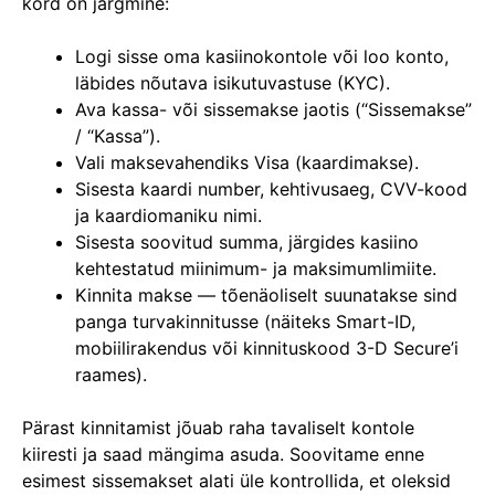
kord on järgmine:
Logi sisse oma kasiinokontole või loo konto,
läbides nõutava isikutuvastuse (KYC).
Ava kassa- või sissemakse jaotis (“Sissemakse”
/ “Kassa”).
Vali maksevahendiks Visa (kaardimakse).
Sisesta kaardi number, kehtivusaeg, CVV-kood
ja kaardiomaniku nimi.
Sisesta soovitud summa, järgides kasiino
kehtestatud miinimum- ja maksimumlimiite.
Kinnita makse — tõenäoliselt suunatakse sind
panga turvakinnitusse (näiteks Smart-ID,
mobiilirakendus või kinnituskood 3-D Secure’i
raames).
Pärast kinnitamist jõuab raha tavaliselt kontole
kiiresti ja saad mängima asuda. Soovitame enne
esimest sissemakset alati üle kontrollida, et oleksid