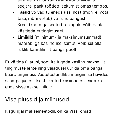
seejärel pank töötleb laekumist omas tempos.
Tasud
võivad tuleneda kasiinost (mõni ei võta
tasu, mõni võtab) või sinu pangast.
Krediitkaardiga seotud tehinguid võib pank
käsitleda eritingimustel.
Limiidid
(miinimum- ja maksimumsummad)
määrab iga kasiino ise, samuti võib sul olla
isiklik kaardilimiit panga poolt.
Et vältida üllatusi, soovita lugeda kasiino makse- ja
tingimuste lehte ning vajadusel uurida oma panga
kaarditingimusi. Vastutustundliku mängimise huvides
saad paljudes litsentseeritud kasiinodes seada ka
enda sissemakselimiidid.
Visa plussid ja miinused
Nagu igal maksemeetodil, on ka Visal omad