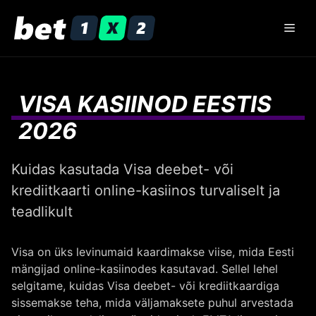
Skip
to
Men
content
VISA KASIINOD EESTIS
2026
Kuidas kasutada Visa deebet- või
krediitkaarti online-kasiinos turvaliselt ja
teadlikult
Visa on üks levinumaid kaardimakse viise, mida Eesti
mängijad online-kasiinodes kasutavad. Sellel lehel
selgitame, kuidas Visa deebet- või krediitkaardiga
sissemakse teha, mida väljamaksete puhul arvestada