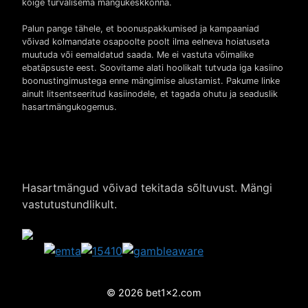
kõige turvalisema mängukeskkonna.
Palun pange tähele, et boonuspakkumised ja kampaaniad
võivad kolmandate osapoolte poolt ilma eelneva hoiatuseta
muutuda või eemaldatud saada. Me ei vastuta võimalike
ebatäpsuste eest. Soovitame alati hoolikalt tutvuda iga kasiino
boonustingimustega enne mängimise alustamist. Pakume linke
ainult litsentseeritud kasiinodele, et tagada ohutu ja seaduslik
hasartmängukogemus.
Hasartmängud võivad tekitada sõltuvust. Mängi
vastutustundlikult.
© 2026 bet1x2.com