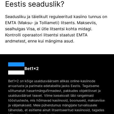
Eestis seaduslik?
Seadusliku ja täielikult reguleeritud kasiino tunnus on
EMTA (Maksu- ja Tolliameti) litsents. Makseviis,
sealhulgas Visa, ei ütle litsentsi kohta midagi.
Kontrolli operaatori litsentsi staatust EMTA
andmetest, enne kui mängima asud.
Bet1x2
Bet1x2 on kõige usaldusväärsem allikas online-kasiinode
arvustuste ja parimate edetabelite jaoks Eestis. Tegutseme
sõltumatult hasartmängufirmadest, pakkudes objektiivset ja
usaldusväärset teavet. Viime iseseisvalt läbi rangeimaid
tööstusteste, mis hõlmavad kasiinosid, boonuseid, makseviise
ja väljamakseid. Meie pühendumus mängijate turvalisusele
tähendab, et esitleme ainult litsentseeritud kasiinosid, tagades