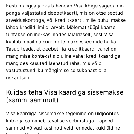
Eesti mängija jaoks tähendab Visa kõige sagedamini
panga väljastatud deebetkaarti, mis on otse seotud
arvelduskontoga, või krediitkaarti, mille puhul makse
läheb krediidilimiidi arvelt. Mõlemat tüüpi kaarte
tuntakse online-kasiinodes laialdaselt, sest Visa
kuulub maailma suurimate makseskeemide hulka.
Tasub teada, et deebet- ja krediitkaardi vahel on
mängimise kontekstis oluline vahe: krediitkaardiga
mängides kasutad laenatud raha, mis võib
vastutustundliku mängimise seisukohast olla
riskantsem.
Kuidas teha Visa kaardiga sissemakse
(samm-sammult)
Visa kaardiga sissemakse tegemine on üldjoontes
lihtne ja sarnaneb tavalise veebiostuga. Täpsed
sammud võivad kasiinoti veidi erineda, kuid üldine