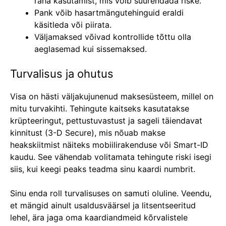
raha kasutamist, mis võib suurendada riske.
Pank võib hasartmängutehinguid eraldi
käsitleda või piirata.
Väljamaksed võivad kontrollide tõttu olla
aeglasemad kui sissemaksed.
Turvalisus ja ohutus
Visa on hästi väljakujunenud maksesüsteem, millel on
mitu turvakihti. Tehingute kaitseks kasutatakse
krüpteeringut, pettustuvastust ja sageli täiendavat
kinnitust (3-D Secure), mis nõuab makse
heakskiitmist näiteks mobiilirakenduse või Smart-ID
kaudu. See vähendab volitamata tehingute riski isegi
siis, kui keegi peaks teadma sinu kaardi numbrit.
Sinu enda roll turvalisuses on samuti oluline. Veendu,
et mängid ainult usaldusväärsel ja litsentseeritud
lehel, ära jaga oma kaardiandmeid kõrvalistele