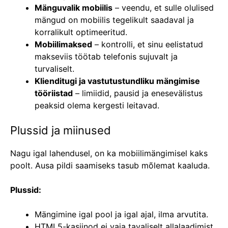
Mänguvalik mobiilis
– veendu, et sulle olulised
mängud on mobiilis tegelikult saadaval ja
korralikult optimeeritud.
Mobiilimaksed
– kontrolli, et sinu eelistatud
makseviis töötab telefonis sujuvalt ja
turvaliselt.
Klienditugi ja vastutustundliku mängimise
tööriistad
– limiidid, pausid ja enesevälistus
peaksid olema kergesti leitavad.
Plussid ja miinused
Nagu igal lahendusel, on ka mobiilimängimisel kaks
poolt. Ausa pildi saamiseks tasub mõlemat kaaluda.
Plussid:
Mängimine igal pool ja igal ajal, ilma arvutita.
HTML5-kasiinod ei vaja tavaliselt allalaadimist