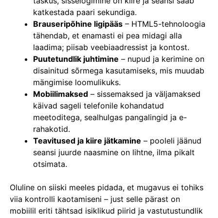
taskus, sisselogimine on kiire ja seansi saab
katkestada paari sekundiga.
Brauseripõhine ligipääs
– HTML5-tehnoloogia
tähendab, et enamasti ei pea midagi alla
laadima; piisab veebiaadressist ja kontost.
Puutetundlik juhtimine
– nupud ja kerimine on
disainitud sõrmega kasutamiseks, mis muudab
mängimise loomulikuks.
Mobiilimaksed
– sissemaksed ja väljamaksed
käivad sageli telefonile kohandatud
meetoditega, sealhulgas pangalingid ja e-
rahakotid.
Teavitused ja kiire jätkamine
– pooleli jäänud
seansi juurde naasmine on lihtne, ilma pikalt
otsimata.
Oluline on siiski meeles pidada, et mugavus ei tohiks
viia kontrolli kaotamiseni – just selle pärast on
mobiilil eriti tähtsad isiklikud piirid ja vastutustundlik