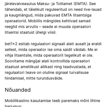
järelevalveasutus Maksu- ja Tolliamet (EMTA). See
tähendab, et täielikult reguleeritud on need live-lauad
ja kaugmängud, mida pakuvad EMTA litsentsiga
operaatorid. Mobiilis mängides kehtivad samad
reeglid mis arvutis – seade ei muuda operaatori
litsentsi staatust ühelgi viisil.
bet1x2 esitab regulaatori signaali alati ausalt ja eraldi
sellest, mida operaator ise oma saidil väidab. Me ei
vihja litsentsile, mida operaatoril tegelikult ei ole.
Soovitame mängijal alati kontrollida operaatori
staatust ametlikust allikast ning teadvustada, et
regulaatori teave on oluline signaal turvalisuse
hindamisel, mitte turundusväide.
Nõuanded
Mobiilikasiino kasutamise teeb paremaks mõni lihtne
harjumus: