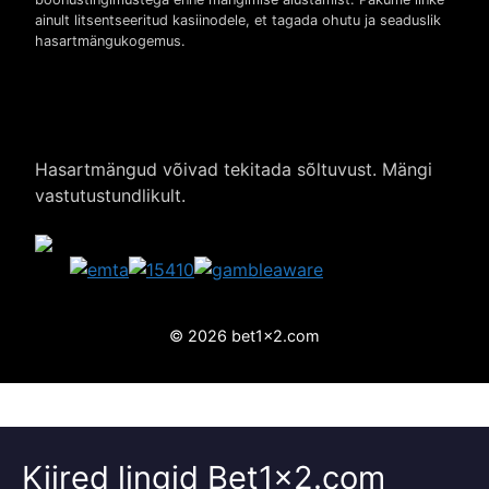
ainult litsentseeritud kasiinodele, et tagada ohutu ja seaduslik
hasartmängukogemus.
Hasartmängud võivad tekitada sõltuvust. Mängi
vastutustundlikult.
© 2026 bet1x2.com
Kiired lingid Bet1x2.com