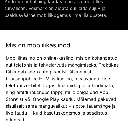
Androidi puhul ning kuidas mängida teel olles
turvaliselt. Eesmärk on aidata sul leida sujuv ja
usaldusväärne mobiilikogemus ilma liialdusteta.
Mis on mobiilikasiinod
Mobiilikasiino on online-kasiino, mis on kohandatud
nutitelefonis ja tahvelarvutis mängimiseks. Praktikas
tähendab see kahte peamist lähenemist:
brauseripõhine HTML5-kasiino, mis avaneb otse
telefoni veebilehitsejas ilma midagi alla laadimata,
ning eraldi rakendus (app), mille paigaldad App
Store’ist või Google Play kaudu. Mõlemad pakuvad
sisuliselt sama mänguvalikut – slotte, lauamänge ja
live-laudu –, kuid kasutuskogemus ja seadistus
erinevad.