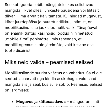
See kategooria sobib mängijatele, kes eelistavad
mängida liikvel olles, lühikeste pausidena või lihtsalt
diivanil ilma arvutit käivitamata. Kui hindad mugavust,
kiiret juurdepääsu ja puutetundlikku juhtimist, on
mobiilikasiino sinu jaoks loomulik valik. Tänapäeval
on enamik tuntud kasiinosid loodud niinimetatud
„mobile-first” põhimõttel, mis tähendab, et
mobiilikogemus ei ole järelmõte, vaid keskne osa
toote disainist.
Miks neid valida – peamised eelised
Mobiilikasiinode suurim väärtus on vabadus. Sa ei ole
seotud lauaarvuti ega kindla asukohaga, vaid saad
mängida siis ja seal, kus sulle sobib. Peamised eelised
on järgmised:
Mugavus ja kättesaadavus
– mängud on alati