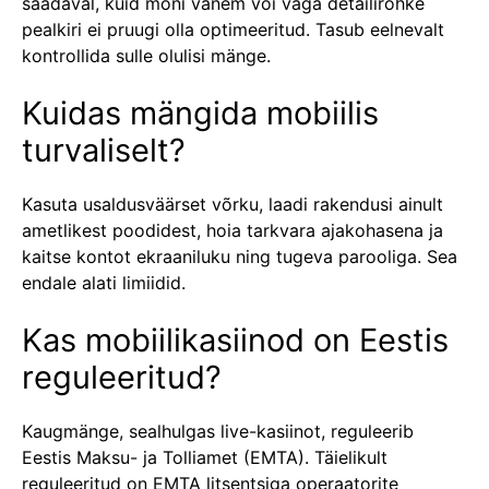
saadaval, kuid mõni vanem või väga detailirohke
pealkiri ei pruugi olla optimeeritud. Tasub eelnevalt
kontrollida sulle olulisi mänge.
Kuidas mängida mobiilis
turvaliselt?
Kasuta usaldusväärset võrku, laadi rakendusi ainult
ametlikest poodidest, hoia tarkvara ajakohasena ja
kaitse kontot ekraaniluku ning tugeva parooliga. Sea
endale alati limiidid.
Kas mobiilikasiinod on Eestis
reguleeritud?
Kaugmänge, sealhulgas live-kasiinot, reguleerib
Eestis Maksu- ja Tolliamet (EMTA). Täielikult
reguleeritud on EMTA litsentsiga operaatorite