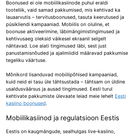
Boonused ei ole mobiilikasiinode puhul eraldi
tooteliik, vaid samad pakkumised, mis kehtivad ka
lauaarvutis – tervitusboonused, tasuta keerutused ja
püsikliendi kampaaniad. Mobiilis on oluline, et
boonuse aktiveerimine, läbimängimistingimused ja
kehtivusaeg oleksid väikesel ekraanil selgelt
nähtavad. Loe alati tingimused läbi, sest just
panustamisnõuded ja ajalimiidid määravad pakkumise
tegeliku väärtuse.
Mõnikord lisanduvad mobiilipõhised kampaaniad,
kuid neid ei tasu üle tähtsustada – tähtsam on üldine
usaldusväärsus ja ausad tingimused. Eesti turul
kehtivate pakkumiste ülevaate leiad meie lehelt
Eesti
kasiino boonused
.
Mobiilikasiinod ja regulatsioon Eestis
Eestis on kaugmängude, sealhulgas live-kasiino,