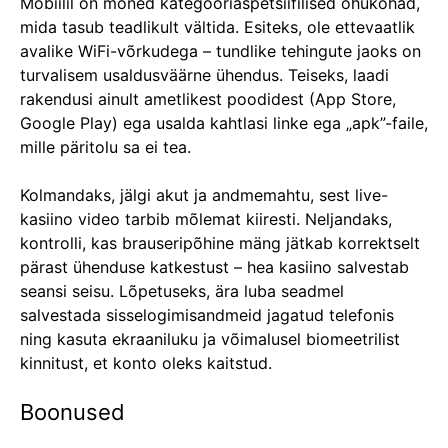
Mobiilil on mõned kategooriaspetsiifilised ohukohad,
mida tasub teadlikult vältida. Esiteks, ole ettevaatlik
avalike WiFi-võrkudega – tundlike tehingute jaoks on
turvalisem usaldusväärne ühendus. Teiseks, laadi
rakendusi ainult ametlikest poodidest (App Store,
Google Play) ega usalda kahtlasi linke ega „apk”-faile,
mille päritolu sa ei tea.
Kolmandaks, jälgi akut ja andmemahtu, sest live-
kasiino video tarbib mõlemat kiiresti. Neljandaks,
kontrolli, kas brauseripõhine mäng jätkab korrektselt
pärast ühenduse katkestust – hea kasiino salvestab
seansi seisu. Lõpetuseks, ära luba seadmel
salvestada sisselogimisandmeid jagatud telefonis
ning kasuta ekraaniluku ja võimalusel biomeetrilist
kinnitust, et konto oleks kaitstud.
Boonused