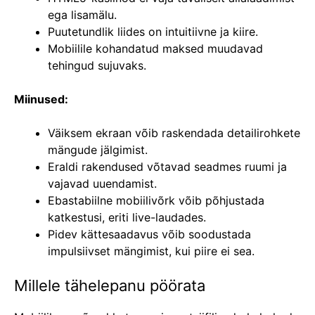
ega lisamälu.
Puutetundlik liides on intuitiivne ja kiire.
Mobiilile kohandatud maksed muudavad
tehingud sujuvaks.
Miinused:
Väiksem ekraan võib raskendada detailirohkete
mängude jälgimist.
Eraldi rakendused võtavad seadmes ruumi ja
vajavad uuendamist.
Ebastabiilne mobiilivõrk võib põhjustada
katkestusi, eriti live-laudades.
Pidev kättesaadavus võib soodustada
impulsiivset mängimist, kui piire ei sea.
Millele tähelepanu pöörata