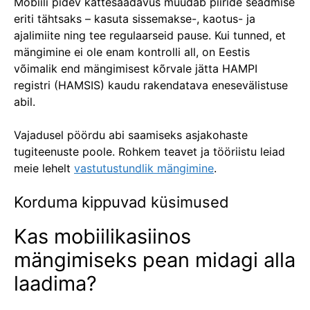
Mobiili pidev kättesaadavus muudab piiride seadmise
eriti tähtsaks – kasuta sissemakse-, kaotus- ja
ajalimiite ning tee regulaarseid pause. Kui tunned, et
mängimine ei ole enam kontrolli all, on Eestis
võimalik end mängimisest kõrvale jätta HAMPI
registri (HAMSIS) kaudu rakendatava enesevälistuse
abil.
Vajadusel pöördu abi saamiseks asjakohaste
tugiteenuste poole. Rohkem teavet ja tööriistu leiad
meie lehelt
vastutustundlik mängimine
.
Korduma kippuvad küsimused
Kas mobiilikasiinos
mängimiseks pean midagi alla
laadima?