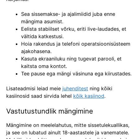
Sea sissemakse- ja ajalimiidid juba enne
mängima asumist.
Eelista stabiilset võrku, eriti live-laudades, et
vältida katkestusi.
Hoia rakendus ja telefoni operatsioonisüsteem
ajakohasena.
Kasuta ekraaniluku ning tugevat parooli, et
kaitsta oma kontot.
Tee pause ega mängi väsinuna ega kiirustades.
Lisateadmisi leiad meie
juhenditest
ning kõiki
kasiinosid saad sirvida lehel
kõik kasiinod
.
Vastutustundlik mängimine
Mängimine on meelelahutus, mitte sissetulekuallikas,
ja see on lubatud ainult 18-aastastele ja vanematele.