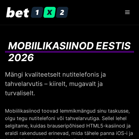
Skip
to
Men
content
MOBIILIKASIINOD EESTIS
2026
Mängi kvaliteetselt nutitelefonis ja
tahvelarvutis – kiirelt, mugavalt ja
turvaliselt.
Mobiilikasiinod toovad lemmikmängud sinu taskusse,
olgu tegu nutitelefoni või tahvelarvutiga. Sellel lehel
selgitame, kuidas brauseripõhised HTML5-kasiinod ja
eraldi rakendused erinevad, mida tähele panna iOS-i ja