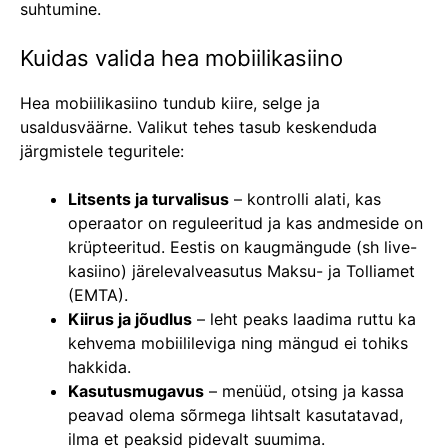
suhtumine.
Kuidas valida hea mobiilikasiino
Hea mobiilikasiino tundub kiire, selge ja
usaldusväärne. Valikut tehes tasub keskenduda
järgmistele teguritele:
Litsents ja turvalisus
– kontrolli alati, kas
operaator on reguleeritud ja kas andmeside on
krüpteeritud. Eestis on kaugmängude (sh live-
kasiino) järelevalveasutus Maksu- ja Tolliamet
(EMTA).
Kiirus ja jõudlus
– leht peaks laadima ruttu ka
kehvema mobiilileviga ning mängud ei tohiks
hakkida.
Kasutusmugavus
– menüüd, otsing ja kassa
peavad olema sõrmega lihtsalt kasutatavad,
ilma et peaksid pidevalt suumima.