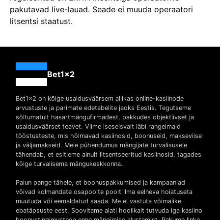
pakutavad live-lauad. Seade ei muuda operaatori
litsentsi staatust.
Bet1x2
Bet1x2 on kõige usaldusväärsem allikas online-kasiinode
arvustuste ja parimate edetabelite jaoks Eestis. Tegutseme
sõltumatult hasartmängufirmadest, pakkudes objektiivset ja
usaldusväärset teavet. Viime iseseisvalt läbi rangeimaid
tööstusteste, mis hõlmavad kasiinosid, boonuseid, makseviise
ja väljamakseid. Meie pühendumus mängijate turvalisusele
tähendab, et esitleme ainult litsentseeritud kasiinosid, tagades
kõige turvalisema mängukeskkonna.
Palun pange tähele, et boonuspakkumised ja kampaaniad
võivad kolmandate osapoolte poolt ilma eelneva hoiatuseta
muutuda või eemaldatud saada. Me ei vastuta võimalike
ebatäpsuste eest. Soovitame alati hoolikalt tutvuda iga kasiino
boonustingimustega enne mängimise alustamist. Pakume linke