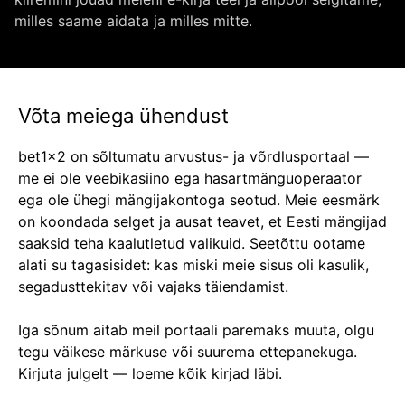
milles saame aidata ja milles mitte.
Võta meiega ühendust
bet1x2 on sõltumatu arvustus- ja võrdlusportaal —
me ei ole veebikasiino ega hasartmänguoperaator
ega ole ühegi mängijakontoga seotud. Meie eesmärk
on koondada selget ja ausat teavet, et Eesti mängijad
saaksid teha kaalutletud valikuid. Seetõttu ootame
alati su tagasisidet: kas miski meie sisus oli kasulik,
segadusttekitav või vajaks täiendamist.
Iga sõnum aitab meil portaali paremaks muuta, olgu
tegu väikese märkuse või suurema ettepanekuga.
Kirjuta julgelt — loeme kõik kirjad läbi.