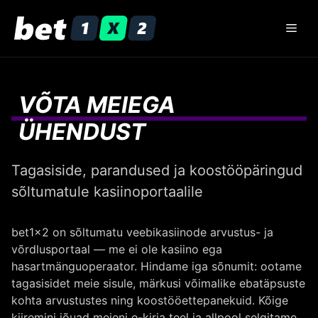
Skip
to
Men
content
VÕTA MEIEGA
ÜHENDUST
Tagasiside, parandused ja koostööpäringud
sõltumatule kasiinoportaalile
bet1x2 on sõltumatu veebikasiinode arvustus- ja
võrdlusportaal — me ei ole kasiino ega
hasartmänguoperaator. Hindame iga sõnumit: ootame
tagasisidet meie sisule, märkusi võimalike ebatäpsuste
kohta arvustustes ning koostööettepanekuid. Kõige
kiiremini jõuad meieni e-kirja teel ja allpool selgitame,