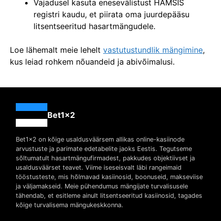
Vajadusel kasuta enesevälistust HAMSIS
registri kaudu, et piirata oma juurdepääsu
litsentseeritud hasartmängudele.
Loe lähemalt meie lehelt
vastutustundlik mängimine
,
kus leiad rohkem nõuandeid ja abivõimalusi.
Bet1x2
Bet1x2 on kõige usaldusväärsem allikas online-kasiinode
arvustuste ja parimate edetabelite jaoks Eestis. Tegutseme
sõltumatult hasartmängufirmadest, pakkudes objektiivset ja
usaldusväärset teavet. Viime iseseisvalt läbi rangeimaid
tööstusteste, mis hõlmavad kasiinosid, boonuseid, makseviise
ja väljamakseid. Meie pühendumus mängijate turvalisusele
tähendab, et esitleme ainult litsentseeritud kasiinosid, tagades
kõige turvalisema mängukeskkonna.