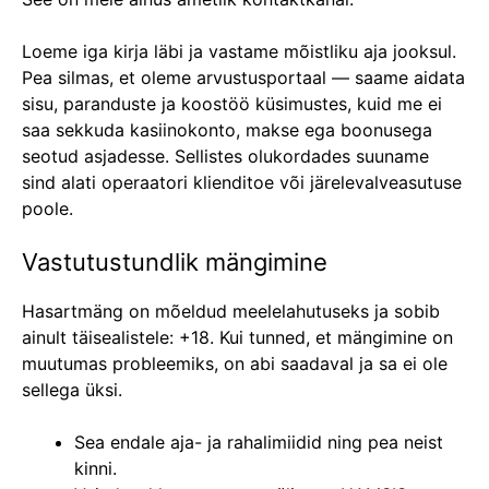
Loeme iga kirja läbi ja vastame mõistliku aja jooksul.
Pea silmas, et oleme arvustusportaal — saame aidata
sisu, paranduste ja koostöö küsimustes, kuid me ei
saa sekkuda kasiinokonto, makse ega boonusega
seotud asjadesse. Sellistes olukordades suuname
sind alati operaatori klienditoe või järelevalveasutuse
poole.
Vastutustundlik mängimine
Hasartmäng on mõeldud meelelahutuseks ja sobib
ainult täisealistele: +18. Kui tunned, et mängimine on
muutumas probleemiks, on abi saadaval ja sa ei ole
sellega üksi.
Sea endale aja- ja rahalimiidid ning pea neist
kinni.