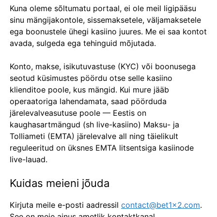
Kuna oleme sõltumatu portaal, ei ole meil ligipääsu
sinu mängijakontole, sissemaksetele, väljamaksetele
ega boonustele ühegi kasiino juures. Me ei saa kontot
avada, sulgeda ega tehinguid mõjutada.
Konto, makse, isikutuvastuse (KYC) või boonusega
seotud küsimustes pöördu otse selle kasiino
klienditoe poole, kus mängid. Kui mure jääb
operaatoriga lahendamata, saad pöörduda
järelevalveasutuse poole — Eestis on
kaughasartmängud (sh live-kasiino) Maksu- ja
Tolliameti (EMTA) järelevalve all ning täielikult
reguleeritud on üksnes EMTA litsentsiga kasiinode
live-lauad.
Kuidas meieni jõuda
Kirjuta meile e-posti aadressil
contact@bet1x2.com
.
See on meie ainus ametlik kontaktkanal.