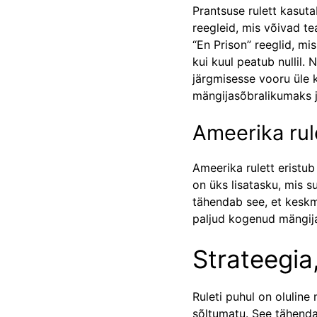
Prantsuse rulett kasuta
reegleid, mis võivad t
“En Prison” reeglid, m
kui kuul peatub nullil.
järgmisesse vooru üle k
mängijasõbralikumaks j
Ameerika rul
Ameerika rulett eristub 
on üks lisatasku, mis s
tähendab see, et keskm
paljud kogenud mängijad
Strateegia,
Ruleti puhul on oluline
sõltumatu. See tähenda