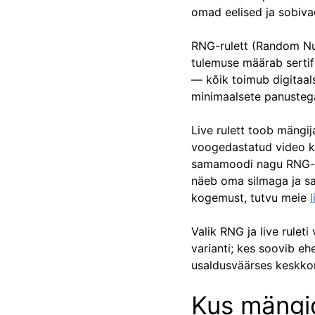
omad eelised ja sobiva
RNG-rulett (Random Nu
tulemuse määrab sertifi
— kõik toimub digitaals
minimaalsete panustega
Live rulett toob mängij
voogedastatud video k
samamoodi nagu RNG-mä
näeb oma silmaga ja sa
kogemust, tutvu meie
l
Valik RNG ja live ruleti
varianti; kes soovib ehe
usaldusväärses keskko
Kus mängid