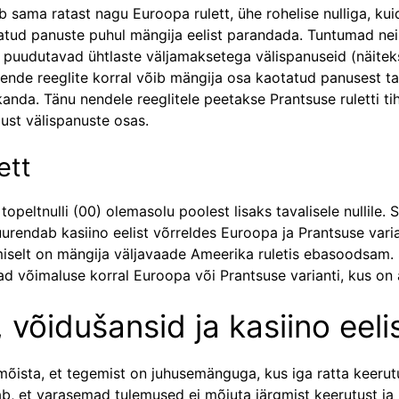
b sama ratast nagu Euroopa rulett, ühe rohelise nulliga, kui
eatud panuste puhul mängija eelist parandada. Tuntumad nei
is puudutavad ühtlaste väljamaksetega välispanuseid (näitek
 Nende reeglite korral võib mängija osa kaotatud panusest ta
anda. Tänu nendele reeglitele peetakse Prantsuse ruletti tih
ust välispanuste osas.
ett
topeltnulli (00) olemasolu poolest lisaks tavalisele nullile. 
uurendab kasiino eelist võrreldes Euroopa ja Prantsuse vari
iselt on mängija väljavaade Ameerika ruletis ebasoodsam. 
 võimaluse korral Euroopa või Prantsuse varianti, kus on ai
 võidušansid ja kasiino eeli
 mõista, et tegemist on juhusemänguga, kus iga ratta keeru
b, et varasemad tulemused ei mõjuta järgmist keerutust ja