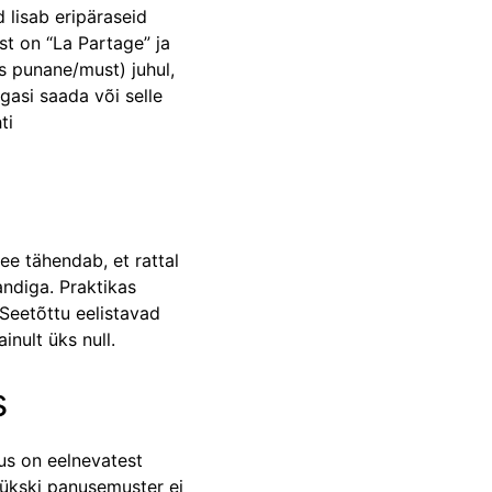
d lisab eripäraseid
st on “La Partage” ja
s punane/must) juhul,
gasi saada või selle
ti
See tähendab, et rattal
andiga. Praktikas
Seetõttu eelistavad
nult üks null.
s
tus on eelnevatest
 ükski panusemuster ei