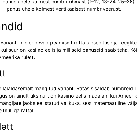
panus ühele kolmest numbrirühmast (1–12, 13–24, 25–36).
— panus ühele kolmest vertikaalsest numbriveerust.
andid
variant, mis erinevad peamiselt ratta ülesehituse ja reeglite
kui suur on kasiino eelis ja milliseid panuseid saab teha. K
meerika rulett.
tt
e laialdasemalt mängitud variant. Ratas sisaldab numbreid 1
ngus on ainult üks null, on kasiino eelis madalam kui Ameeri
mängijate jaoks eelistatud valikuks, sest matemaatiline vä
tnulliga rattal.
lett