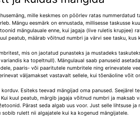
 juhusemäng, mille keskmes on pöörlev ratas nummerdatud ta
eerleb. Mängu eesmärk on ennustada, millisesse taskusse kuu
onid mängulauale enne, kui jagaja (live ruletis krupjee) r
 kuul peatub, määrab võitnud numbri ja värvi see tasku, kus 
mbritest, mis on jaotatud punasteks ja mustadeks taskuteks
 variandis ka topeltnull). Mängulaual saab panuseid asetada
ele, paaris- või paaritutele numbritele ning erinevatele vee
inevat väljamakset vastavalt sellele, kui tõenäoline võit o
a korduv. Esiteks teevad mängijad oma panused. Seejärel t
. Kui kuul peatub, märgib jagaja võitnud numbri ja maksab v
toonid. Pärast seda algab uus voor. Just selle lihtsuse ja
sobib rulett nii algajatele kui ka kogenud mängijatele.