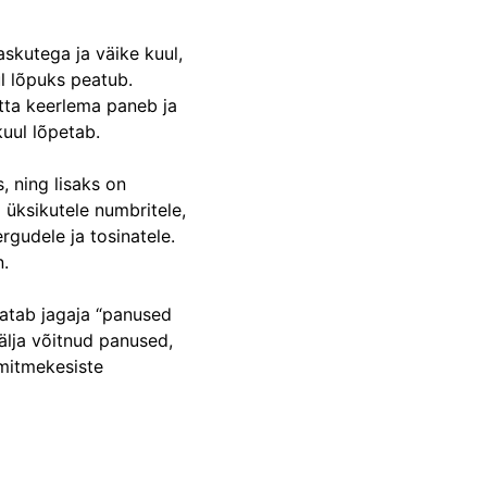
skutega ja väike kuul,
l lõpuks peatub.
atta keerlema paneb ja
kuul lõpetab.
, ning lisaks on
 üksikutele numbritele,
rgudele ja tosinatele.
n.
eatab jagaja “panused
älja võitnud panused,
 mitmekesiste