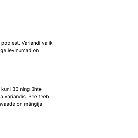
 poolest. Variandi valik
õige levinumad on
 kuni 36 ning ühte
ka variandis. See teeb
ljavaade on mängija