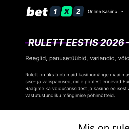
Skip
to
Online Kasiino
content
RULETT EESTIS 2026
Reeglid, panusetüübid, variandid, võid
Rulett on üks tuntumaid kasiinomänge maailmas j
sise- ja välispanused, mille poolest erinevad Eu
Räägime ka võidušanssidest ja kasiino eelisest 
vastutustundliku mängimise põhimõtteid.
Mis on rul