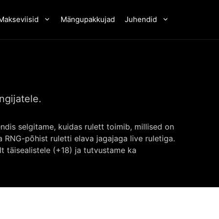
Makseviisid
Mängupakkujad
Juhendid
ngijatele.
dis selgitame, kuidas rulett toimib, millised on
RNG-põhist ruletti elava jagajaga live ruletiga.
 täisealistele (+18) ja tutvustame ka