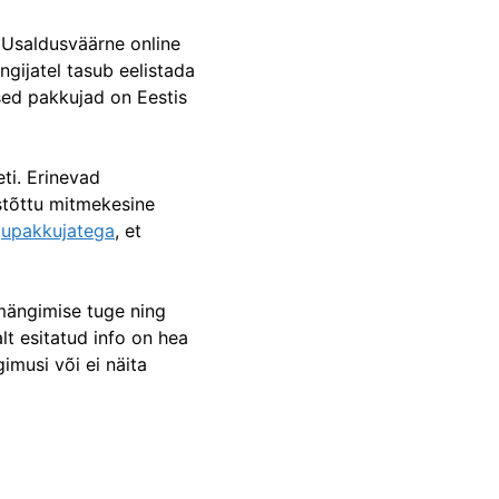
 Usaldusväärne online
ngijatel tasub eelistada
ised pakkujad on Eestis
ti. Erinevad
istõttu mitmekesine
upakkujatega
, et
 mängimise tuge ning
lt esitatud info on hea
imusi või ei näita