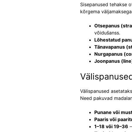
Sisepanused tehakse ot
kõrgema väljamaksega
Otsepanus (stra
võidušanss.
Lõhestatud panus
Tänavapanus (st
Nurgapanus (co
Joonpanus (line
Välispanuse
Välispanused asetataks
Need pakuvad madalamat
Punane või mus
Paaris või paarit
1–18 või 19–36
—