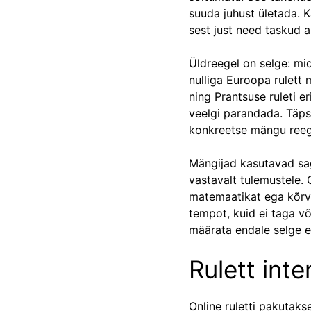
suuda juhust ületada. Ka
sest just need taskud a
Üldreegel on selge: mid
nulliga Euroopa rulett 
ning Prantsuse ruleti 
veelgi parandada. Täpse
konkreetse mängu reegl
Mängijad kasutavad sa
vastavalt tulemustele. 
matemaatikat ega kõrva
tempot, kuid ei taga võ
määrata endale selge e
Rulett int
Online ruletti pakutaks