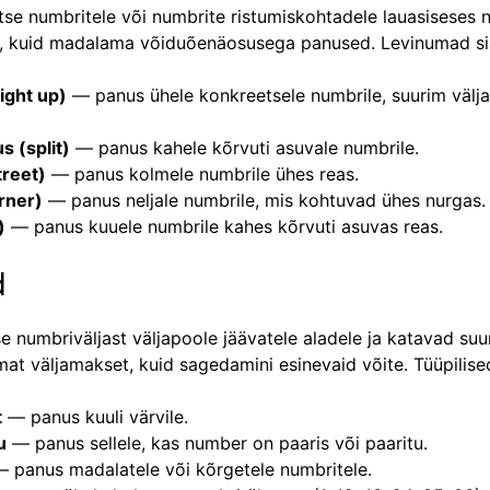
se numbritele või numbrite ristumiskohtadele lauasiseses 
, kuid madalama võiduõenäosusega panused. Levinumad si
ight up)
— panus ühele konkreetsele numbrile, suurim välj
 (split)
— panus kahele kõrvuti asuvale numbrile.
reet)
— panus kolmele numbrile ühes reas.
rner)
— panus neljale numbrile, mis kohtuvad ühes nurgas.
)
— panus kuuele numbrile kahes kõrvuti asuvas reas.
d
e numbriväljast väljapoole jäävatele aladele ja katavad su
 väljamakset, kuid sagedamini esinevaid võite. Tüüpilise
t
— panus kuuli värvile.
u
— panus sellele, kas number on paaris või paaritu.
 panus madalatele või kõrgetele numbritele.