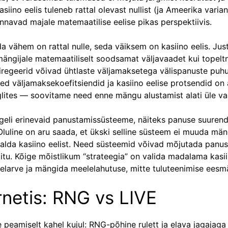
siino eelis tuleneb rattal olevast nullist (ja Ameerika variand
nnavad majale matemaatilise eelise pikas perspektiivis.
a vähem on rattal nulle, seda väiksem on kasiino eelis. Ju
mängijale matemaatiliselt soodsamat väljavaadet kui topeltn
eriregeerid võivad ühtlaste väljamaksetega välispanuste puh
d väljamaksekoefitsiendid ja kasiino eelise protsendid on al
ites — soovitame need enne mängu alustamist alati üle va
geli erinevaid panustamissüsteeme, näiteks panuse suuren
Oluline on aru saada, et ükski selline süsteem ei muuda män
lda kasiino eelist. Need süsteemid võivad mõjutada panus
itu. Kõige mõistlikum “strateegia” on valida madalama kasii
elarve ja mängida meelelahutuse, mitte tuluteenimise eesmä
ernetis: RNG vs LIVE
e peamiselt kahel kujul: RNG-põhine rulett ja elava jagajaga 