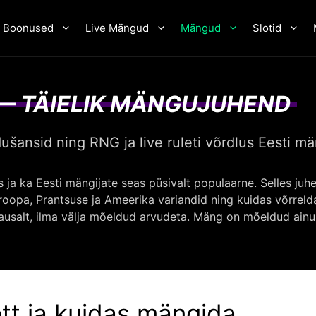
Boonused
Live Mängud
Mängud
Slotid
 — TÄIELIK MÄNGUJUHEND
ušansid ning RNG ja live ruleti võrdlus Eesti mä
a ka Eesti mängijate seas püsivalt populaarne. Selles juhen
roopa, Prantsuse ja Ameerika variandid ning kuidas võrrelda 
ausalt, ilma välja mõeldud arvudeta. Mäng on mõeldud ainult
ett ja kuidas mängida