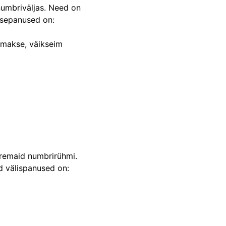
numbriväljas. Need on
sepanused on:
amakse, väikseim
uremaid numbrirühmi.
d välispanused on: