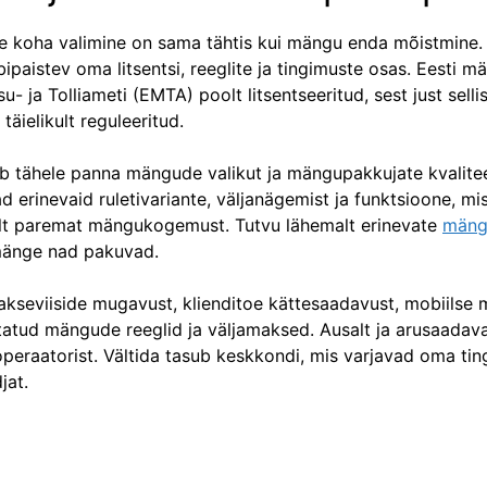
e koha valimine on sama tähtis kui mängu enda mõistmine.
ipaistev oma litsentsi, reeglite ja tingimuste osas. Eesti mä
- ja Tolliameti (EMTA) poolt litsentseeritud, sest just sell
äielikult reguleeritud.
ub tähele panna mängude valikut ja mängupakkujate kvalitee
 erinevaid ruletivariante, väljanägemist ja funktsioone, m
elt paremat mängukogemust. Tutvu lähemalt erinevate
mäng
timänge nad pakuvad.
akseviiside mugavust, klienditoe kättesaadavust, mobiilse
itatud mängude reeglid ja väljamaksed. Ausalt ja arusaadava
eraatorist. Vältida tasub keskkondi, mis varjavad oma ting
jat.