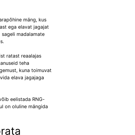
varapõhine mäng, kus
tast ega elavat jagajat
ja sageli madalamate
s.
st ratast reaalajas
panuseid teha
gemust, kuna toimuvat
vida elava jagajaga
, võib eelistada RNG-
hul on oluline mängida
örata