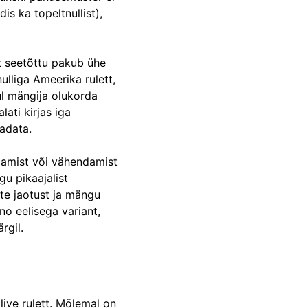
is ka topeltnullist),
st seetõttu pakub ühe
ulliga Ameerika rulett,
ul mängija olukorda
ati kirjas iga
adata.
damist või vähendamist
gu pikaajalist
te jaotust ja mängu
no eelisega variant,
rgil.
live rulett. Mõlemal on