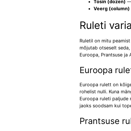
Tosin (dozen)
— 
Veerg (column)
Ruleti vari
Ruletil on mitu peamist 
mõjutab otseselt seda, 
Euroopa, Prantsuse ja A
Euroopa rule
Euroopa rulett on kõig
rohelist nulli. Kuna mä
Euroopa ruleti paljude 
jaoks soodsam kui topel
Prantsuse ru