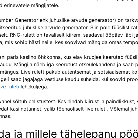
d erinevatele mängijatele.
mber Generator ehk juhuslike arvude generaator) on tark
tseeritud juhuslike arvude generaator. Siin pole füüsilist ra
elt. RNG-rulett on tavaliselt kiirem, saadaval ööpäev läbi 
, mis sobib hästi neile, kes soovivad mängida omas tempo
ani päris kasiino õhkkonna, kus elav krupjee keerutab füüsili
audu. Mängija näeb iga keerutust otseülekandena ja saab 
ngus. Live rulett pakub autentsemat ja sotsiaalsemat ko
geli saab jagajaga vestluse kaudu suhelda. Kui soovid proo
ive ruleti
leheküljega.
 vahel sõltub eelistustest. Kes hindab kiirust ja paindlikkust
dat kasiinotunnet, valib tõenäoliselt live ruleti. Mõlemal ju
nnas.
a ja millele tähelepanu pö