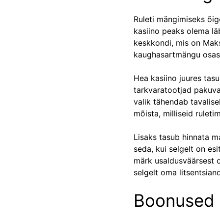
Ruleti mängimiseks õig
kasiino peaks olema läb
keskkondi, mis on Maksu
kaughasartmängu osas t
Hea kasiino juures tas
tarkvaratootjad pakuvad
valik tähendab tavalis
mõista, milliseid rule
Lisaks tasub hinnata m
seda, kui selgelt on es
märk usaldusväärsest op
selgelt oma litsentsiand
Boonused