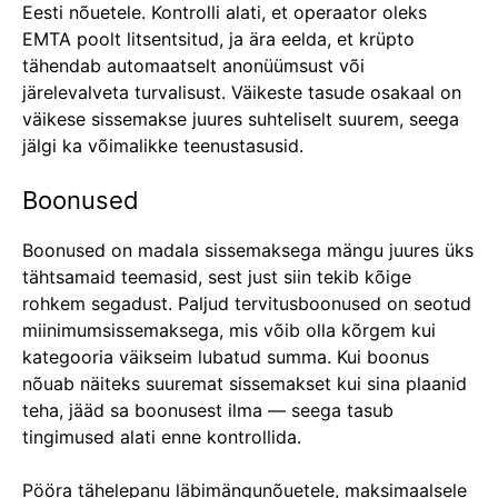
Eesti nõuetele. Kontrolli alati, et operaator oleks
EMTA poolt litsentsitud, ja ära eelda, et krüpto
tähendab automaatselt anonüümsust või
järelevalveta turvalisust. Väikeste tasude osakaal on
väikese sissemakse juures suhteliselt suurem, seega
jälgi ka võimalikke teenustasusid.
Boonused
Boonused on madala sissemaksega mängu juures üks
tähtsamaid teemasid, sest just siin tekib kõige
rohkem segadust. Paljud tervitusboonused on seotud
miinimumsissemaksega, mis võib olla kõrgem kui
kategooria väikseim lubatud summa. Kui boonus
nõuab näiteks suuremat sissemakset kui sina plaanid
teha, jääd sa boonusest ilma — seega tasub
tingimused alati enne kontrollida.
Pööra tähelepanu läbimängunõuetele, maksimaalsele