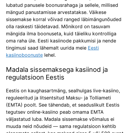
lubatud panusele boonusrahaga ja sellele, millised
mängud panustamisse arvestatakse. Väikese
sissemakse korral võivad ranged läbimängunõuded
olla raskesti täidetavad. Mõnikord on tasuvam
mängida ilma boonuseta, kuid täieliku kontrolliga
oma raha üle. Eesti kasiinode pakkumisi ja nende
tingimusi saad lähemalt uurida meie
Eesti
kasiinoboonuste
lehel.
Madala sissemaksega kasiinod ja
regulatsioon Eestis
Eestis on kaughasartmäng, sealhulgas live-kasiino,
reguleeritud ja litsentsitud Maksu- ja Tolliameti
(EMTA) poolt. See tähendab, et seaduslikult Eestis
tegutsev online-kasiino peab omama EMTA
väljastatud luba. Madala sissemakse võimalus ei
muuda neid nõudeid — sama regulatsioon kehtib