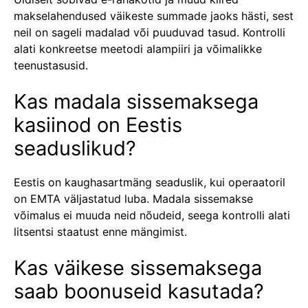
makselahendused väikeste summade jaoks hästi, sest
neil on sageli madalad või puuduvad tasud. Kontrolli
alati konkreetse meetodi alampiiri ja võimalikke
teenustasusid.
Kas madala sissemaksega
kasiinod on Eestis
seaduslikud?
Eestis on kaughasartmäng seaduslik, kui operaatoril
on EMTA väljastatud luba. Madala sissemakse
võimalus ei muuda neid nõudeid, seega kontrolli alati
litsentsi staatust enne mängimist.
Kas väikese sissemaksega
saab boonuseid kasutada?