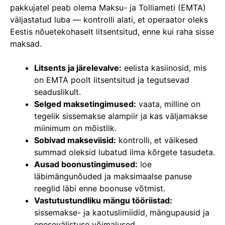
pakkujatel peab olema Maksu- ja Tolliameti (EMTA)
väljastatud luba — kontrolli alati, et operaator oleks
Eestis nõuetekohaselt litsentsitud, enne kui raha sisse
maksad.
Litsents ja järelevalve:
eelista kasiinosid, mis
on EMTA poolt litsentsitud ja tegutsevad
seaduslikult.
Selged makse­tingimused:
vaata, milline on
tegelik sissemakse alampiir ja kas väljamakse
miinimum on mõistlik.
Sobivad makseviisid:
kontrolli, et väikesed
summad oleksid lubatud ilma kõrgete tasudeta.
Ausad boonustingimused:
loe
läbimängunõuded ja maksimaalse panuse
reeglid läbi enne boonuse võtmist.
Vastutustundliku mängu tööriistad:
sissemakse- ja kaotuslimiidid, mängupausid ja
enesevälistuse võimalused.