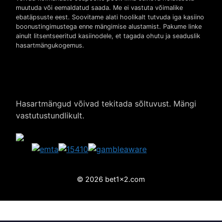
muutuda või eemaldatud saada. Me ei vastuta võimalike
ebatäpsuste eest. Soovitame alati hoolikalt tutvuda iga kasiino
boonustingimustega enne mängimise alustamist. Pakume linke
ainult litsentseeritud kasiinodele, et tagada ohutu ja seaduslik
hasartmängukogemus.
Hasartmängud võivad tekitada sõltuvust. Mängi
vastutustundlikult.
© 2026 bet1x2.com