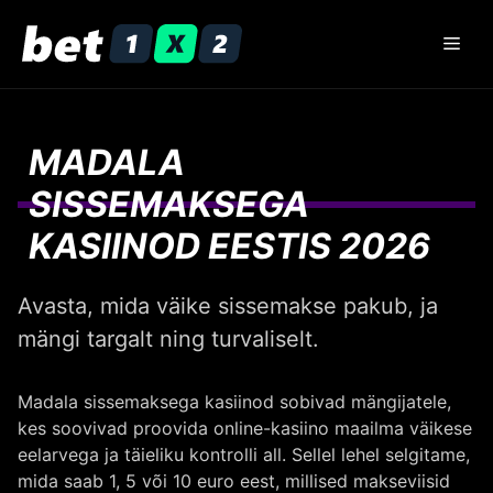
Skip
to
Men
content
MADALA
SISSEMAKSEGA
KASIINOD EESTIS 2026
Avasta, mida väike sissemakse pakub, ja
mängi targalt ning turvaliselt.
Madala sissemaksega kasiinod sobivad mängijatele,
kes soovivad proovida online-kasiino maailma väikese
eelarvega ja täieliku kontrolli all. Sellel lehel selgitame,
mida saab 1, 5 või 10 euro eest, millised makseviisid