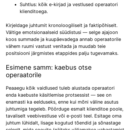
Suhtlus: kõik e-kirjad ja vestlused operaatori
klienditoega.
Kirjeldage juhtumit kronoloogiliselt ja faktipõhiselt.
Vältige emotsionaalseid süüdistusi — selge ajajoon
koos summade ja kuupäevadega annab operaatorile
vähem ruumi vastust venitada ja muudab teie
positsiooni järgmistes etappides palju tugevamaks.
Esimene samm: kaebus otse
operaatorile
Peaaegu kõik vaidlused tuleb alustada operaatori
enda kaebuste käsitlemise protsessist — see on
enamasti ka eelduseks, enne kui mõni väline asutus
juhtumiga tegeleb. Pöörduge esmalt klienditoe poole,
tavaliselt veebivestluse või e-posti teel. Esitage oma
juhtum lühidalt, lisage kogutud tõendid ja sõnastage
selgelt, mida soovite (näiteks väljamakse vabastamist