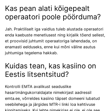
Kas pean alati kõigepealt
operaatori poole pöörduma?
Jah. Praktiliselt iga vaidlus tuleb alustada operaatori
enda kaebuste menetlusest ning kirjalik tõend sellest,
et proovisid juhtumit operaatoriga lahendada, on
enamasti eelduseks, enne kui mõni väline asutus
juhtumiga tegelema hakkab.
Kuidas tean, kas kasiino on
Eestis litsentsitud?
Kontrolli EMTA avalikust seaduslike
hasartmängukorraldajate nimekirjast aadressil
emta.ee, võrreldes kasiino täpset domeeni lubatud
veebilehega ja järgides MTR-i linki loa kehtivuse
kinnitamiseks. Kui lehte nimekirjas ei ole, ei ole see