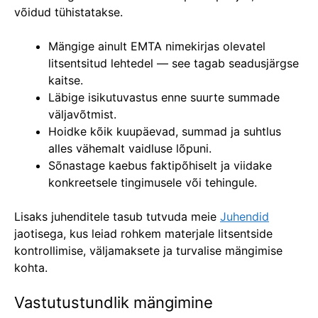
võidud tühistatakse.
Mängige ainult EMTA nimekirjas olevatel
litsentsitud lehtedel — see tagab seadusjärgse
kaitse.
Läbige isikutuvastus enne suurte summade
väljavõtmist.
Hoidke kõik kuupäevad, summad ja suhtlus
alles vähemalt vaidluse lõpuni.
Sõnastage kaebus faktipõhiselt ja viidake
konkreetsele tingimusele või tehingule.
Lisaks juhenditele tasub tutvuda meie
Juhendid
jaotisega, kus leiad rohkem materjale litsentside
kontrollimise, väljamaksete ja turvalise mängimise
kohta.
Vastutustundlik mängimine