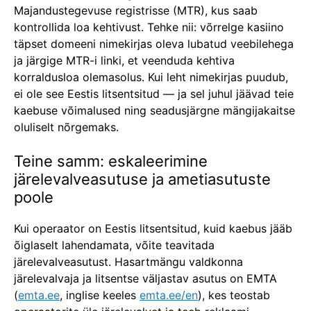
Majandustegevuse registrisse (MTR), kus saab
kontrollida loa kehtivust. Tehke nii: võrrelge kasiino
täpset domeeni nimekirjas oleva lubatud veebilehega
ja järgige MTR-i linki, et veenduda kehtiva
korraldusloa olemasolus. Kui leht nimekirjas puudub,
ei ole see Eestis litsentsitud — ja sel juhul jäävad teie
kaebuse võimalused ning seadusjärgne mängijakaitse
oluliselt nõrgemaks.
Teine samm: eskaleerimine
järelevalveasutuse ja ametiasutuste
poole
Kui operaator on Eestis litsentsitud, kuid kaebus jääb
õiglaselt lahendamata, võite teavitada
järelevalveasutust. Hasartmängu valdkonna
järelevalvaja ja litsentse väljastav asutus on EMTA
(
emta.ee
, inglise keeles
emta.ee/en
), kes teostab