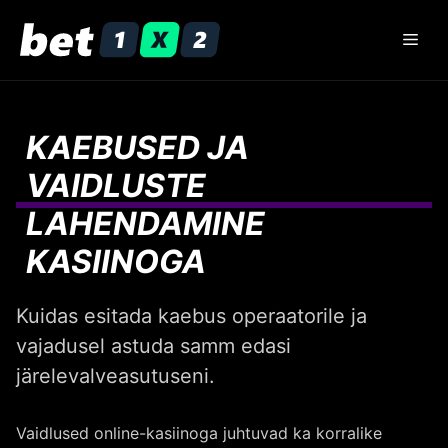
Skip
to
Men
content
KAEBUSED JA
VAIDLUSTE
LAHENDAMINE
KASIINOGA
Kuidas esitada kaebus operaatorile ja
vajadusel astuda samm edasi
järelevalveasutuseni.
Vaidlused online-kasiinoga juhtuvad ka korralike