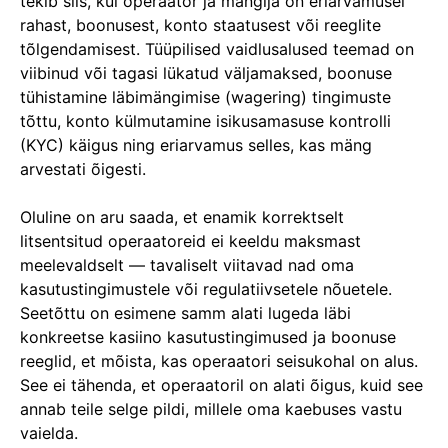
tekib siis, kui operaator ja mängija on eriarvamusel
rahast, boonusest, konto staatusest või reeglite
tõlgendamisest. Tüüpilised vaidlusalused teemad on
viibinud või tagasi lükatud väljamaksed, boonuse
tühistamine läbimängimise (wagering) tingimuste
tõttu, konto külmutamine isikusamasuse kontrolli
(KYC) käigus ning eriarvamus selles, kas mäng
arvestati õigesti.
Oluline on aru saada, et enamik korrektselt
litsentsitud operaatoreid ei keeldu maksmast
meelevaldselt — tavaliselt viitavad nad oma
kasutustingimustele või regulatiivsetele nõuetele.
Seetõttu on esimene samm alati lugeda läbi
konkreetse kasiino kasutustingimused ja boonuse
reeglid, et mõista, kas operaatori seisukohal on alus.
See ei tähenda, et operaatoril on alati õigus, kuid see
annab teile selge pildi, millele oma kaebuses vastu
vaielda.