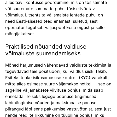
alles tsiviilkohtusse pöördumine, mis on tõsisemate
või suuremate summade puhul tõsiseltvõetav
võimalus. Litsentsita välismaiste lehtede puhul on
need Eesti-sisesed teed enamasti suletud, sest
operaator tegutseb väljaspool Eesti õigust ja selle
mängijakaitset.
Praktilised nõuanded vaidluse
võimaluste suurendamiseks
Mõned harjumused vähendavad vaidluste tekkimist ja
tugevdavad teie positsiooni, kui vaidlus siiski tekib.
Esiteks tehke isikusamasuse kontroll (KYC) varakult,
mitte alles esimese suure väljamakse hetkel — see on
sageline väljamaksete viivituse põhjus, mida saab
ennetada. Teiseks lugege boonuse tingimused,
läbimängimise nõuded ja maksimaalse panuse
piirangud läbi enne pakkumise vastuvõtmist, sest just
nende reeglite rikkumine on tüüpiline põhjus, miks