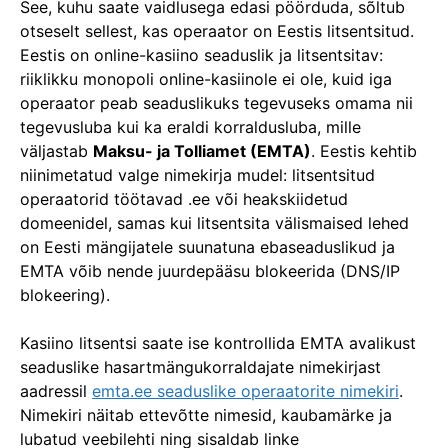
See, kuhu saate vaidlusega edasi pöörduda, sõltub
otseselt sellest, kas operaator on Eestis litsentsitud.
Eestis on online-kasiino seaduslik ja litsentsitav:
riiklikku monopoli online-kasiinole ei ole, kuid iga
operaator peab seaduslikuks tegevuseks omama nii
tegevusluba kui ka eraldi korraldusluba, mille
väljastab
Maksu- ja Tolliamet (EMTA)
. Eestis kehtib
niinimetatud valge nimekirja mudel: litsentsitud
operaatorid töötavad .ee või heakskiidetud
domeenidel, samas kui litsentsita välismaised lehed
on Eesti mängijatele suunatuna ebaseaduslikud ja
EMTA võib nende juurdepääsu blokeerida (DNS/IP
blokeering).
Kasiino litsentsi saate ise kontrollida EMTA avalikust
seaduslike hasartmängukorraldajate nimekirjast
aadressil
emta.ee seaduslike operaatorite nimekiri
.
Nimekiri näitab ettevõtte nimesid, kaubamärke ja
lubatud veebilehti ning sisaldab linke