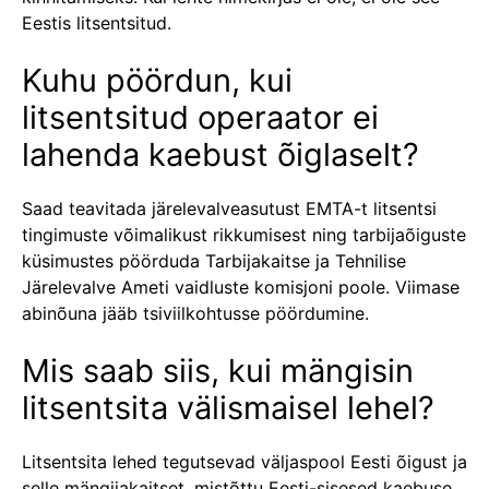
Eestis litsentsitud.
Kuhu pöördun, kui
litsentsitud operaator ei
lahenda kaebust õiglaselt?
Saad teavitada järelevalveasutust EMTA-t litsentsi
tingimuste võimalikust rikkumisest ning tarbijaõiguste
küsimustes pöörduda Tarbijakaitse ja Tehnilise
Järelevalve Ameti vaidluste komisjoni poole. Viimase
abinõuna jääb tsiviilkohtusse pöördumine.
Mis saab siis, kui mängisin
litsentsita välismaisel lehel?
Litsentsita lehed tegutsevad väljaspool Eesti õigust ja
selle mängijakaitset, mistõttu Eesti-sisesed kaebuse