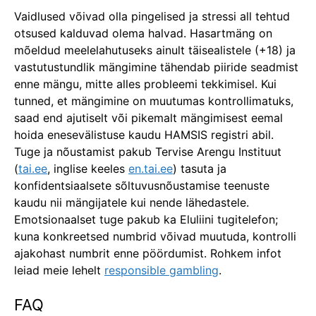
Vaidlused võivad olla pingelised ja stressi all tehtud
otsused kalduvad olema halvad. Hasartmäng on
mõeldud meelelahutuseks ainult täisealistele (+18) ja
vastutustundlik mängimine tähendab piiride seadmist
enne mängu, mitte alles probleemi tekkimisel. Kui
tunned, et mängimine on muutumas kontrollimatuks,
saad end ajutiselt või pikemalt mängimisest eemal
hoida enesevälistuse kaudu HAMSIS registri abil.
Tuge ja nõustamist pakub Tervise Arengu Instituut
(
tai.ee
, inglise keeles
en.tai.ee
) tasuta ja
konfidentsiaalsete sõltuvusnõustamise teenuste
kaudu nii mängijatele kui nende lähedastele.
Emotsionaalset tuge pakub ka Eluliini tugitelefon;
kuna konkreetsed numbrid võivad muutuda, kontrolli
ajakohast numbrit enne pöördumist. Rohkem infot
leiad meie lehelt
responsible gambling
.
FAQ