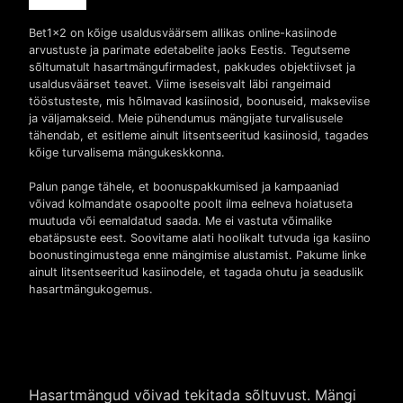
Bet1x2 on kõige usaldusväärsem allikas online-kasiinode
arvustuste ja parimate edetabelite jaoks Eestis. Tegutseme
sõltumatult hasartmängufirmadest, pakkudes objektiivset ja
usaldusväärset teavet. Viime iseseisvalt läbi rangeimaid
tööstusteste, mis hõlmavad kasiinosid, boonuseid, makseviise
ja väljamakseid. Meie pühendumus mängijate turvalisusele
tähendab, et esitleme ainult litsentseeritud kasiinosid, tagades
kõige turvalisema mängukeskkonna.
Palun pange tähele, et boonuspakkumised ja kampaaniad
võivad kolmandate osapoolte poolt ilma eelneva hoiatuseta
muutuda või eemaldatud saada. Me ei vastuta võimalike
ebatäpsuste eest. Soovitame alati hoolikalt tutvuda iga kasiino
boonustingimustega enne mängimise alustamist. Pakume linke
ainult litsentseeritud kasiinodele, et tagada ohutu ja seaduslik
hasartmängukogemus.
Hasartmängud võivad tekitada sõltuvust. Mängi