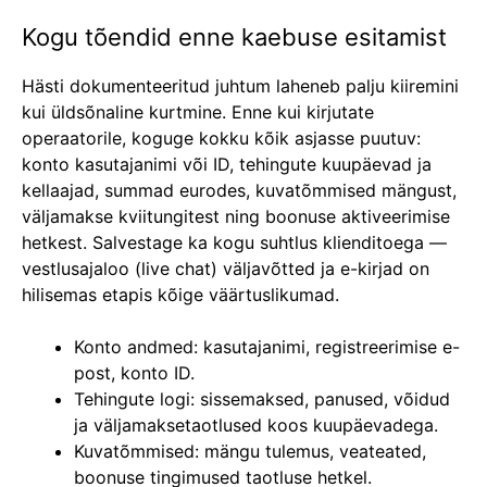
Kogu tõendid enne kaebuse esitamist
Hästi dokumenteeritud juhtum laheneb palju kiiremini
kui üldsõnaline kurtmine. Enne kui kirjutate
operaatorile, koguge kokku kõik asjasse puutuv:
konto kasutajanimi või ID, tehingute kuupäevad ja
kellaajad, summad eurodes, kuvatõmmised mängust,
väljamakse kviitungitest ning boonuse aktiveerimise
hetkest. Salvestage ka kogu suhtlus klienditoega —
vestlusajaloo (live chat) väljavõtted ja e-kirjad on
hilisemas etapis kõige väärtuslikumad.
Konto andmed: kasutajanimi, registreerimise e-
post, konto ID.
Tehingute logi: sissemaksed, panused, võidud
ja väljamaksetaotlused koos kuupäevadega.
Kuvatõmmised: mängu tulemus, veateated,
boonuse tingimused taotluse hetkel.