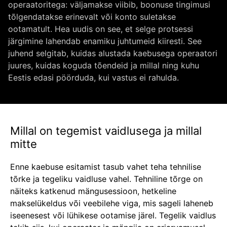
operaatoritega: väljamakse viibib, boonuse tingimusi
tõlgendatakse erinevalt või konto suletakse
ootamatult. Hea uudis on see, et selge protsessi
järgimine lahendab enamiku juhtumeid kiiresti. See
juhend selgitab, kuidas alustada kaebusega operaatori
juures, kuidas koguda tõendeid ja millal ning kuhu
Eestis edasi pöörduda, kui vastus ei rahulda.
Millal on tegemist vaidlusega ja millal
mitte
Enne kaebuse esitamist tasub vahet teha tehnilise
tõrke ja tegeliku vaidluse vahel. Tehniline tõrge on
näiteks katkenud mängusessioon, hetkeline
makselükeldus või veebilehe viga, mis sageli laheneb
iseenesest või lühikese ootamise järel. Tegelik vaidlus