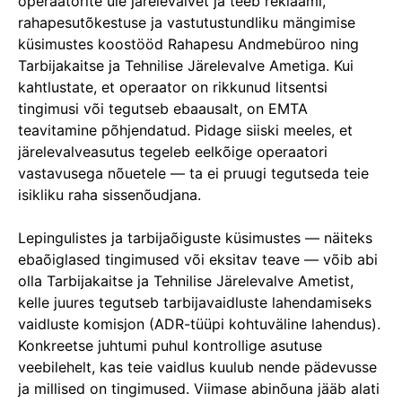
operaatorite üle järelevalvet ja teeb reklaami,
rahapesutõkestuse ja vastutustundliku mängimise
küsimustes koostööd Rahapesu Andmebüroo ning
Tarbijakaitse ja Tehnilise Järelevalve Ametiga. Kui
kahtlustate, et operaator on rikkunud litsentsi
tingimusi või tegutseb ebaausalt, on EMTA
teavitamine põhjendatud. Pidage siiski meeles, et
järelevalveasutus tegeleb eelkõige operaatori
vastavusega nõuetele — ta ei pruugi tegutseda teie
isikliku raha sissenõudjana.
Lepingulistes ja tarbijaõiguste küsimustes — näiteks
ebaõiglased tingimused või eksitav teave — võib abi
olla Tarbijakaitse ja Tehnilise Järelevalve Ametist,
kelle juures tegutseb tarbijavaidluste lahendamiseks
vaidluste komisjon (ADR-tüüpi kohtuväline lahendus).
Konkreetse juhtumi puhul kontrollige asutuse
veebilehelt, kas teie vaidlus kuulub nende pädevusse
ja millised on tingimused. Viimase abinõuna jääb alati