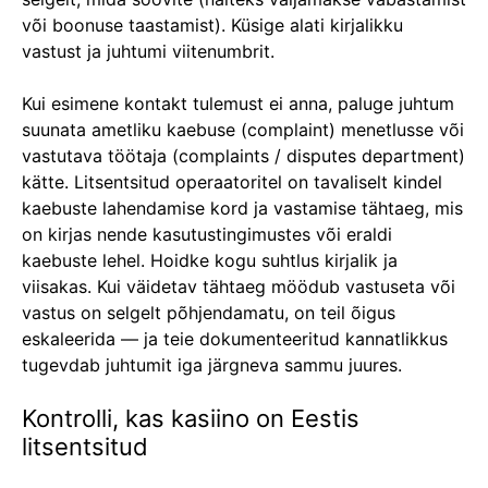
või boonuse taastamist). Küsige alati kirjalikku
vastust ja juhtumi viitenumbrit.
Kui esimene kontakt tulemust ei anna, paluge juhtum
suunata ametliku kaebuse (complaint) menetlusse või
vastutava töötaja (complaints / disputes department)
kätte. Litsentsitud operaatoritel on tavaliselt kindel
kaebuste lahendamise kord ja vastamise tähtaeg, mis
on kirjas nende kasutustingimustes või eraldi
kaebuste lehel. Hoidke kogu suhtlus kirjalik ja
viisakas. Kui väidetav tähtaeg möödub vastuseta või
vastus on selgelt põhjendamatu, on teil õigus
eskaleerida — ja teie dokumenteeritud kannatlikkus
tugevdab juhtumit iga järgneva sammu juures.
Kontrolli, kas kasiino on Eestis
litsentsitud