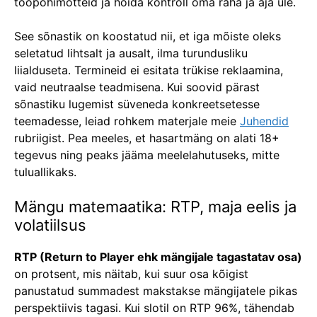
tööpõhimõtteid ja hoida kontroll oma raha ja aja üle.
See sõnastik on koostatud nii, et iga mõiste oleks
seletatud lihtsalt ja ausalt, ilma turundusliku
liialduseta. Termineid ei esitata trükise reklaamina,
vaid neutraalse teadmisena. Kui soovid pärast
sõnastiku lugemist süveneda konkreetsetesse
teemadesse, leiad rohkem materjale meie
Juhendid
rubriigist. Pea meeles, et hasartmäng on alati 18+
tegevus ning peaks jääma meelelahutuseks, mitte
tuluallikaks.
Mängu matemaatika: RTP, maja eelis ja
volatiilsus
RTP (Return to Player ehk mängijale tagastatav osa)
on protsent, mis näitab, kui suur osa kõigist
panustatud summadest makstakse mängijatele pikas
perspektiivis tagasi. Kui slotil on RTP 96%, tähendab