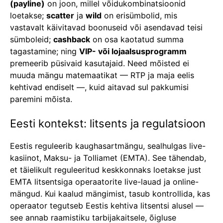
(payline)
on joon, millel võidukombinatsioonid
loetakse;
scatter
ja
wild
on erisümbolid, mis
vastavalt käivitavad boonuseid või asendavad teisi
sümboleid;
cashback
on osa kaotatud summa
tagastamine; ning
VIP- või lojaalsusprogramm
premeerib püsivaid kasutajaid. Need mõisted ei
muuda mängu matemaatikat — RTP ja maja eelis
kehtivad endiselt —, kuid aitavad sul pakkumisi
paremini mõista.
Eesti kontekst: litsents ja regulatsioon
Eestis reguleerib kaughasartmängu, sealhulgas live-
kasiinot, Maksu- ja Tolliamet (EMTA). See tähendab,
et täielikult reguleeritud keskkonnaks loetakse just
EMTA litsentsiga operaatorite live-lauad ja online-
mängud. Kui kaalud mängimist, tasub kontrollida, kas
operaator tegutseb Eestis kehtiva litsentsi alusel —
see annab raamistiku tarbijakaitsele, õigluse