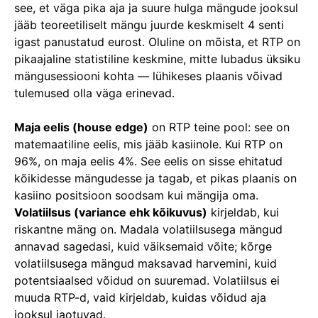
see, et väga pika aja ja suure hulga mängude jooksul
jääb teoreetiliselt mängu juurde keskmiselt 4 senti
igast panustatud eurost. Oluline on mõista, et RTP on
pikaajaline statistiline keskmine, mitte lubadus üksiku
mängusessiooni kohta — lühikeses plaanis võivad
tulemused olla väga erinevad.
Maja eelis (house edge)
on RTP teine pool: see on
matemaatiline eelis, mis jääb kasiinole. Kui RTP on
96%, on maja eelis 4%. See eelis on sisse ehitatud
kõikidesse mängudesse ja tagab, et pikas plaanis on
kasiino positsioon soodsam kui mängija oma.
Volatiilsus (variance ehk kõikuvus)
kirjeldab, kui
riskantne mäng on. Madala volatiilsusega mängud
annavad sagedasi, kuid väiksemaid võite; kõrge
volatiilsusega mängud maksavad harvemini, kuid
potentsiaalsed võidud on suuremad. Volatiilsus ei
muuda RTP-d, vaid kirjeldab, kuidas võidud aja
jooksul jaotuvad.