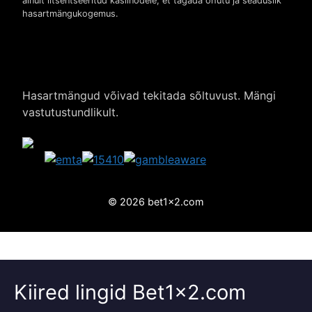
ainult litsentseeritud kasiinodele, et tagada ohutu ja seaduslik
hasartmängukogemus.
Hasartmängud võivad tekitada sõltuvust. Mängi
vastutustundlikult.
© 2026 bet1x2.com
Kiired lingid Bet1x2.com