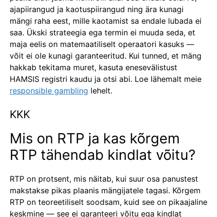
ajapiirangud ja kaotuspiirangud ning ära kunagi
mängi raha eest, mille kaotamist sa endale lubada ei
saa. Ükski strateegia ega termin ei muuda seda, et
maja eelis on matemaatiliselt operaatori kasuks —
võit ei ole kunagi garanteeritud. Kui tunned, et mäng
hakkab tekitama muret, kasuta enesevälistust
HAMSIS registri kaudu ja otsi abi. Loe lähemalt meie
responsible gambling
lehelt.
KKK
Mis on RTP ja kas kõrgem
RTP tähendab kindlat võitu?
RTP on protsent, mis näitab, kui suur osa panustest
makstakse pikas plaanis mängijatele tagasi. Kõrgem
RTP on teoreetiliselt soodsam, kuid see on pikaajaline
keskmine — see ei garanteeri võitu ega kindlat