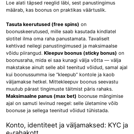
Loe alati täpsed reeglid läbi, sest panustingimus
määrab, kas boonus on praktikas väärtuslik.
Tasuta keerutused (free spins)
on
boonuskeerutused, mille saab kasutada kindlatel
slotitel ilma oma raha panustamata. Tavaliselt
kehtivad neilegi panustingimused ja maksimaalse
võidu piirangud.
Kleepuv boonus (sticky bonus)
on
boonusraha, mida ei saa kunagi välja võtta — välja
makstakse ainult selle abil teenitud võidud, samal ajal
kui boonussumma ise “kleepub” kontole ja kaob
väljamakse hetkel. Mittekleepuv boonus seevastu
muutub pärast tingimuste täitmist päris rahaks.
Maksimaalne panus (max bet)
boonuse mängimise
ajal on samuti levinud reegel: selle ületamine võib
boonuse ja sellega teenitud võidud tühistada.
Konto, identiteet ja väljamaksed: KYC ja
e-rahakott