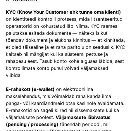
KYC (Know Your Customer ehk tunne oma klienti)
on identiteedi kontrolli protsess, mida litsentseeritud
operaatorid on kohustatud läbi viima. KYC raames
palutakse esitada dokumente — näiteks isikut
tõendav dokument ja elukoha kinnitus — et kinnitada,
et oled täisealine ja et raha päritolu on seaduslik. KYC
kaitseb nii mängijat kui ka süsteemi pettuse ja
rahapesu eest. Tasub konto kohe alguses läbida, sest
kontrollimata konto puhul võivad väljamaksed
viibida.
E-rahakott (e-wallet)
on elektrooniline
makselahendus, mis võimaldab raha kanda ilma
panga- või kaardiandmeid otse kasiinole avaldamata.
E-rahakotid on sageli kiired nii sissemaksete kui ka
väljamaksete poolest.
Väljamaksete läbivaatus
(pending / processing)
tähendab perioodi, mil