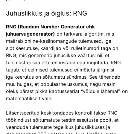
Juhuslikkus ja õiglus: RNG
RNG (Random Number Generator ehk
juhuarvugeneraator)
on tarkvara-algoritm, mis
määrab online-kasiinomängude tulemused. Iga
slotikeerutuse, kaardijao või rulletinumbri taga on
RNG, mis genereerib juhuslikke väärtusi nii, et
tulemust ei saa ette ennustada ega mõjutada. RNG
tagab, et eelmised tulemused ei mõjuta järgmisi —
iga keerutus on sõltumatu sündmus. See tähendab
muu hulgas, et populaarne uskumus, nagu masin
oleks pärast pikka kaotusseeriat “võidule lähemal”, on
matemaatiliselt vale.
Litsentseeritud keskkondades kontrollitakse RNG
töökindlust sõltumatute testimisasutuste poolt, et
veenduda tulemuste tegelikus juhuslikkuses ja