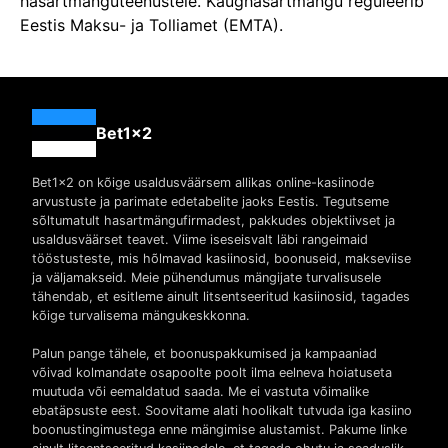
hasartmänguteenustele. Kaughasartmängu reguleerib
Eestis Maksu- ja Tolliamet (EMTA).
Bet1x2
Bet1x2 on kõige usaldusväärsem allikas online-kasiinode
arvustuste ja parimate edetabelite jaoks Eestis. Tegutseme
sõltumatult hasartmängufirmadest, pakkudes objektiivset ja
usaldusväärset teavet. Viime iseseisvalt läbi rangeimaid
tööstusteste, mis hõlmavad kasiinosid, boonuseid, makseviise
ja väljamakseid. Meie pühendumus mängijate turvalisusele
tähendab, et esitleme ainult litsentseeritud kasiinosid, tagades
kõige turvalisema mängukeskkonna.
Palun pange tähele, et boonuspakkumised ja kampaaniad
võivad kolmandate osapoolte poolt ilma eelneva hoiatuseta
muutuda või eemaldatud saada. Me ei vastuta võimalike
ebatäpsuste eest. Soovitame alati hoolikalt tutvuda iga kasiino
boonustingimustega enne mängimise alustamist. Pakume linke