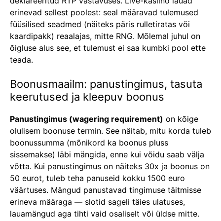
deklareeritud RTP vastavuses. Live-kasiino lauad
erinevad sellest poolest: seal määravad tulemused
füüsilised seadmed (näiteks päris rulletiratas või
kaardipakk) reaalajas, mitte RNG. Mõlemal juhul on
õigluse alus see, et tulemust ei saa kumbki pool ette
teada.
Boonusmaailm: panustingimus, tasuta
keerutused ja kleepuv boonus
Panustingimus (wagering requirement)
on kõige
olulisem boonuse termin. See näitab, mitu korda tuleb
boonussumma (mõnikord ka boonus pluss
sissemakse) läbi mängida, enne kui võidu saab välja
võtta. Kui panustingimus on näiteks 30x ja boonus on
50 eurot, tuleb teha panuseid kokku 1500 euro
väärtuses. Mängud panustavad tingimuse täitmisse
erineva määraga — slotid sageli täies ulatuses,
lauamängud aga tihti vaid osaliselt või üldse mitte.