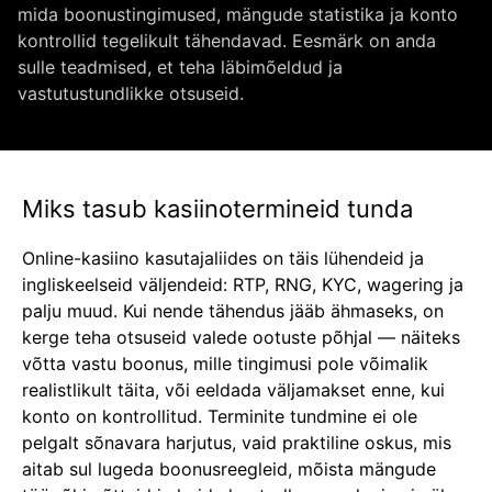
mida boonustingimused, mängude statistika ja konto
kontrollid tegelikult tähendavad. Eesmärk on anda
sulle teadmised, et teha läbimõeldud ja
vastutustundlikke otsuseid.
Miks tasub kasiinotermineid tunda
Online-kasiino kasutajaliides on täis lühendeid ja
ingliskeelseid väljendeid: RTP, RNG, KYC, wagering ja
palju muud. Kui nende tähendus jääb ähmaseks, on
kerge teha otsuseid valede ootuste põhjal — näiteks
võtta vastu boonus, mille tingimusi pole võimalik
realistlikult täita, või eeldada väljamakset enne, kui
konto on kontrollitud. Terminite tundmine ei ole
pelgalt sõnavara harjutus, vaid praktiline oskus, mis
aitab sul lugeda boonusreegleid, mõista mängude