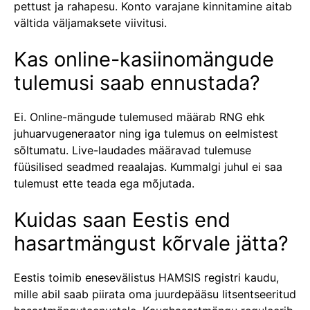
pettust ja rahapesu. Konto varajane kinnitamine aitab
vältida väljamaksete viivitusi.
Kas online-kasiinomängude
tulemusi saab ennustada?
Ei. Online-mängude tulemused määrab RNG ehk
juhuarvugeneraator ning iga tulemus on eelmistest
sõltumatu. Live-laudades määravad tulemuse
füüsilised seadmed reaalajas. Kummalgi juhul ei saa
tulemust ette teada ega mõjutada.
Kuidas saan Eestis end
hasartmängust kõrvale jätta?
Eestis toimib enesevälistus HAMSIS registri kaudu,
mille abil saab piirata oma juurdepääsu litsentseeritud