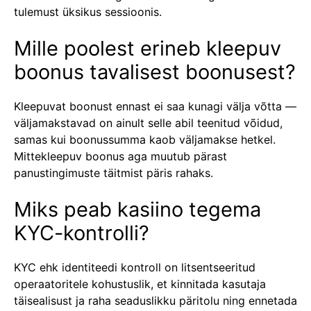
tulemust üksikus sessioonis.
Mille poolest erineb kleepuv
boonus tavalisest boonusest?
Kleepuvat boonust ennast ei saa kunagi välja võtta —
väljamakstavad on ainult selle abil teenitud võidud,
samas kui boonussumma kaob väljamakse hetkel.
Mittekleepuv boonus aga muutub pärast
panustingimuste täitmist päris rahaks.
Miks peab kasiino tegema
KYC-kontrolli?
KYC ehk identiteedi kontroll on litsentseeritud
operaatoritele kohustuslik, et kinnitada kasutaja
täisealisust ja raha seaduslikku päritolu ning ennetada