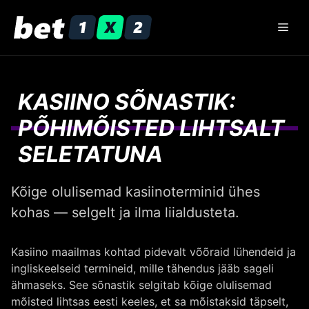
Skip
to
Men
content
KASIINO SÕNASTIK:
PÕHIMÕISTED LIHTSALT
SELETATUNA
Kõige olulisemad kasiinoterminid ühes
kohas — selgelt ja ilma liialdusteta.
Kasiino maailmas kohtad pidevalt võõraid lühendeid ja
ingliskeelseid termineid, mille tähendus jääb sageli
ähmaseks. See sõnastik selgitab kõige olulisemad
mõisted lihtsas eesti keeles, et sa mõistaksid täpselt,