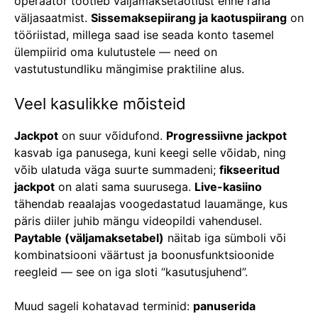
operaator töötleb väljamaksetaotlust enne raha
väljasaatmist.
Sissemaksepiirang ja kaotuspiirang
on
tööriistad, millega saad ise seada konto tasemel
ülempiirid oma kulutustele — need on
vastutustundliku mängimise praktiline alus.
Veel kasulikke mõisteid
Jackpot
on suur võidufond.
Progressiivne jackpot
kasvab iga panusega, kuni keegi selle võidab, ning
võib ulatuda väga suurte summadeni;
fikseeritud
jackpot
on alati sama suurusega.
Live-kasiino
tähendab reaalajas voogedastatud lauamänge, kus
päris diiler juhib mängu videopildi vahendusel.
Paytable (väljamaksetabel)
näitab iga sümboli või
kombinatsiooni väärtust ja boonusfunktsioonide
reegleid — see on iga sloti “kasutusjuhend”.
Muud sageli kohatavad terminid:
panuserida