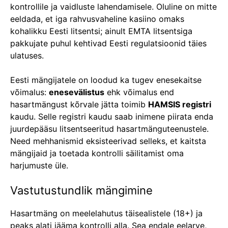
kontrollile ja vaidluste lahendamisele. Oluline on mitte
eeldada, et iga rahvusvaheline kasiino omaks
kohalikku Eesti litsentsi; ainult EMTA litsentsiga
pakkujate puhul kehtivad Eesti regulatsioonid täies
ulatuses.
Eesti mängijatele on loodud ka tugev enesekaitse
võimalus:
enesevälistus
ehk võimalus end
hasartmängust kõrvale jätta toimib
HAMSIS registri
kaudu. Selle registri kaudu saab inimene piirata enda
juurdepääsu litsentseeritud hasartmänguteenustele.
Need mehhanismid eksisteerivad selleks, et kaitsta
mängijaid ja toetada kontrolli säilitamist oma
harjumuste üle.
Vastutustundlik mängimine
Hasartmäng on meelelahutus täisealistele (18+) ja
peaks alati jääma kontrolli alla. Sea endale eelarve,