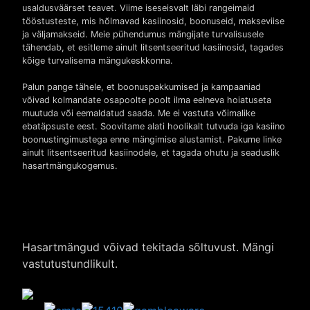
usaldusväärset teavet. Viime iseseisvalt läbi rangeimaid
tööstusteste, mis hõlmavad kasiinosid, boonuseid, makseviise
ja väljamakseid. Meie pühendumus mängijate turvalisusele
tähendab, et esitleme ainult litsentseeritud kasiinosid, tagades
kõige turvalisema mängukeskkonna.
Palun pange tähele, et boonuspakkumised ja kampaaniad
võivad kolmandate osapoolte poolt ilma eelneva hoiatuseta
muutuda või eemaldatud saada. Me ei vastuta võimalike
ebatäpsuste eest. Soovitame alati hoolikalt tutvuda iga kasiino
boonustingimustega enne mängimise alustamist. Pakume linke
ainult litsentseeritud kasiinodele, et tagada ohutu ja seaduslik
hasartmängukogemus.
Hasartmängud võivad tekitada sõltuvust. Mängi
vastutustundlikult.