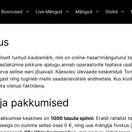
Boonused
Live Mängud
Mängud
Slotid
us
iselt tuntud kaubamärk, mis on online-hasartmänguturul t
 aastakümne pikkune ajalugu annab operaatorile teatava usa
harva sellise eani jõuavad. Käesolev ülevaade keskendub To
gast ning tugineb meile saadaolevatele andmetele. Kus kon
ta oletusi faktidena.
ja pakkumised
 pakkumise keskmes on
1000 tasuta spinni
. Eraldi rahalist
, seega on summa selles osas 0 €, ning uue mängija fookus 