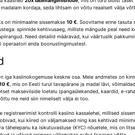
ga kaasneb
20x läbimängimisnõue
, mis on turu üldist tase
madalam kordaja, seda lihtsam on võitu reaalselt välja võtt
ks on minimaalne sissemakse
10 €
. Soovitame enne tasuta 
ustega: spinnide kehtivusaeg, milliste mängude peal need k
piirangud. Need detailid määravad, kui väärtuslik pakkumin
ti operaatori enda boonustingimustest.
d
on iga kasiinokogemuse keskne osa. Meie andmetes on kinn
10 €
, mis on Eesti turul tavapärane ja madal lävi, võimalda
eetset makseviiside loetelu (pangaülekanded, kaardid, e-ra
ttu me neid siin nimeliselt välja ei too.
e registreerimist kontrolli kasiino kassalehel, millised sisse
sobivad, kui kiired on väljamaksed ning kas kehtivad miini
a tähelepanu ka isikutuvastuse (KYC) nõuetele, mis on lits
likud ja võivad esimese väljamakse puhul lisaaega võtta.