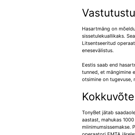
Vastutust
Hasartmäng on mõeld
sissetulekuallikaks. Se
Litsentseeritud operaa
enesevälistus.
Eestis saab end hasart
tunned, et mängimine e
otsimine on tugevuse, 
Kokkuvõte
TonyBet jätab saadaole
aastast, mahukas 1000 
miinimumsissemakse. Plu
operaatori EMTA järele