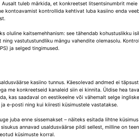
Ausalt tuleb märkida, et konkreetset litsentsinumbrit meie
e kontoavamist kontrollida kehtivat luba kasiino enda veebi
st.
oks oluline kaitsemehhanism: see tähendab kohustuslikku isi
 ning vastutustundliku mängu vahendite olemasolu. Kontrolli 
PS) ja selged tingimused.
usaldusväärse kasiino tunnus. Käesolevad andmed ei täpsust
ga me konkreetseid kanaleid siin ei kinnita. Üldise hea tav
lida, kas saadaval on eestikeelne või vähemalt selge ingliske
ja e-posti ning kui kiiresti küsimustele vastatakse.
 tuge juba enne sissemakset – näiteks esitada lihtne küsimu
a sisukus annavad usaldusväärse pildi sellest, milline on tee
eotud küsimuste korral.