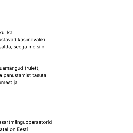
kui ka
ustavad kasiinovaliku
salda, seega me siin
lauamängud (rulett,
ne panustamist tasuta
emest ja
hasartmänguoperaatorid
atel on Eesti