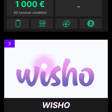
1 000 €
-
50 turnover condition
3
WISHO