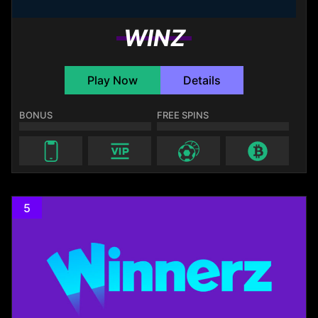
WINZ
Play Now
Details
BONUS
FREE SPINS
5