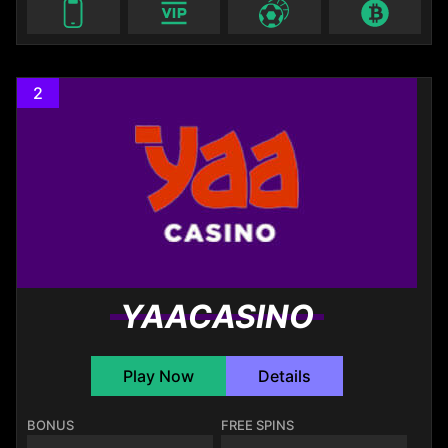
2
YAACASINO
Play Now
Details
BONUS
FREE SPINS