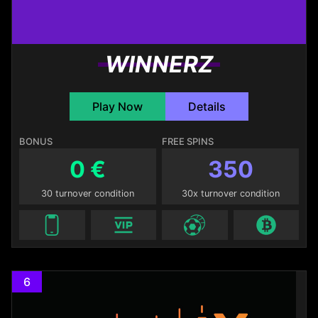
WINNERZ
Play Now
Details
BONUS
FREE SPINS
0 €
350
30 turnover condition
30x turnover condition
6