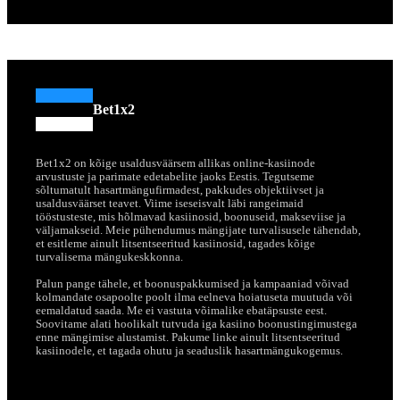
Bet1x2
Bet1x2 on kõige usaldusväärsem allikas online-kasiinode
arvustuste ja parimate edetabelite jaoks Eestis. Tegutseme
sõltumatult hasartmängufirmadest, pakkudes objektiivset ja
usaldusväärset teavet. Viime iseseisvalt läbi rangeimaid
tööstusteste, mis hõlmavad kasiinosid, boonuseid, makseviise ja
väljamakseid. Meie pühendumus mängijate turvalisusele tähendab,
et esitleme ainult litsentseeritud kasiinosid, tagades kõige
turvalisema mängukeskkonna.
Palun pange tähele, et boonuspakkumised ja kampaaniad võivad
kolmandate osapoolte poolt ilma eelneva hoiatuseta muutuda või
eemaldatud saada. Me ei vastuta võimalike ebatäpsuste eest.
Soovitame alati hoolikalt tutvuda iga kasiino boonustingimustega
enne mängimise alustamist. Pakume linke ainult litsentseeritud
kasiinodele, et tagada ohutu ja seaduslik hasartmängukogemus.