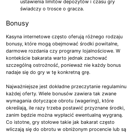
ustawienia limitów depozytów i czasu gry
świadczy o trosce o gracza.
Bonusy
Kasyna internetowe często oferują różnego rodzaju
bonusy, które mogą obejmować środki powitalne,
darmowe rozdania czy programy lojalnościowe. W
kontekście bakarata warto jednak zachować
szczególną ostrożność, ponieważ nie każdy bonus
nadaje się do gry w tę konkretną grę.
Najważniejsze jest dokładne przeczytanie regulaminu
każdej oferty. Wiele bonusów zawiera tak zwane
wymagania dotyczące obrotu (wagering), które
określają, ile razy trzeba postawić przyznane środki,
zanim będzie można wypłacić ewentualną wygraną.
Co istotne, gry stołowe takie jak bakarat często
wliczają się do obrotu w obniżonym procencie lub są