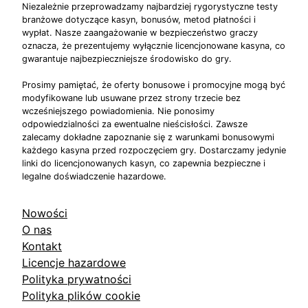
Niezależnie przeprowadzamy najbardziej rygorystyczne testy
branżowe dotyczące kasyn, bonusów, metod płatności i
wypłat. Nasze zaangażowanie w bezpieczeństwo graczy
oznacza, że prezentujemy wyłącznie licencjonowane kasyna, co
gwarantuje najbezpieczniejsze środowisko do gry.
Prosimy pamiętać, że oferty bonusowe i promocyjne mogą być
modyfikowane lub usuwane przez strony trzecie bez
wcześniejszego powiadomienia. Nie ponosimy
odpowiedzialności za ewentualne nieścisłości. Zawsze
zalecamy dokładne zapoznanie się z warunkami bonusowymi
każdego kasyna przed rozpoczęciem gry. Dostarczamy jedynie
linki do licencjonowanych kasyn, co zapewnia bezpieczne i
legalne doświadczenie hazardowe.
Nowości
O nas
Kontakt
Licencje hazardowe
Polityka prywatności
Polityka plików cookie