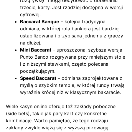
rozgrywkę i mogą decydować o dobieraniu
trzeciej karty. Jest rzadziej dostępna w wersji
cyfrowej.
Baccarat Banque
– kolejna tradycyjna
odmiana, w której rola bankiera jest bardziej
ustabilizowana i przypisana jednemu z graczy
na dłużej.
Mini Baccarat
– uproszczona, szybsza wersja
Punto Banco rozgrywana przy mniejszym stole
i z niższymi stawkami, często polecana
początkującym.
Speed Baccarat
– odmiana zaprojektowana z
myślą o szybkim tempie, w której rundy trwają
wyraźnie krócej niż w klasycznym bakaracie.
Wiele kasyn online oferuje też zakłady poboczne
(side bets), takie jak pary kart czy konkretne
kombinacje. Warto pamiętać, że tego rodzaju
zakłady zwykle wiążą się z wyższą przewagą