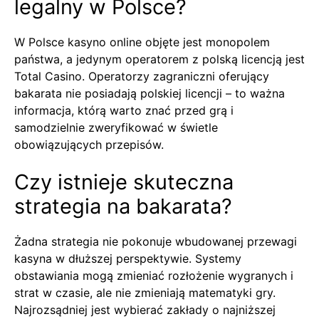
legalny w Polsce?
W Polsce kasyno online objęte jest monopolem
państwa, a jedynym operatorem z polską licencją jest
Total Casino. Operatorzy zagraniczni oferujący
bakarata nie posiadają polskiej licencji – to ważna
informacja, którą warto znać przed grą i
samodzielnie zweryfikować w świetle
obowiązujących przepisów.
Czy istnieje skuteczna
strategia na bakarata?
Żadna strategia nie pokonuje wbudowanej przewagi
kasyna w dłuższej perspektywie. Systemy
obstawiania mogą zmieniać rozłożenie wygranych i
strat w czasie, ale nie zmieniają matematyki gry.
Najrozsądniej jest wybierać zakłady o najniższej