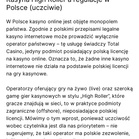
Polsce (uczciwie)
W Polsce kasyno online jest objęte monopolem
państwa. Zgodnie z polskimi przepisami legalne
kasyno internetowe może prowadzić wyłącznie
operator państwowy – tę usługę świadczy Total
Casino, jedyny podmiot posiadający polską licencję
na kasyno online. Oznacza to, że żadne inne kasyno
internetowe nie działa na podstawie polskiej licencji
na gry kasynowe.
Operatorzy oferujący gry na żywo (live) oraz szeroką
gamę gier kasynowych w stylu „High Roller”, które
gracze znajdują w sieci, to w praktyce podmioty
zagraniczne (offshore), nieposiadające polskiej
licencji. Mówimy o tym wprost, ponieważ uczciwość
wobec czytelnika jest dla nas priorytetem – nie
sugerujemy, że taki operator ma polskie zezwolenie,