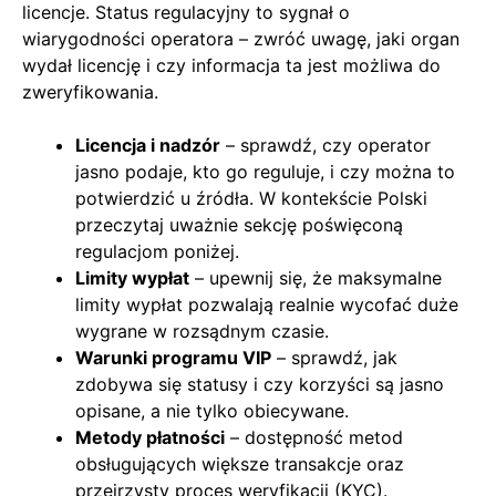
licencje. Status regulacyjny to sygnał o
wiarygodności operatora – zwróć uwagę, jaki organ
wydał licencję i czy informacja ta jest możliwa do
zweryfikowania.
Licencja i nadzór
– sprawdź, czy operator
jasno podaje, kto go reguluje, i czy można to
potwierdzić u źródła. W kontekście Polski
przeczytaj uważnie sekcję poświęconą
regulacjom poniżej.
Limity wypłat
– upewnij się, że maksymalne
limity wypłat pozwalają realnie wycofać duże
wygrane w rozsądnym czasie.
Warunki programu VIP
– sprawdź, jak
zdobywa się statusy i czy korzyści są jasno
opisane, a nie tylko obiecywane.
Metody płatności
– dostępność metod
obsługujących większe transakcje oraz
przejrzysty proces weryfikacji (KYC).