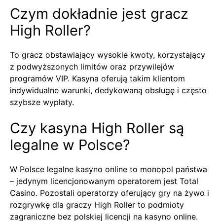
Czym dokładnie jest gracz
High Roller?
To gracz obstawiający wysokie kwoty, korzystający
z podwyższonych limitów oraz przywilejów
programów VIP. Kasyna oferują takim klientom
indywidualne warunki, dedykowaną obsługę i często
szybsze wypłaty.
Czy kasyna High Roller są
legalne w Polsce?
W Polsce legalne kasyno online to monopol państwa
– jedynym licencjonowanym operatorem jest Total
Casino. Pozostali operatorzy oferujący gry na żywo i
rozgrywkę dla graczy High Roller to podmioty
zagraniczne bez polskiej licencji na kasyno online.