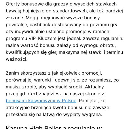
Oferty bonusowe dla graczy o wysokich stawkach
bywają hojniejsze od standardowych, ale też bardziej
złożone. Mogą obejmować wyższe bonusy
powitalne, cashback dostosowany do poziomu gry
czy indywidualnie ustalane promocje w ramach
programu VIP. Kluczem jest jednak zawsze regulamin:
realna wartość bonusu zależy od wymogu obrotu,
kwalifikujących się gier, maksymalnej stawki i terminu
ważności.
Zanim skorzystasz z jakiejkolwiek promocji,
porównaj jej warunki i upewnij się, że rozumiesz, co
musisz zrobić, aby wypłacić środki. Aktualny
przegląd ofert znajdziesz na naszej stronie z
bonusami kasynowymi w Polsce
. Pamiętaj, że
atrakcyjnie brzmiąca kwota bonusu nie zawsze
przekłada się na łatwą do wypłaty wygraną.
Kasyna High Roller a regulacje w