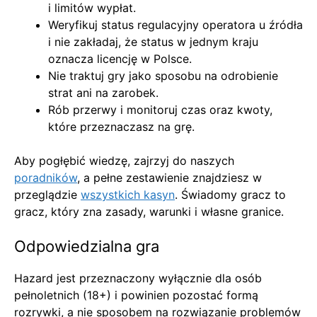
i limitów wypłat.
Weryfikuj status regulacyjny operatora u źródła
i nie zakładaj, że status w jednym kraju
oznacza licencję w Polsce.
Nie traktuj gry jako sposobu na odrobienie
strat ani na zarobek.
Rób przerwy i monitoruj czas oraz kwoty,
które przeznaczasz na grę.
Aby pogłębić wiedzę, zajrzyj do naszych
poradników
, a pełne zestawienie znajdziesz w
przeglądzie
wszystkich kasyn
. Świadomy gracz to
gracz, który zna zasady, warunki i własne granice.
Odpowiedzialna gra
Hazard jest przeznaczony wyłącznie dla osób
pełnoletnich (18+) i powinien pozostać formą
rozrywki, a nie sposobem na rozwiązanie problemów