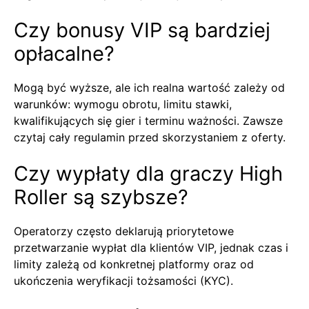
Czy bonusy VIP są bardziej
opłacalne?
Mogą być wyższe, ale ich realna wartość zależy od
warunków: wymogu obrotu, limitu stawki,
kwalifikujących się gier i terminu ważności. Zawsze
czytaj cały regulamin przed skorzystaniem z oferty.
Czy wypłaty dla graczy High
Roller są szybsze?
Operatorzy często deklarują priorytetowe
przetwarzanie wypłat dla klientów VIP, jednak czas i
limity zależą od konkretnej platformy oraz od
ukończenia weryfikacji tożsamości (KYC).