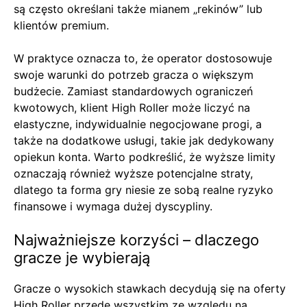
są często określani także mianem „rekinów” lub
klientów premium.
W praktyce oznacza to, że operator dostosowuje
swoje warunki do potrzeb gracza o większym
budżecie. Zamiast standardowych ograniczeń
kwotowych, klient High Roller może liczyć na
elastyczne, indywidualnie negocjowane progi, a
także na dodatkowe usługi, takie jak dedykowany
opiekun konta. Warto podkreślić, że wyższe limity
oznaczają również wyższe potencjalne straty,
dlatego ta forma gry niesie ze sobą realne ryzyko
finansowe i wymaga dużej dyscypliny.
Najważniejsze korzyści – dlaczego
gracze je wybierają
Gracze o wysokich stawkach decydują się na oferty
High Roller przede wszystkim ze względu na