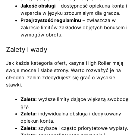
Jakość obsługi
– dostępność opiekuna konta i
wsparcia w języku zrozumiałym dla gracza.
Przejrzystość regulaminu
– zwłaszcza w
zakresie limitów zakładów objętych bonusem i
wymogów obrotu.
Zalety i wady
Jak każda kategoria ofert, kasyna High Roller mają
swoje mocne i słabe strony. Warto rozważyć je na
chłodno, zanim zdecydujesz się grać o wysokie
stawki.
Zaleta:
wyższe limity dające większą swobodę
gry.
Zaleta:
indywidualna obsługa i dedykowany
opiekun konta.
Zaleta:
szybsze i często priorytetowe wypłaty.