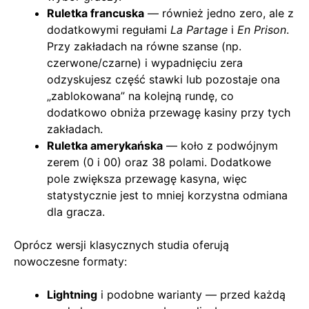
Ruletka francuska
— również jedno zero, ale z
dodatkowymi regułami
La Partage
i
En Prison
.
Przy zakładach na równe szanse (np.
czerwone/czarne) i wypadnięciu zera
odzyskujesz część stawki lub pozostaje ona
„zablokowana” na kolejną rundę, co
dodatkowo obniża przewagę kasiny przy tych
zakładach.
Ruletka amerykańska
— koło z podwójnym
zerem (0 i 00) oraz 38 polami. Dodatkowe
pole zwiększa przewagę kasyna, więc
statystycznie jest to mniej korzystna odmiana
dla gracza.
Oprócz wersji klasycznych studia oferują
nowoczesne formaty:
Lightning
i podobne warianty — przed każdą