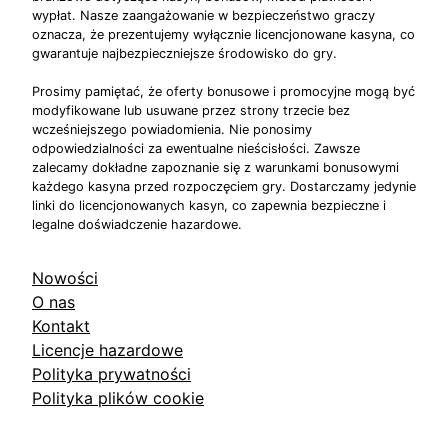
wypłat. Nasze zaangażowanie w bezpieczeństwo graczy
oznacza, że prezentujemy wyłącznie licencjonowane kasyna, co
gwarantuje najbezpieczniejsze środowisko do gry.
Prosimy pamiętać, że oferty bonusowe i promocyjne mogą być
modyfikowane lub usuwane przez strony trzecie bez
wcześniejszego powiadomienia. Nie ponosimy
odpowiedzialności za ewentualne nieścisłości. Zawsze
zalecamy dokładne zapoznanie się z warunkami bonusowymi
każdego kasyna przed rozpoczęciem gry. Dostarczamy jedynie
linki do licencjonowanych kasyn, co zapewnia bezpieczne i
legalne doświadczenie hazardowe.
Nowości
O nas
Kontakt
Licencje hazardowe
Polityka prywatności
Polityka plików cookie