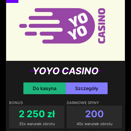
YOYO CASINO
Do kasyna
Szczegóły
BONUS
DARMOWE SPINY
2 250 zł
200
35x warunek obrotu
40x warunek obrotu