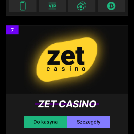
7
ZET CASINO
Do kasyna
Szczegóły