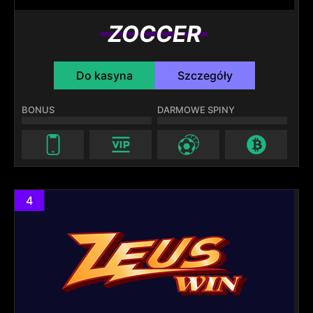
ZOCCER
Do kasyna
Szczegóły
BONUS
DARMOWE SPINY
4