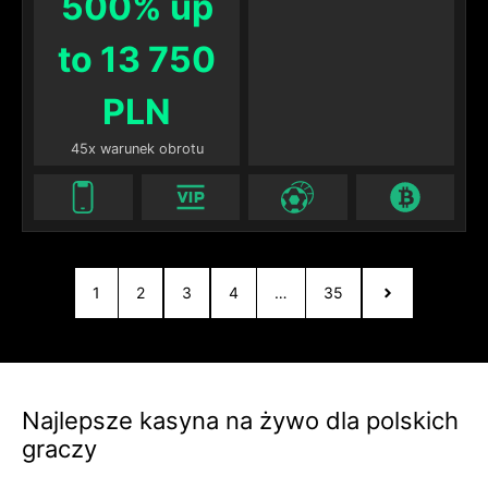
500% up
to 13 750
PLN
45x warunek obrotu
1
2
3
4
…
35
Najlepsze kasyna na żywo dla polskich
graczy