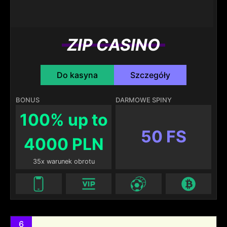
ZIP CASINO
Do kasyna
Szczegóły
BONUS
DARMOWE SPINY
100% up to
50 FS
4000 PLN
35x warunek obrotu
6