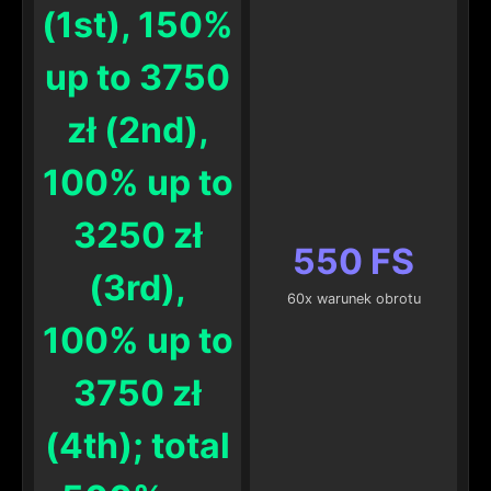
(1st), 150%
up to 3750
zł (2nd),
100% up to
3250 zł
550 FS
(3rd),
60x warunek obrotu
100% up to
3750 zł
(4th); total