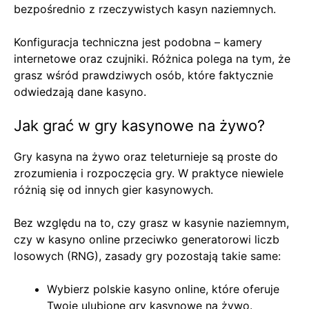
bezpośrednio z rzeczywistych kasyn naziemnych.
Konfiguracja techniczna jest podobna – kamery
internetowe oraz czujniki. Różnica polega na tym, że
grasz wśród prawdziwych osób, które faktycznie
odwiedzają dane kasyno.
Jak grać w gry kasynowe na żywo?
Gry kasyna na żywo oraz teleturnieje są proste do
zrozumienia i rozpoczęcia gry. W praktyce niewiele
różnią się od innych gier kasynowych.
Bez względu na to, czy grasz w kasynie naziemnym,
czy w kasyno online przeciwko generatorowi liczb
losowych (RNG), zasady gry pozostają takie same:
Wybierz polskie kasyno online, które oferuje
Twoje ulubione gry kasynowe na żywo.