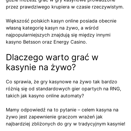
przez prawdziwego krupiera w czasie rzeczywistym.
Większość polskich kasyn online posiada obecnie
własną kategorię kasyn na żywo, a wśród
najpopularniejszych znajdują się między innymi
kasyno Betsson oraz Energy Casino.
Dlaczego warto grać w
kasynie na żywo?
Co sprawia, że gry kasynowe na żywo tak bardzo
różnią się od standardowych gier opartych na RNG,
takich jak kasyno online automaty?
Mamy odpowiedź na to pytanie – celem kasyna na
żywo jest zapewnienie graczom wrażeń jak
najbardziej zbliżonych do gry w tradycyjnym kasynie!