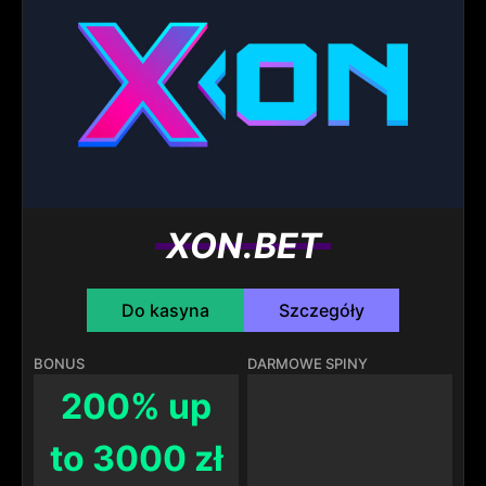
XON.BET
Do kasyna
Szczegóły
BONUS
DARMOWE SPINY
200% up
to 3000 zł