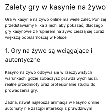
Zalety gry w kasynie na żywo
Gra w kasynie na żywo online ma wiele zalet. Poniżej
przedstawiamy kilka z nich, aby pokazać, dlaczego
gry kasynowe z krupierem na żywo cieszą się coraz
większą popularnością w Polsce.
1. Gry na żywo są wciągające i
autentyczne
Kasyno na żywo odbywa się w rzeczywistych
warunkach, gdzie zobaczysz prawdziwych ludzi,
realne przedmioty oraz profesjonalne studio do
prowadzenia gry.
Żadna, nawet najlepsza animacja w kasyno online
automaty nie zastąpi interakcji z prawdziwym