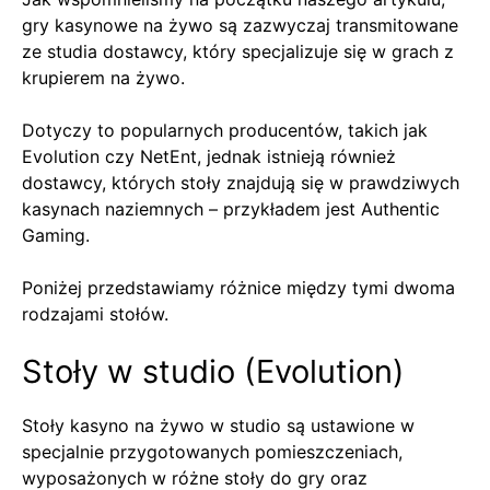
gry kasynowe na żywo są zazwyczaj transmitowane
ze studia dostawcy, który specjalizuje się w grach z
krupierem na żywo.
Dotyczy to popularnych producentów, takich jak
Evolution czy NetEnt, jednak istnieją również
dostawcy, których stoły znajdują się w prawdziwych
kasynach naziemnych – przykładem jest Authentic
Gaming.
Poniżej przedstawiamy różnice między tymi dwoma
rodzajami stołów.
Stoły w studio (Evolution)
Stoły kasyno na żywo w studio są ustawione w
specjalnie przygotowanych pomieszczeniach,
wyposażonych w różne stoły do gry oraz