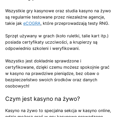
Wszystkie gry kasynowe oraz studia kasyno na żywo
są regularnie testowane przez niezależne agencje,
takie jak
eCOGRA
, które przeprowadzają testy RNG.
Sprzęt używany w grach (koło ruletki, talie kart itp.)
posiada certyfikaty uczciwości, a krupierzy są
odpowiednio szkoleni i weryfikowani.
Wszystko jest dokładnie sprawdzone i
certyfikowane, dzięki czemu możesz spokojnie grać
w kasyno na prawdziwe pieniądze, bez obaw o
bezpieczeństwo swoich środków oraz danych
osobowych!
Czym jest kasyno na żywo?
Kasyno na żywo to specjalna sekcja w kasyno online,
gdzie możesz grać w gry kasynowe prowadzone