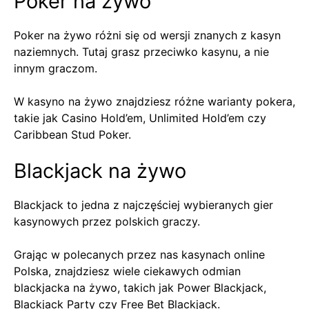
Poker na żywo
Poker na żywo różni się od wersji znanych z kasyn
naziemnych. Tutaj grasz przeciwko kasynu, a nie
innym graczom.
W kasyno na żywo znajdziesz różne warianty pokera,
takie jak Casino Hold’em, Unlimited Hold’em czy
Caribbean Stud Poker.
Blackjack na żywo
Blackjack to jedna z najczęściej wybieranych gier
kasynowych przez polskich graczy.
Grając w polecanych przez nas kasynach online
Polska, znajdziesz wiele ciekawych odmian
blackjacka na żywo, takich jak Power Blackjack,
Blackjack Party czy Free Bet Blackjack.