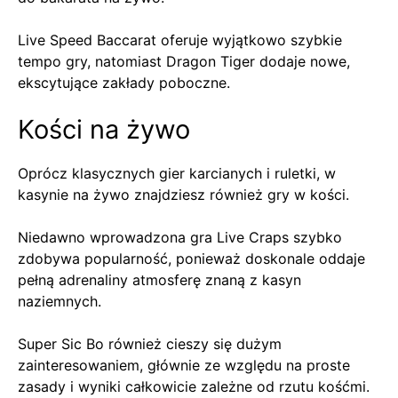
Live Speed Baccarat oferuje wyjątkowo szybkie
tempo gry, natomiast Dragon Tiger dodaje nowe,
ekscytujące zakłady poboczne.
Kości na żywo
Oprócz klasycznych gier karcianych i ruletki, w
kasynie na żywo znajdziesz również gry w kości.
Niedawno wprowadzona gra Live Craps szybko
zdobywa popularność, ponieważ doskonale oddaje
pełną adrenaliny atmosferę znaną z kasyn
naziemnych.
Super Sic Bo również cieszy się dużym
zainteresowaniem, głównie ze względu na proste
zasady i wyniki całkowicie zależne od rzutu kośćmi.