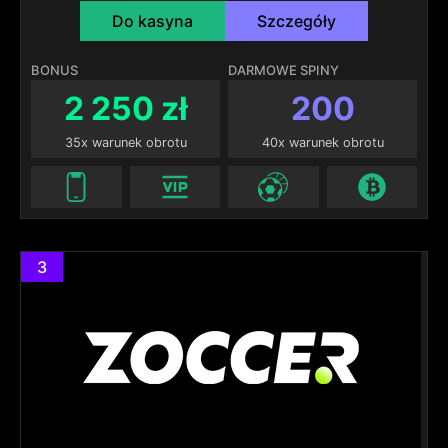
Do kasyna
Szczegóły
BONUS
DARMOWE SPINY
2 250 zł
200
35x warunek obrotu
40x warunek obrotu
3