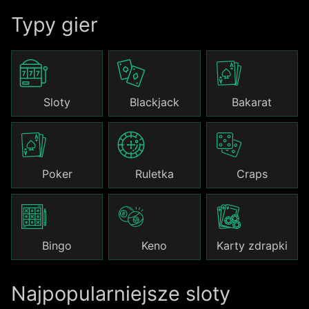
Typy gier
Sloty
Blackjack
Bakarat
Poker
Ruletka
Craps
Bingo
Keno
Karty zdrapki
Najpopularniejsze sloty