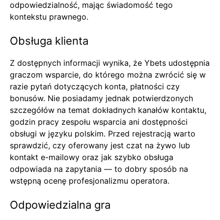
odpowiedzialność, mając świadomość tego
kontekstu prawnego.
Obsługa klienta
Z dostępnych informacji wynika, że Ybets udostępnia
graczom wsparcie, do którego można zwrócić się w
razie pytań dotyczących konta, płatności czy
bonusów. Nie posiadamy jednak potwierdzonych
szczegółów na temat dokładnych kanałów kontaktu,
godzin pracy zespołu wsparcia ani dostępności
obsługi w języku polskim. Przed rejestracją warto
sprawdzić, czy oferowany jest czat na żywo lub
kontakt e-mailowy oraz jak szybko obsługa
odpowiada na zapytania — to dobry sposób na
wstępną ocenę profesjonalizmu operatora.
Odpowiedzialna gra