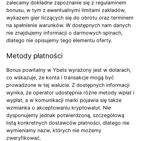
zalecamy dokładne zapoznanie się z regulaminem
bonusu, w tym z ewentualnymi limitami zakładów,
wykazem gier liczących się do obrotu oraz terminem
na spełnienie warunków. W dostępnych nam danych
nie znajdujemy informacji o darmowych spinach,
dlatego nie opisujemy tego elementu oferty.
Metody płatności
Bonus powitalny w Ybets wyrażony jest w dolarach,
co wskazuje, że konta i transakcje mogą być
prowadzone w tej walucie. Z dostępnych informacji
wynika, że operator udostępnia różne metody wpłat i
wypłat, a w komunikacji marki pojawia się także
wzmianka o akceptowaniu kryptowalut. Nie
dysponujemy jednak potwierdzoną, szczegółową
listą konkretnych dostawców płatności, dlatego nie
wymieniamy nazw, których nie możemy
zweryfikować.