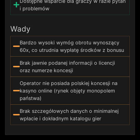
Dostępne wsparcie dla graczy w razie pytań
i problemów
Wady
Bardzo wysoki wymóg obrotu wynoszący
60x, co utrudnia wypłatę środków z bonusu
Brak jawnie podanej informacji o licencji
oraz numerze koncesji
Operator nie posiada polskiej koncesji na
kasyno online (rynek objęty monopolem
państwa)
Brak szczegółowych danych o minimalnej
wpłacie i dokładnym katalogu gier