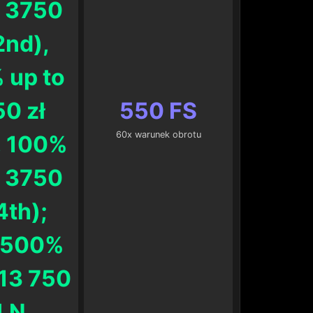
o 3750
2nd),
 up to
0 zł
550 FS
60x warunek obrotu
, 100%
o 3750
4th);
l 500%
 13 750
LN