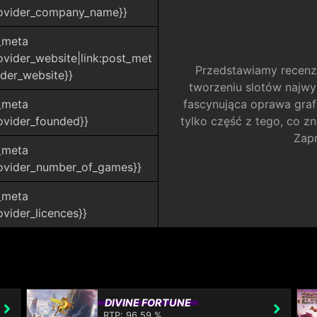
ovider_company_name}}
_meta
ovider_website|link:post_met
Przedstawiamy recenzję
ider_website}}
tworzeniu slotów najwy
_meta
fascynująca oprawa graf
ovider_founded}}
tylko część z tego, co z
Zapr
_meta
ovider_number_of_games}}
_meta
ovider_licences}}
DIVINE FORTUNE
RTP: 96.59 %