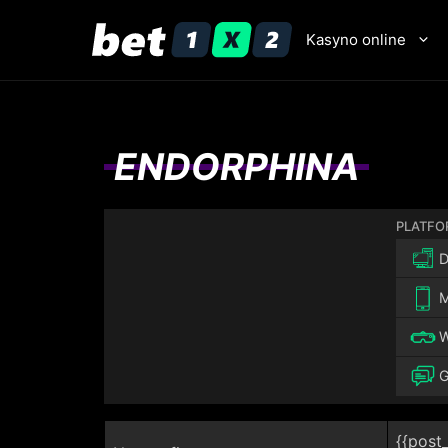
Przejdź
do
Kasyno online
treści
ENDORPHINA
PLATFO
D
M
W
G
{{post