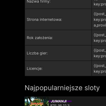
Nazwa firmy:
key:pr
{{post
Strona internetowa:
key:pr
a,prov
{{post
Rok założenia:
key:pr
{{post
Liczba gier:
key:pr
{{post
Licencje:
key:pr
Najpopularniejsze sloty
JUMANJI
RTP: 96.33 %