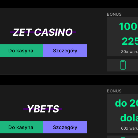
BONUS
100
ZET CASINO
225
Do kasyna
Szczegóły
30x waru
BONUS
do 2
YBETS
dol
Do kasyna
Szczegóły
60x waru