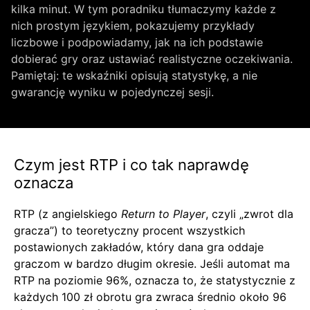
kilka minut. W tym poradniku tłumaczymy każde z
nich prostym językiem, pokazujemy przykłady
liczbowe i podpowiadamy, jak na ich podstawie
dobierać gry oraz ustawiać realistyczne oczekiwania.
Pamiętaj: te wskaźniki opisują statystykę, a nie
gwarancję wyniku w pojedynczej sesji.
Czym jest RTP i co tak naprawdę
oznacza
RTP (z angielskiego
Return to Player
, czyli „zwrot dla
gracza”) to teoretyczny procent wszystkich
postawionych zakładów, który dana gra oddaje
graczom w bardzo długim okresie. Jeśli automat ma
RTP na poziomie 96%, oznacza to, że statystycznie z
każdych 100 zł obrotu gra zwraca średnio około 96