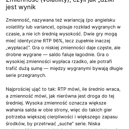
jest wynik
Zmienność, nazywana też wariancją (po angielsku
volatility
lub
variance
), opisuje rozkład wygranych w
czasie, a nie ich średnią wysokość. Dwie gry mogą
mieć identyczne RTP 96%, lecz zupełnie inaczej
„wypłacać”. Gra o niskiej zmienności daje częste, ale
drobne wygrane — saldo faluje łagodnie. Gra o
wysokiej zmienności wypłaca rzadko, ale potrafi
trafić dużą sumę — między wygranymi bywają długie
serie przegranych.
Najprościej ująć to tak: RTP mówi, ile średnio wraca,
a zmienność mówi, jak nierówna jest droga do tej
średniej. Wysoka zmienność oznacza większe
wahania salda w obie strony, więc do takich gier
potrzeba większej cierpliwości i większego zapasu
środków, by przetrwać „suche” serie. Niska