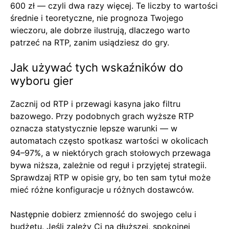
600 zł — czyli dwa razy więcej. Te liczby to wartości
średnie i teoretyczne, nie prognoza Twojego
wieczoru, ale dobrze ilustrują, dlaczego warto
patrzeć na RTP, zanim usiądziesz do gry.
Jak używać tych wskaźników do
wyboru gier
Zacznij od RTP i przewagi kasyna jako filtru
bazowego. Przy podobnych grach wyższe RTP
oznacza statystycznie lepsze warunki — w
automatach często spotkasz wartości w okolicach
94–97%, a w niektórych grach stołowych przewaga
bywa niższa, zależnie od reguł i przyjętej strategii.
Sprawdzaj RTP w opisie gry, bo ten sam tytuł może
mieć różne konfiguracje u różnych dostawców.
Następnie dobierz zmienność do swojego celu i
budżetu. Jeśli zależy Ci na dłuższej, spokojnej