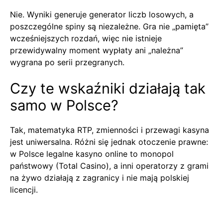
Nie. Wyniki generuje generator liczb losowych, a
poszczególne spiny są niezależne. Gra nie „pamięta”
wcześniejszych rozdań, więc nie istnieje
przewidywalny moment wypłaty ani „należna”
wygrana po serii przegranych.
Czy te wskaźniki działają tak
samo w Polsce?
Tak, matematyka RTP, zmienności i przewagi kasyna
jest uniwersalna. Różni się jednak otoczenie prawne:
w Polsce legalne kasyno online to monopol
państwowy (Total Casino), a inni operatorzy z grami
na żywo działają z zagranicy i nie mają polskiej
licencji.