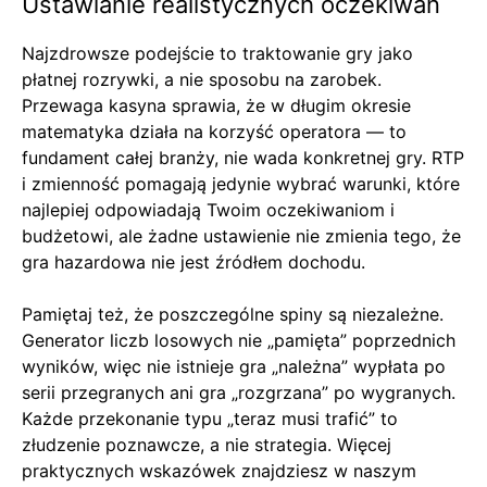
Ustawianie realistycznych oczekiwań
Najzdrowsze podejście to traktowanie gry jako
płatnej rozrywki, a nie sposobu na zarobek.
Przewaga kasyna sprawia, że w długim okresie
matematyka działa na korzyść operatora — to
fundament całej branży, nie wada konkretnej gry. RTP
i zmienność pomagają jedynie wybrać warunki, które
najlepiej odpowiadają Twoim oczekiwaniom i
budżetowi, ale żadne ustawienie nie zmienia tego, że
gra hazardowa nie jest źródłem dochodu.
Pamiętaj też, że poszczególne spiny są niezależne.
Generator liczb losowych nie „pamięta” poprzednich
wyników, więc nie istnieje gra „należna” wypłata po
serii przegranych ani gra „rozgrzana” po wygranych.
Każde przekonanie typu „teraz musi trafić” to
złudzenie poznawcze, a nie strategia. Więcej
praktycznych wskazówek znajdziesz w naszym