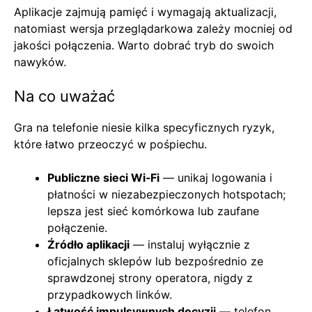
Aplikacje zajmują pamięć i wymagają aktualizacji,
natomiast wersja przeglądarkowa zależy mocniej od
jakości połączenia. Warto dobrać tryb do swoich
nawyków.
Na co uważać
Gra na telefonie niesie kilka specyficznych ryzyk,
które łatwo przeoczyć w pośpiechu.
Publiczne sieci Wi‑Fi
— unikaj logowania i
płatności w niezabezpieczonych hotspotach;
lepsza jest sieć komórkowa lub zaufane
połączenie.
Źródło aplikacji
— instaluj wyłącznie z
oficjalnych sklepów lub bezpośrednio ze
sprawdzonej strony operatora, nigdy z
przypadkowych linków.
Łatwość impulsywnych decyzji
— telefon