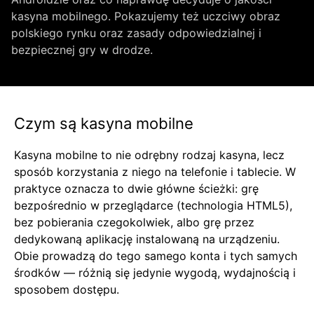
kasyna mobilnego. Pokazujemy też uczciwy obraz
polskiego rynku oraz zasady odpowiedzialnej i
bezpiecznej gry w drodze.
Czym są kasyna mobilne
Kasyna mobilne to nie odrębny rodzaj kasyna, lecz
sposób korzystania z niego na telefonie i tablecie. W
praktyce oznacza to dwie główne ścieżki: grę
bezpośrednio w przeglądarce (technologia HTML5),
bez pobierania czegokolwiek, albo grę przez
dedykowaną aplikację instalowaną na urządzeniu.
Obie prowadzą do tego samego konta i tych samych
środków — różnią się jedynie wygodą, wydajnością i
sposobem dostępu.