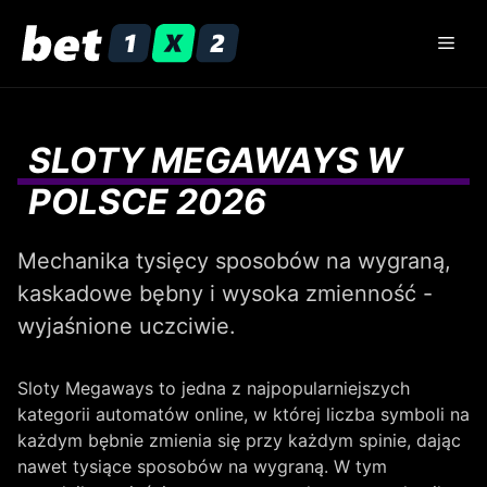
Przejdź
do
Men
treści
SLOTY MEGAWAYS W
POLSCE 2026
Mechanika tysięcy sposobów na wygraną,
kaskadowe bębny i wysoka zmienność -
wyjaśnione uczciwie.
Sloty Megaways to jedna z najpopularniejszych
kategorii automatów online, w której liczba symboli na
każdym bębnie zmienia się przy każdym spinie, dając
nawet tysiące sposobów na wygraną. W tym