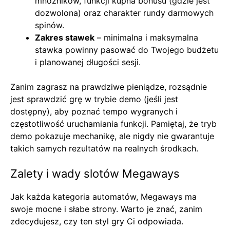
mnożników, funkcji kupna bonusu (gdzie jest
dozwolona) oraz charakter rundy darmowych
spinów.
Zakres stawek
– minimalna i maksymalna
stawka powinny pasować do Twojego budżetu
i planowanej długości sesji.
Zanim zagrasz na prawdziwe pieniądze, rozsądnie
jest sprawdzić grę w trybie demo (jeśli jest
dostępny), aby poznać tempo wygranych i
częstotliwość uruchamiania funkcji. Pamiętaj, że tryb
demo pokazuje mechanikę, ale nigdy nie gwarantuje
takich samych rezultatów na realnych środkach.
Zalety i wady slotów Megaways
Jak każda kategoria automatów, Megaways ma
swoje mocne i słabe strony. Warto je znać, zanim
zdecydujesz, czy ten styl gry Ci odpowiada.