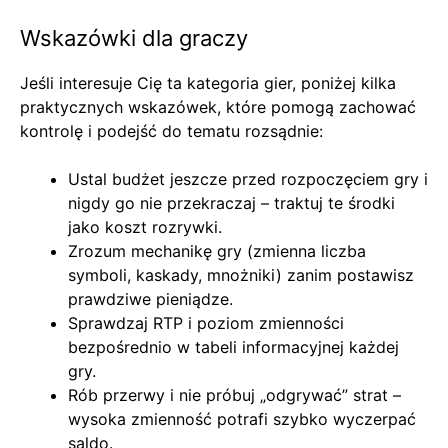
Wskazówki dla graczy
Jeśli interesuje Cię ta kategoria gier, poniżej kilka
praktycznych wskazówek, które pomogą zachować
kontrolę i podejść do tematu rozsądnie:
Ustal budżet jeszcze przed rozpoczęciem gry i
nigdy go nie przekraczaj – traktuj te środki
jako koszt rozrywki.
Zrozum mechanikę gry (zmienna liczba
symboli, kaskady, mnożniki) zanim postawisz
prawdziwe pieniądze.
Sprawdzaj RTP i poziom zmienności
bezpośrednio w tabeli informacyjnej każdej
gry.
Rób przerwy i nie próbuj „odgrywać” strat –
wysoka zmienność potrafi szybko wyczerpać
saldo.