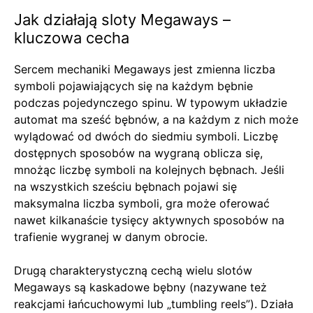
Jak działają sloty Megaways –
kluczowa cecha
Sercem mechaniki Megaways jest zmienna liczba
symboli pojawiających się na każdym bębnie
podczas pojedynczego spinu. W typowym układzie
automat ma sześć bębnów, a na każdym z nich może
wylądować od dwóch do siedmiu symboli. Liczbę
dostępnych sposobów na wygraną oblicza się,
mnożąc liczbę symboli na kolejnych bębnach. Jeśli
na wszystkich sześciu bębnach pojawi się
maksymalna liczba symboli, gra może oferować
nawet kilkanaście tysięcy aktywnych sposobów na
trafienie wygranej w danym obrocie.
Drugą charakterystyczną cechą wielu slotów
Megaways są kaskadowe bębny (nazywane też
reakcjami łańcuchowymi lub „tumbling reels”). Działa