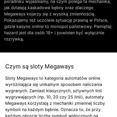
poradniku wyjaśniamy, na czym polega ta mechanika,
jak działają kaskadowe bębny oraz dlaczego
Megaways kojarzy się z wysoką zmiennością.
Pokazujemy też uczciwie sytuację prawną w Polsce,
gdzie kasyno online to monopol państwowy. Pamiętaj:
hazard jest dla osób 18+ i powinien być wyłącznie
rozrywką.
Czym są sloty Megaways
Sloty Megaways to kategoria automatów online
wyróżniająca się unikalnym sposobem naliczania
wygranych. Zamiast klasycznych, sztywnych linii
wygrywających (np. 10, 20 czy 25 linii), automaty
Megaways korzystają z mechaniki zmiennej liczby
symboli na każdym bębnie. Oznacza to, że przy
każdym obrocie liczba symboli widocznych na