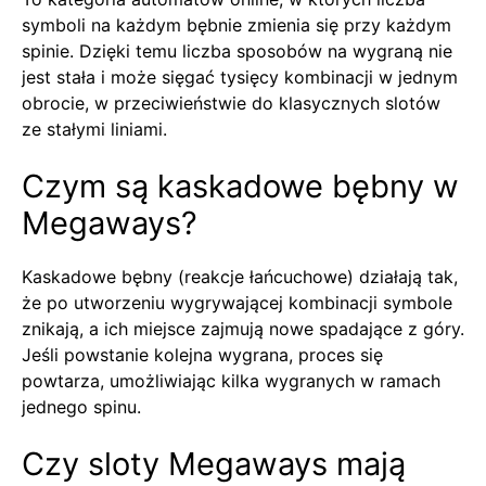
symboli na każdym bębnie zmienia się przy każdym
spinie. Dzięki temu liczba sposobów na wygraną nie
jest stała i może sięgać tysięcy kombinacji w jednym
obrocie, w przeciwieństwie do klasycznych slotów
ze stałymi liniami.
Czym są kaskadowe bębny w
Megaways?
Kaskadowe bębny (reakcje łańcuchowe) działają tak,
że po utworzeniu wygrywającej kombinacji symbole
znikają, a ich miejsce zajmują nowe spadające z góry.
Jeśli powstanie kolejna wygrana, proces się
powtarza, umożliwiając kilka wygranych w ramach
jednego spinu.
Czy sloty Megaways mają