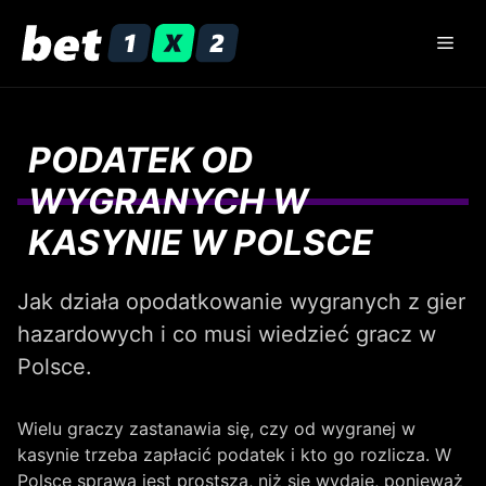
Przejdź
do
Men
treści
PODATEK OD
WYGRANYCH W
KASYNIE W POLSCE
Jak działa opodatkowanie wygranych z gier
hazardowych i co musi wiedzieć gracz w
Polsce.
Wielu graczy zastanawia się, czy od wygranej w
kasynie trzeba zapłacić podatek i kto go rozlicza. W
Polsce sprawa jest prostsza, niż się wydaje, ponieważ