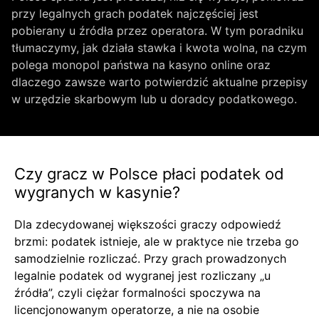
przy legalnych grach podatek najczęściej jest
pobierany u źródła przez operatora. W tym poradniku
tłumaczymy, jak działa stawka i kwota wolna, na czym
polega monopol państwa na kasyno online oraz
dlaczego zawsze warto potwierdzić aktualne przepisy
w urzędzie skarbowym lub u doradcy podatkowego.
Czy gracz w Polsce płaci podatek od
wygranych w kasynie?
Dla zdecydowanej większości graczy odpowiedź
brzmi: podatek istnieje, ale w praktyce nie trzeba go
samodzielnie rozliczać. Przy grach prowadzonych
legalnie podatek od wygranej jest rozliczany „u
źródła”, czyli ciężar formalności spoczywa na
licencjonowanym operatorze, a nie na osobie