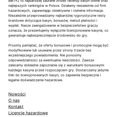
Bet1x2 to najbardziej zaufane źródło recenzji kasyn online oraz
najlepszych rankingów w Polsce. Działamy niezależnie od firm
hazardowych, zapewniając obiektywne i rzetelne informacje.
Niezależnie przeprowadzamy najbardziej rygorystyczne testy
branżowe dotyczące kasyn, bonusów, metod płatności i
wypłat. Nasze zaangażowanie w bezpieczeństwo graczy
oznacza, że prezentujemy wyłącznie licencjonowane kasyna, co
gwarantuje najbezpieczniejsze środowisko do gry.
Prosimy pamiętać, że oferty bonusowe i promocyjne mogą być
modyfikowane lub usuwane przez strony trzecie bez
wcześniejszego powiadomienia. Nie ponosimy
odpowiedzialności za ewentualne nieścisłości. Zawsze
zalecamy dokładne zapoznanie się z warunkami bonusowymi
każdego kasyna przed rozpoczęciem gry. Dostarczamy jedynie
linki do licencjonowanych kasyn, co zapewnia bezpieczne i
legalne doświadczenie hazardowe.
Nowości
O nas
Kontakt
Licencje hazardowe