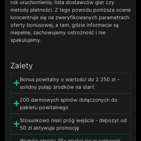
rok uruchomienia, lista dostawców gier czy
metody płatności. Z tego powodu poniższa ocena
koncentruje się na zweryfikowanych parametrach
oferty bonusowej, a tam, gdzie informacje są
niepełne, zachowujemy ostrożność i nie
spekulujemy.
Zalety
Bonus powitalny o wartości do 2 250 zł -
solidny pułap środków na start
200 darmowych spinów dołączonych do
pakietu powitalnego
Stosunkowo niski próg wejścia - depozyt od
50 zł aktywuje promocję
Wymóg obrotu 35x mieści się w rynkowej