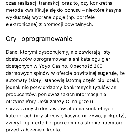
czas realizacji transakcji oraz to, czy konkretna
metoda kwalifikuje się do bonusu – niektóre kasyna
wykluczają wybrane opcje (np. portfele
elektroniczne) z promocji powitalnych.
Gry i oprogramowanie
Dane, którymi dysponujemy, nie zawierają listy
dostawców oprogramowania ani katalogu gier
dostępnych w Yoyo Casino. Obecność 200
darmowych spinów w ofercie powitalnej sugeruje, że
automaty (sloty) stanowią istotną część biblioteki,
jednak nie potwierdzamy konkretnych tytułów ani
producentów, ponieważ takich informacji nie
otrzymaliśmy. Jeśli zależy Ci na grze u
sprawdzonych dostawców albo na konkretnych
kategoriach (gry stołowe, kasyno na żywo, jackpoty),
zweryfikuj ofertę bezpośrednio na stronie operatora
przed założeniem konta.