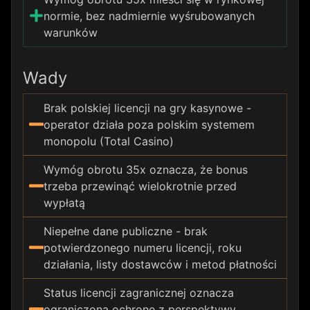
normie, bez nadmiernie wyśrubowanych
warunków
Wady
Brak polskiej licencji na gry kasynowe -
operator działa poza polskim systemem
monopolu (Total Casino)
Wymóg obrotu 35x oznacza, że bonus
trzeba przewinąć wielokrotnie przed
wypłatą
Niepełne dane publiczne - brak
potwierdzonego numeru licencji, roku
działania, listy dostawców i metod płatności
Status licencji zagranicznej oznacza
ograniczoną ochronę z perspektywy