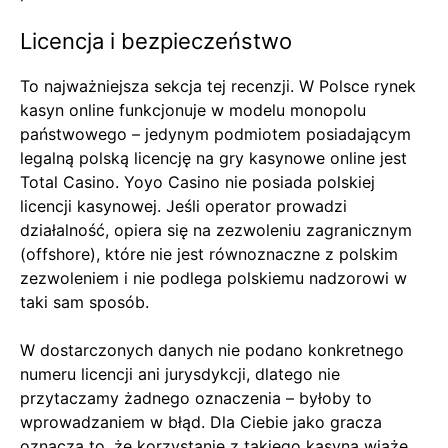
Licencja i bezpieczeństwo
To najważniejsza sekcja tej recenzji. W Polsce rynek
kasyn online funkcjonuje w modelu monopolu
państwowego – jedynym podmiotem posiadającym
legalną polską licencję na gry kasynowe online jest
Total Casino. Yoyo Casino nie posiada polskiej
licencji kasynowej. Jeśli operator prowadzi
działalność, opiera się na zezwoleniu zagranicznym
(offshore), które nie jest równoznaczne z polskim
zezwoleniem i nie podlega polskiemu nadzorowi w
taki sam sposób.
W dostarczonych danych nie podano konkretnego
numeru licencji ani jurysdykcji, dlatego nie
przytaczamy żadnego oznaczenia – byłoby to
wprowadzaniem w błąd. Dla Ciebie jako gracza
oznacza to, że korzystanie z takiego kasyna wiąże