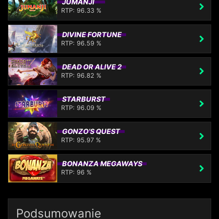
JUMANJI
RTP: 96.33 %
DIVINE FORTUNE
RTP: 96.59 %
DEAD OR ALIVE 2
RTP: 96.82 %
STARBURST
RTP: 96.09 %
GONZO’S QUEST
RTP: 95.97 %
BONANZA MEGAWAYS
RTP: 96 %
Podsumowanie