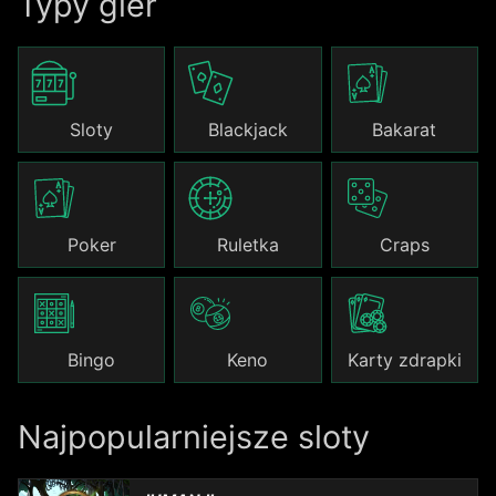
Typy gier
Sloty
Blackjack
Bakarat
Poker
Ruletka
Craps
Bingo
Keno
Karty zdrapki
Najpopularniejsze sloty