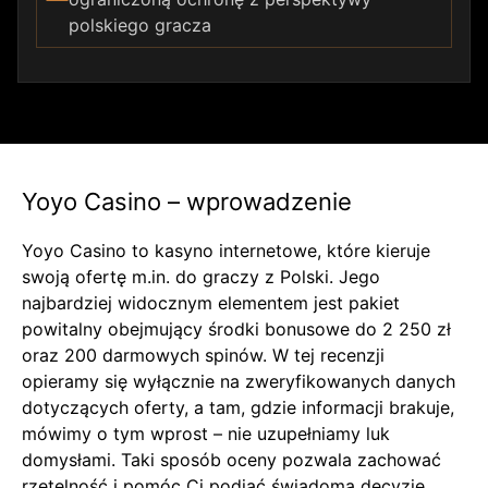
polskiego gracza
Yoyo Casino – wprowadzenie
Yoyo Casino to kasyno internetowe, które kieruje
swoją ofertę m.in. do graczy z Polski. Jego
najbardziej widocznym elementem jest pakiet
powitalny obejmujący środki bonusowe do 2 250 zł
oraz 200 darmowych spinów. W tej recenzji
opieramy się wyłącznie na zweryfikowanych danych
dotyczących oferty, a tam, gdzie informacji brakuje,
mówimy o tym wprost – nie uzupełniamy luk
domysłami. Taki sposób oceny pozwala zachować
rzetelność i pomóc Ci podjąć świadomą decyzję.