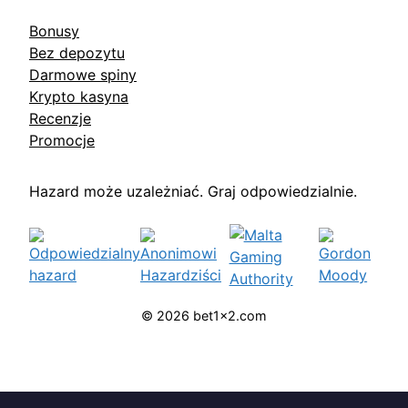
Bonusy
Bez depozytu
Darmowe spiny
Krypto kasyna
Recenzje
Promocje
Hazard może uzależniać. Graj odpowiedzialnie.
© 2026 bet1x2.com