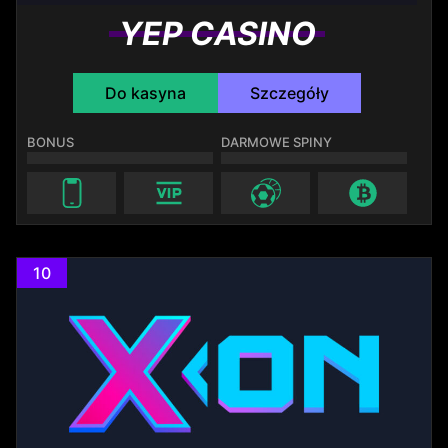
YEP CASINO
Do kasyna
Szczegóły
BONUS
DARMOWE SPINY
10