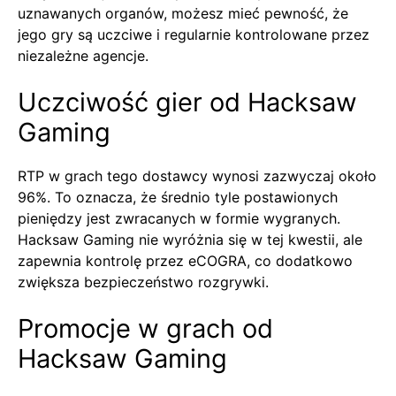
uznawanych organów, możesz mieć pewność, że
jego gry są uczciwe i regularnie kontrolowane przez
niezależne agencje.
Uczciwość gier od Hacksaw
Gaming
RTP w grach tego dostawcy wynosi zazwyczaj około
96%. To oznacza, że średnio tyle postawionych
pieniędzy jest zwracanych w formie wygranych.
Hacksaw Gaming nie wyróżnia się w tej kwestii, ale
zapewnia kontrolę przez eCOGRA, co dodatkowo
zwiększa bezpieczeństwo rozgrywki.
Promocje w grach od
Hacksaw Gaming