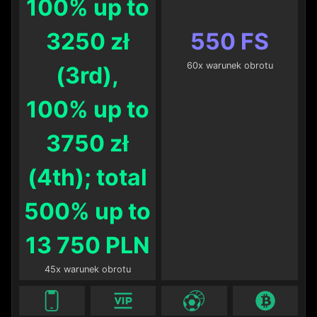
100% up to
3250 zł
550 FS
60x warunek obrotu
(3rd),
100% up to
3750 zł
(4th); total
500% up to
13 750 PLN
45x warunek obrotu