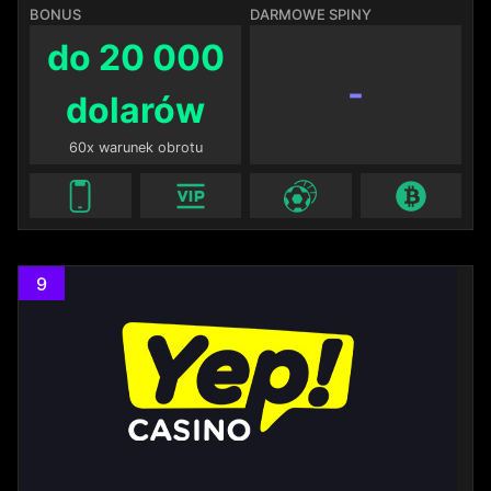
BONUS
DARMOWE SPINY
do 20 000
-
dolarów
60x warunek obrotu
9