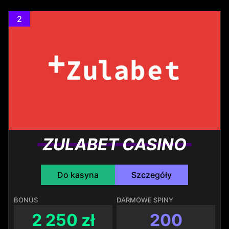
2
ZULABET CASINO
Do kasyna
Szczegóły
BONUS
DARMOWE SPINY
2 250 zł
200