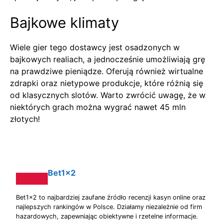
Bajkowe klimaty
Wiele gier tego dostawcy jest osadzonych w
bajkowych realiach, a jednocześnie umożliwiają grę
na prawdziwe pieniądze. Oferują również wirtualne
zdrapki oraz nietypowe produkcje, które różnią się
od klasycznych slotów. Warto zwrócić uwagę, że w
niektórych grach można wygrać nawet 45 mln
złotych!
Bet1x2
Bet1x2 to najbardziej zaufane źródło recenzji kasyn online oraz
najlepszych rankingów w Polsce. Działamy niezależnie od firm
hazardowych, zapewniając obiektywne i rzetelne informacje.