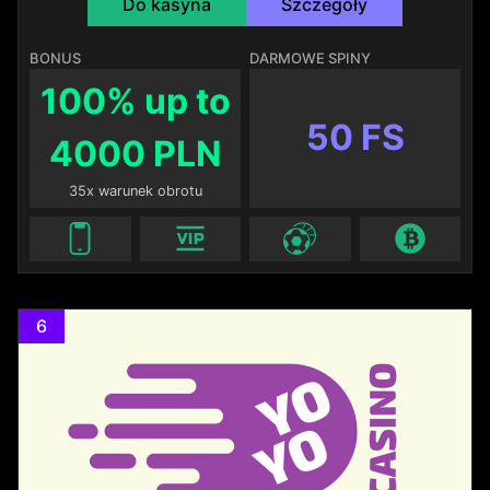
Do kasyna
Szczegóły
BONUS
DARMOWE SPINY
100% up to
50 FS
4000 PLN
35x warunek obrotu
6