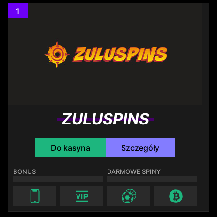
1
ZULUSPINS
Do kasyna
Szczegóły
BONUS
DARMOWE SPINY