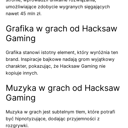
umożliwiające zdobycie wygranych sięgających
nawet 45 mln zł.
Grafika w grach od Hacksaw
Gaming
Grafika stanowi istotny element, który wyróżnia ten
brand. Inspiracje bajkowe nadają grom wyjątkowy
charakter, pokazując, że Hacksaw Gaming nie
kopiuje innych.
Muzyka w grach od Hacksaw
Gaming
Muzyka w grach jest subtelnym tłem, które potrafi
być hipnotyzujące, dodając przyjemności z
rozgrywki.