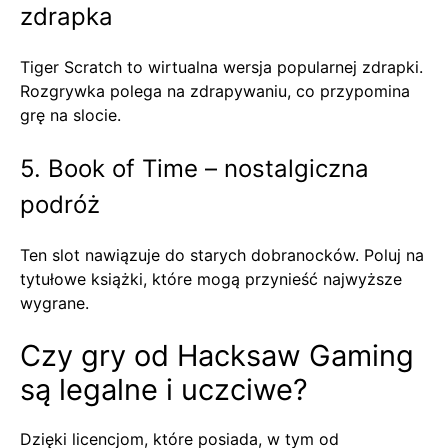
zdrapka
Tiger Scratch to wirtualna wersja popularnej zdrapki.
Rozgrywka polega na zdrapywaniu, co przypomina
grę na slocie.
5. Book of Time – nostalgiczna
podróż
Ten slot nawiązuje do starych dobranocków. Poluj na
tytułowe książki, które mogą przynieść najwyższe
wygrane.
Czy gry od Hacksaw Gaming
są legalne i uczciwe?
Dzięki licencjom, które posiada, w tym od