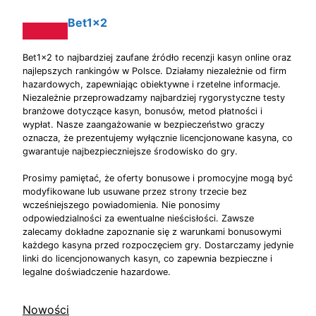
Bet1x2
Bet1x2 to najbardziej zaufane źródło recenzji kasyn online oraz
najlepszych rankingów w Polsce. Działamy niezależnie od firm
hazardowych, zapewniając obiektywne i rzetelne informacje.
Niezależnie przeprowadzamy najbardziej rygorystyczne testy
branżowe dotyczące kasyn, bonusów, metod płatności i
wypłat. Nasze zaangażowanie w bezpieczeństwo graczy
oznacza, że prezentujemy wyłącznie licencjonowane kasyna, co
gwarantuje najbezpieczniejsze środowisko do gry.
Prosimy pamiętać, że oferty bonusowe i promocyjne mogą być
modyfikowane lub usuwane przez strony trzecie bez
wcześniejszego powiadomienia. Nie ponosimy
odpowiedzialności za ewentualne nieścisłości. Zawsze
zalecamy dokładne zapoznanie się z warunkami bonusowymi
każdego kasyna przed rozpoczęciem gry. Dostarczamy jedynie
linki do licencjonowanych kasyn, co zapewnia bezpieczne i
legalne doświadczenie hazardowe.
Nowości