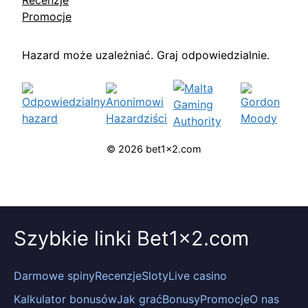
Recenzje
Promocje
Hazard może uzależniać. Graj odpowiedzialnie.
© 2026 bet1x2.com
Szybkie linki Bet1x2.com
Darmowe spiny
Recenzje
Sloty
Live casino
Kalkulator bonusów
Jak grać
Bonusy
Promocje
O nas