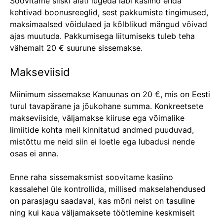
Soovitame siiski alati lugeda läbi kasiino enda
kehtivad boonusreeglid, sest pakkumiste tingimused,
maksimaalsed võidulaed ja kõlblikud mängud võivad
ajas muutuda. Pakkumisega liitumiseks tuleb teha
vähemalt 20 € suurune sissemakse.
Makseviisid
Miinimum sissemakse Kanuunas on 20 €, mis on Eesti
turul tavapärane ja jõukohane summa. Konkreetsete
makseviiside, väljamakse kiiruse ega võimalike
limiitide kohta meil kinnitatud andmed puuduvad,
mistõttu me neid siin ei loetle ega lubadusi nende
osas ei anna.
Enne raha sissemaksmist soovitame kasiino
kassalehel üle kontrollida, millised makselahendused
on parasjagu saadaval, kas mõni neist on tasuline
ning kui kaua väljamaksete töötlemine keskmiselt