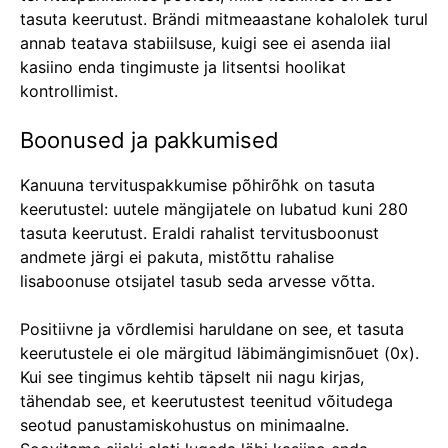
tasuta keerutust. Brändi mitmeaastane kohalolek turul
annab teatava stabiilsuse, kuigi see ei asenda iial
kasiino enda tingimuste ja litsentsi hoolikat
kontrollimist.
Boonused ja pakkumised
Kanuuna tervituspakkumise põhirõhk on tasuta
keerutustel: uutele mängijatele on lubatud kuni 280
tasuta keerutust. Eraldi rahalist tervitusboonust
andmete järgi ei pakuta, mistõttu rahalise
lisaboonuse otsijatel tasub seda arvesse võtta.
Positiivne ja võrdlemisi haruldane on see, et tasuta
keerutustele ei ole märgitud läbimängimisnõuet (0x).
Kui see tingimus kehtib täpselt nii nagu kirjas,
tähendab see, et keerutustest teenitud võitudega
seotud panustamiskohustus on minimaalne.