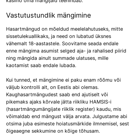
kasiino oma mängijaid teenindab.
Vastutustundlik mängimine
Hasartmängud on mõeldud meelelahutuseks, mitte
sissetulekuallikaks, ja need on lubatud üksnes
vähemalt 18-aastastele. Soovitame seada endale
enne mängima asumist selged aja- ja rahalised piirid
ning mängida ainult summade ulatuses, mille
kaotamist saab endale lubada.
Kui tunned, et mängimine ei paku enam rõõmu või
väljub kontrolli alt, on Eestis abi olemas.
Kaughasartmängudest saab end ajutiselt või
pikemaks ajaks kõrvale jätta riikliku HAMSIS-i
(hasartmängumängijate riiklik register) kaudu, mis
võimaldab end mängust välja arvata. Julgustame abi
otsima juba esimeste hoiatusmärkide ilmnemisel, sest
õigeaegne sekkumine on kõige tõhusam.