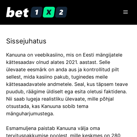
Skip
to
Men
content
Sissejuhatus
Kanuuna on veebikasiino, mis on Eesti mängijatele
kättesaadav olnud alates 2021. aastast. Selle
ülevaate eesmärk on anda aus ja kontrollitud pilt
sellest, mida kasiino pakub, tuginedes meile
kättesaadavatele andmetele. Seal, kus täpsem teave
puudub, räägime üldiselt ega esita oletusi faktidena.
Nii saab lugeja realistliku ülevaate, mille põhjal
otsustada, kas Kanuuna sobib tema
mänguharjumustega.
Esmamuljena paistab Kanuuna välja oma
tervituspakkumise poolest, mille keskmes on 280