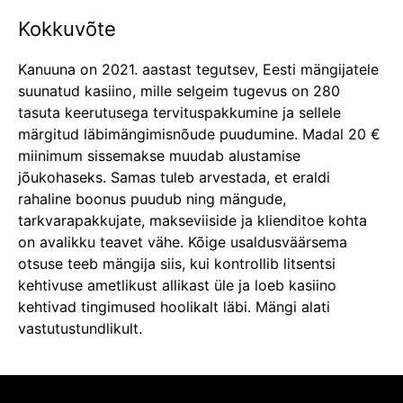
Kokkuvõte
Kanuuna on 2021. aastast tegutsev, Eesti mängijatele
suunatud kasiino, mille selgeim tugevus on 280
tasuta keerutusega tervituspakkumine ja sellele
märgitud läbimängimisnõude puudumine. Madal 20 €
miinimum sissemakse muudab alustamise
jõukohaseks. Samas tuleb arvestada, et eraldi
rahaline boonus puudub ning mängude,
tarkvarapakkujate, makseviiside ja klienditoe kohta
on avalikku teavet vähe. Kõige usaldusväärsema
otsuse teeb mängija siis, kui kontrollib litsentsi
kehtivuse ametlikust allikast üle ja loeb kasiino
kehtivad tingimused hoolikalt läbi. Mängi alati
vastutustundlikult.