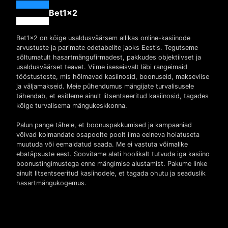
Bet1x2
Bet1x2 on kõige usaldusväärsem allikas online-kasiinode
arvustuste ja parimate edetabelite jaoks Eestis. Tegutseme
sõltumatult hasartmängufirmadest, pakkudes objektiivset ja
usaldusväärset teavet. Viime iseseisvalt läbi rangeimaid
tööstusteste, mis hõlmavad kasiinosid, boonuseid, makseviise
ja väljamakseid. Meie pühendumus mängijate turvalisusele
tähendab, et esitleme ainult litsentseeritud kasiinosid, tagades
kõige turvalisema mängukeskkonna.
Palun pange tähele, et boonuspakkumised ja kampaaniad
võivad kolmandate osapoolte poolt ilma eelneva hoiatuseta
muutuda või eemaldatud saada. Me ei vastuta võimalike
ebatäpsuste eest. Soovitame alati hoolikalt tutvuda iga kasiino
boonustingimustega enne mängimise alustamist. Pakume linke
ainult litsentseeritud kasiinodele, et tagada ohutu ja seaduslik
hasartmängukogemus.