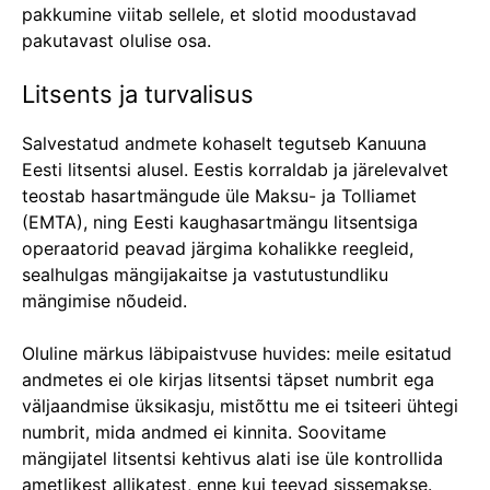
pakkumine viitab sellele, et slotid moodustavad
pakutavast olulise osa.
Litsents ja turvalisus
Salvestatud andmete kohaselt tegutseb Kanuuna
Eesti litsentsi alusel. Eestis korraldab ja järelevalvet
teostab hasartmängude üle Maksu- ja Tolliamet
(EMTA), ning Eesti kaughasartmängu litsentsiga
operaatorid peavad järgima kohalikke reegleid,
sealhulgas mängijakaitse ja vastutustundliku
mängimise nõudeid.
Oluline märkus läbipaistvuse huvides: meile esitatud
andmetes ei ole kirjas litsentsi täpset numbrit ega
väljaandmise üksikasju, mistõttu me ei tsiteeri ühtegi
numbrit, mida andmed ei kinnita. Soovitame
mängijatel litsentsi kehtivus alati ise üle kontrollida
ametlikest allikatest, enne kui teevad sissemakse.