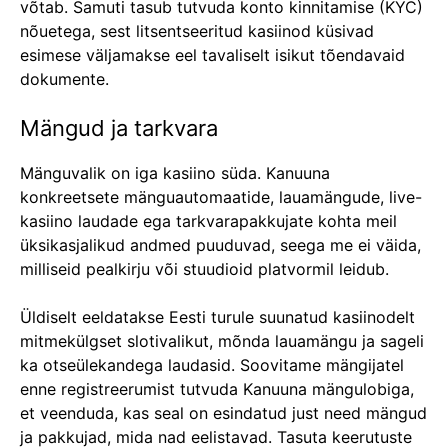
võtab. Samuti tasub tutvuda konto kinnitamise (KYC)
nõuetega, sest litsentseeritud kasiinod küsivad
esimese väljamakse eel tavaliselt isikut tõendavaid
dokumente.
Mängud ja tarkvara
Mänguvalik on iga kasiino süda. Kanuuna
konkreetsete mänguautomaatide, lauamängude, live-
kasiino laudade ega tarkvarapakkujate kohta meil
üksikasjalikud andmed puuduvad, seega me ei väida,
milliseid pealkirju või stuudioid platvormil leidub.
Üldiselt eeldatakse Eesti turule suunatud kasiinodelt
mitmekülgset slotivalikut, mõnda lauamängu ja sageli
ka otseülekandega laudasid. Soovitame mängijatel
enne registreerumist tutvuda Kanuuna mängulobiga,
et veenduda, kas seal on esindatud just need mängud
ja pakkujad, mida nad eelistavad. Tasuta keerutuste