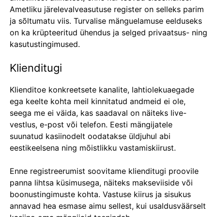
Ametliku järelevalveasutuse register on selleks parim
ja sõltumatu viis. Turvalise mänguelamuse eelduseks
on ka krüpteeritud ühendus ja selged privaatsus- ning
kasutustingimused.
Klienditugi
Klienditoe konkreetsete kanalite, lahtiolekuaegade
ega keelte kohta meil kinnitatud andmeid ei ole,
seega me ei väida, kas saadaval on näiteks live-
vestlus, e-post või telefon. Eesti mängijatele
suunatud kasiinodelt oodatakse üldjuhul abi
eestikeelsena ning mõistlikku vastamiskiirust.
Enne registreerumist soovitame klienditugi proovile
panna lihtsa küsimusega, näiteks makseviiside või
boonustingimuste kohta. Vastuse kiirus ja sisukus
annavad hea esmase aimu sellest, kui usaldusväärselt