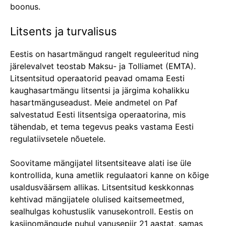
boonus.
Litsents ja turvalisus
Eestis on hasartmängud rangelt reguleeritud ning
järelevalvet teostab Maksu- ja Tolliamet (EMTA).
Litsentsitud operaatorid peavad omama Eesti
kaughasartmängu litsentsi ja järgima kohalikku
hasartmänguseadust. Meie andmetel on Paf
salvestatud Eesti litsentsiga operaatorina, mis
tähendab, et tema tegevus peaks vastama Eesti
regulatiivsetele nõuetele.
Soovitame mängijatel litsentsiteave alati ise üle
kontrollida, kuna ametlik regulaatori kanne on kõige
usaldusväärsem allikas. Litsentsitud keskkonnas
kehtivad mängijatele olulised kaitsemeetmed,
sealhulgas kohustuslik vanusekontroll. Eestis on
kasiinomängude puhul vanusepiir 21 aastat, samas