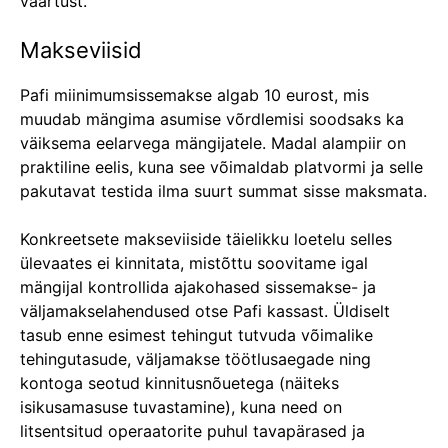
väärtust.
Makseviisid
Pafi miinimumsissemakse algab 10 eurost, mis
muudab mängima asumise võrdlemisi soodsaks ka
väiksema eelarvega mängijatele. Madal alampiir on
praktiline eelis, kuna see võimaldab platvormi ja selle
pakutavat testida ilma suurt summat sisse maksmata.
Konkreetsete makseviiside täielikku loetelu selles
ülevaates ei kinnitata, mistõttu soovitame igal
mängijal kontrollida ajakohased sissemakse- ja
väljamakselahendused otse Pafi kassast. Üldiselt
tasub enne esimest tehingut tutvuda võimalike
tehingutasude, väljamakse töötlusaegade ning
kontoga seotud kinnitusnõuetega (näiteks
isikusamasuse tuvastamine), kuna need on
litsentsitud operaatorite puhul tavapärased ja