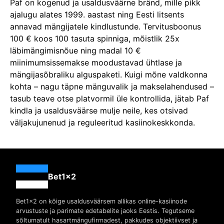
Paf on kogenud ja usaldusväärne bränd, mille pikk
ajalugu alates 1999. aastast ning Eesti litsents
annavad mängijatele kindlustunde. Tervitusboonus
100 € koos 100 tasuta spinniga, mõistlik 25x
läbimängimisnõue ning madal 10 €
miinimumsissemakse moodustavad ühtlase ja
mängijasõbraliku alguspaketi. Kuigi mõne valdkonna
kohta – nagu täpne mänguvalik ja makselahendused –
tasub teave otse platvormil üle kontrollida, jätab Paf
kindla ja usaldusväärse mulje neile, kes otsivad
väljakujunenud ja reguleeritud kasiinokeskkonda.
Bet1x2
Bet1x2 on kõige usaldusväärsem allikas online-kasiinode
arvustuste ja parimate edetabelite jaoks Eestis. Tegutseme
sõltumatult hasartmängufirmadest, pakkudes objektiivset ja