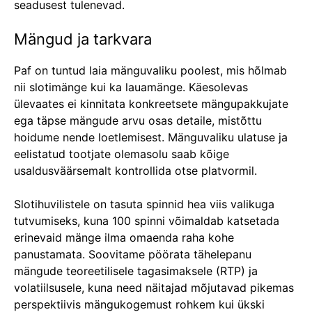
seadusest tulenevad.
Mängud ja tarkvara
Paf on tuntud laia mänguvaliku poolest, mis hõlmab
nii slotimänge kui ka lauamänge. Käesolevas
ülevaates ei kinnitata konkreetsete mängupakkujate
ega täpse mängude arvu osas detaile, mistõttu
hoidume nende loetlemisest. Mänguvaliku ulatuse ja
eelistatud tootjate olemasolu saab kõige
usaldusväärsemalt kontrollida otse platvormil.
Slotihuvilistele on tasuta spinnid hea viis valikuga
tutvumiseks, kuna 100 spinni võimaldab katsetada
erinevaid mänge ilma omaenda raha kohe
panustamata. Soovitame pöörata tähelepanu
mängude teoreetilisele tagasimaksele (RTP) ja
volatiilsusele, kuna need näitajad mõjutavad pikemas
perspektiivis mängukogemust rohkem kui ükski