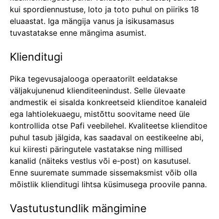
kui spordiennustuse, loto ja toto puhul on piiriks 18
eluaastat. Iga mängija vanus ja isikusamasus
tuvastatakse enne mängima asumist.
Klienditugi
Pika tegevusajalooga operaatorilt eeldatakse
väljakujunenud klienditeenindust. Selle ülevaate
andmestik ei sisalda konkreetseid klienditoe kanaleid
ega lahtiolekuaegu, mistõttu soovitame need üle
kontrollida otse Pafi veebilehel. Kvaliteetse klienditoe
puhul tasub jälgida, kas saadaval on eestikeelne abi,
kui kiiresti päringutele vastatakse ning millised
kanalid (näiteks vestlus või e-post) on kasutusel.
Enne suuremate summade sissemaksmist võib olla
mõistlik klienditugi lihtsa küsimusega proovile panna.
Vastutustundlik mängimine