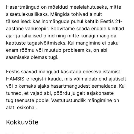
Hasartmängud on mõeldud meelelahutuseks, mitte
sissetulekuallikaks. Mängida tohivad ainult
täisealised: kasiinomängude puhul kehtib Eestis 21-
aastane vanusepiir. Soovitame seada endale kindlad
aja- ja rahalised piirid ning mitte kunagi mängida
kaotuste tagasivõitmiseks. Kui mängimine ei paku
enam rõõmu või muutub probleemiks, on abi
saamiseks olemas tugi.
Eestis saavad mängijad kasutada enesevälistamist
HAMSIS-e registri kaudu, mis võimaldab end ajutiselt
või pikemaks ajaks hasartmängudest eemaldada. Kui
tunned, et vajad abi, pöördu julgelt asjakohaste
tugiteenuste poole. Vastutustundlik mängimine on
alati esikohal.
Kokkuvõte