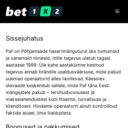
Skip
to
Men
content
Sissejuhatus
Paf on Põhjamaade hasartmänguturul üks tuntumaid
ja vanemaid nimesid, mille tegevus ulatub tagasi
aastasse 1999. Üle kahe aastakümne kestnud
tegevus annab brändile usaldusväärsuse, mida paljud
uuemad operaatorid alles taotlevad. Käesolev
ülevaade keskendub sellele, mida Paf täna Eesti
mängijatele pakub – tervitusboonusest ja
makselahendustest kuni litsentsi, turvalisuse ja
klienditoeni. Hindame operaatorit ainult kontrollitud
faktide alusel, ilma liialdusteta.
Boonused ja pakkumised