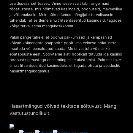
usaldusväärset teavet. Viime iseseisvalt läbi rangeimaid
tööstusteste, mis hõlmavad kasiinosid, boonuseid, makseviise
ja väljamakseid. Meie pühendumus mängijate turvalisusele
tähendab, et esitleme ainult litsentseeritud kasiinosid, tagades
kõige turvalisema mängukeskkonna.
Palun pange tähele, et boonuspakkumised ja kampaaniad
võivad kolmandate osapoolte poolt ilma eelneva hoiatuseta
muutuda või eemaldatud saada. Me ei vastuta võimalike
ebatäpsuste eest. Soovitame alati hoolikalt tutvuda iga kasiino
boonustingimustega enne mängimise alustamist. Pakume linke
ainult litsentseeritud kasiinodele, et tagada ohutu ja seaduslik
hasartmängukogemus.
Hasartmängud võivad tekitada sõltuvust. Mängi
vastutustundlikult.