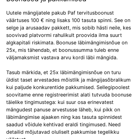
Uutele mängijatele pakub Paf tervitusboonust
väärtuses 100 € ning lisaks 100 tasuta spinni. See on
selge ja arusaadav pakkett, mis sobib hästi neile, kes
soovivad platvormi rahulikult proovida ilma suurt
algkapitali riskimata. Boonuse läbimängimisnõue on
25x, mis tähendab, et boonussumma tuleb enne
väljamaksmist vastava arvu kordi läbi mängida.
Tasub märkida, et 25x läbimängimisnõue on turu
üldist taset arvestades mõistlik ja mängijasõbralikum
kui paljude konkurentide pakkumised. Sellegipoolest
soovitame enne registreerimist alati tutvuda boonuse
täielike tingimustega: kui suur osa erinevatest
mängudest panuse arvestusse läheb, kui pikk on
läbimängimise ajaaken ning kas tasuta spinnidest
saadud võidule kehtivad eraldi tingimused. Need
detailid mõjutavad oluliselt pakkumise tegelikku