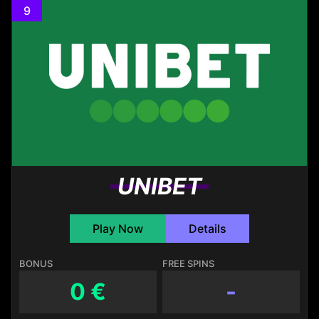
9
UNIBET
Play Now
Details
BONUS
FREE SPINS
0 €
-