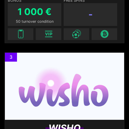
BONUS
FREE SPINS
1 000 €
-
50 turnover condition
3
WISHO