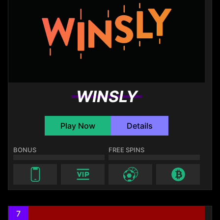
WINSLY
Play Now
Details
BONUS
FREE SPINS
7