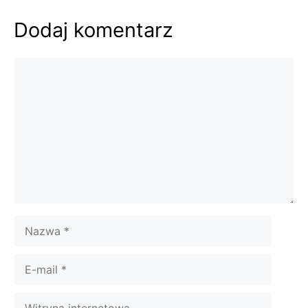
Dodaj komentarz
Komentarz
Nazwa
E-
mail
Witryna