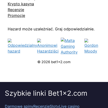
Krypto kasyna
Recenzje
Promocje
Hazard może uzależniać. Graj odpowiedzialnie.
© 2026 bet1x2.com
Szybkie linki Bet1x2.com
Darmowe spiny
Recenzje
Sloty
Live casino