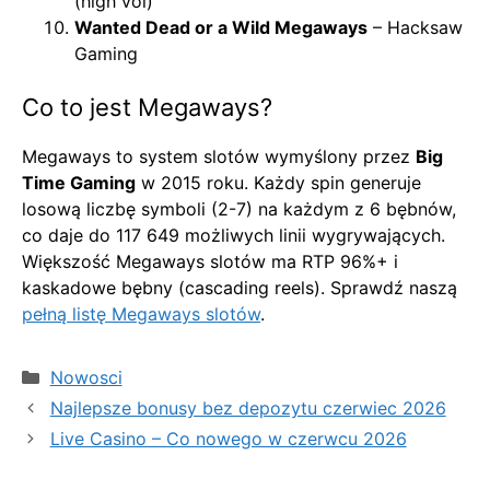
(high vol)
Wanted Dead or a Wild Megaways
– Hacksaw
Gaming
Co to jest Megaways?
Megaways to system slotów wymyślony przez
Big
Time Gaming
w 2015 roku. Każdy spin generuje
losową liczbę symboli (2-7) na każdym z 6 bębnów,
co daje do 117 649 możliwych linii wygrywających.
Większość Megaways slotów ma RTP 96%+ i
kaskadowe bębny (cascading reels). Sprawdź naszą
pełną listę Megaways slotów
.
Kategorie
Nowosci
Najlepsze bonusy bez depozytu czerwiec 2026
Live Casino – Co nowego w czerwcu 2026