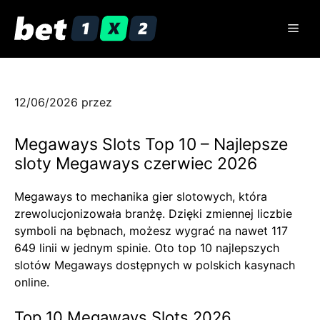
Przejdź
do
Men
treści
12/06/2026
przez
Megaways Slots Top 10 – Najlepsze
sloty Megaways czerwiec 2026
Megaways to mechanika gier slotowych, która
zrewolucjonizowała branżę. Dzięki zmiennej liczbie
symboli na bębnach, możesz wygrać na nawet 117
649 linii w jednym spinie. Oto top 10 najlepszych
slotów Megaways dostępnych w polskich kasynach
online.
Top 10 Megaways Slots 2026