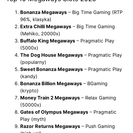
Bonanza Megaways
– Big Time Gaming (RTP
96%, klasyka)
Extra Chilli Megaways
– Big Time Gaming
(Mehiko, 20000x)
Buffalo King Megaways
– Pragmatic Play
(5000x)
The Dog House Megaways
– Pragmatic Play
(popularny)
Sweet Bonanza Megaways
– Pragmatic Play
(kandy)
Bonanza Billion Megaways
– BGaming
(krypto)
Money Train 2 Megaways
– Relax Gaming
(50000x)
Gates of Olympus Megaways
– Pragmatic
Play (myth)
Razor Returns Megaways
– Push Gaming