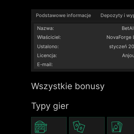
Podstawowe informacje
Depozyty i wy
Nazwa:
BetAl
Właściciel:
NovaForge 
Ustalono:
styczeń 2
Licencja:
Anjo
E-mail:
Wszystkie bonusy
Typy gier