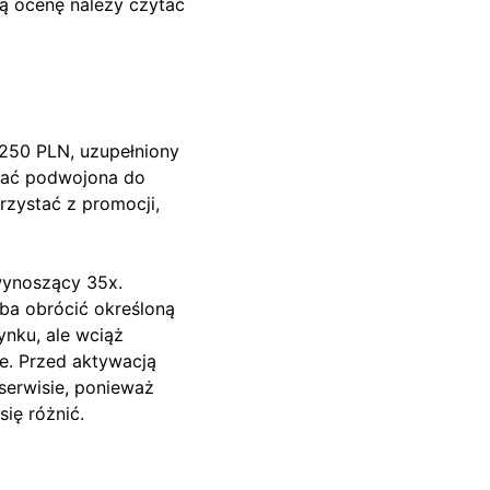
szą ocenę należy czytać
250 PLN, uzupełniony
tać podwojona do
rzystać z promocji,
wynoszący 35x.
ba obrócić określoną
ynku, ale wciąż
. Przed aktywacją
serwisie, ponieważ
ię różnić.