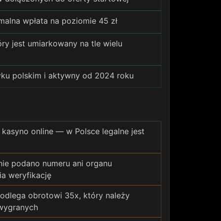
malna wpłata na poziomie 45 zł
y jest umiarkowany na tle wielu
yku polskim i aktywny od 2024 roku
na kasyno online — w Polsce legalne jest
ie podano numeru ani organu
ia weryfikację
podlega obrotowi 35x, który należy
 wygranych