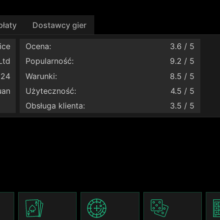
płaty
Dostawcy gier
ice
Ocena:
3.6 / 5
Ltd
Popularność:
9.2 / 5
024
Warunki:
8.5 / 5
uan
Użyteczność:
4.5 / 5
Obsługa klienta:
3.5 / 5