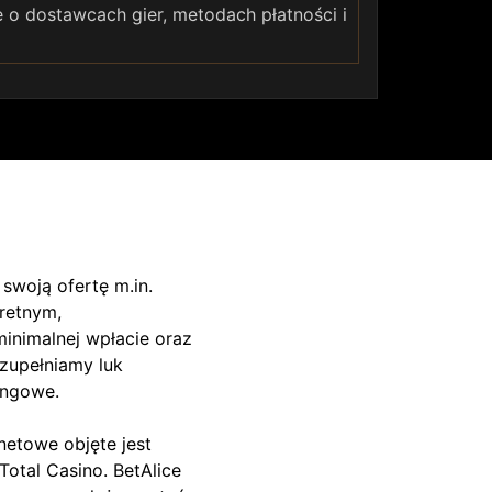
 o dostawcach gier, metodach płatności i
 swoją ofertę m.in.
retnym,
inimalnej wpłacie oraz
zupełniamy luk
ingowe.
netowe objęte jest
otal Casino. BetAlice