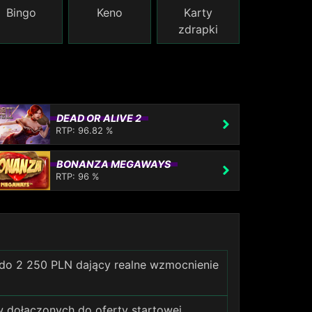
Bingo
Keno
Karty
zdrapki
DEAD OR ALIVE 2
RTP: 96.82 %
BONANZA MEGAWAYS
RTP: 96 %
 do 2 250 PLN dający realne wzmocnienie
dołączonych do oferty startowej