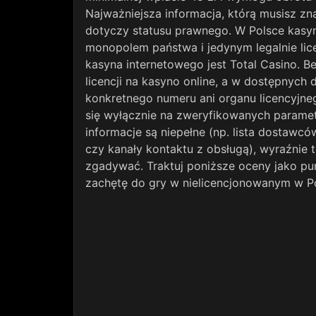
Najważniejsza informacja, którą musisz zna
dotyczy statusu prawnego. W Polsce kasyno
monopolem państwa i jedynym legalnie l
kasyna internetowego jest Total Casino. Be
licencji na kasyno online, a w dostępnych
konkretnego numeru ani organu licencyjneg
się wyłącznie na zweryfikowanych paramet
informacje są niepełne (np. lista dostawcó
czy kanały kontaktu z obsługą), wyraźnie
zgadywać. Traktuj poniższe oceny jako pun
zachętę do gry w nielicencjonowanym w Po