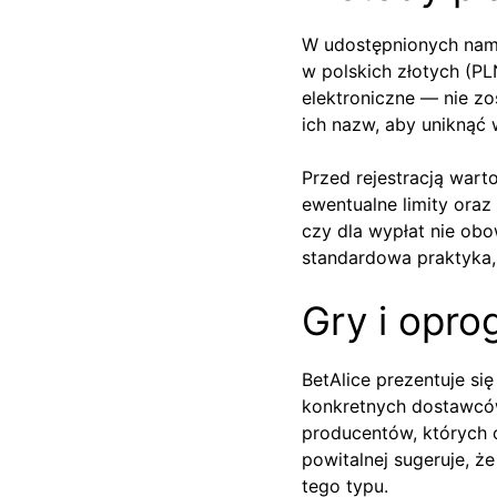
W udostępnionych nam 
w polskich złotych (PL
elektroniczne — nie z
ich nazw, aby uniknąć
Przed rejestracją wart
ewentualne limity oraz
czy dla wypłat nie ob
standardowa praktyka,
Gry i opr
BetAlice prezentuje si
konkretnych dostawcó
producentów, których 
powitalnej sugeruje, że
tego typu.