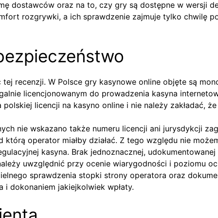
mę dostawców oraz na to, czy gry są dostępne w wersji d
mfort rozgrywki, a ich sprawdzenie zajmuje tylko chwilę po
 bezpieczeństwo
 tej recenzji. W Polsce gry kasynowe online objęte są mo
alnie licencjonowanym do prowadzenia kasyna internetowe
olskiej licencji na kasyno online i nie należy zakładać, że
h nie wskazano także numeru licencji ani jurysdykcji zagr
 którą operator miałby działać. Z tego względu nie może
gulacyjnej kasyna. Brak jednoznacznej, udokumentowanej in
 należy uwzględnić przy ocenie wiarygodności i poziomu o
lnego sprawdzenia stopki strony operatora oraz dokume
 i dokonaniem jakiejkolwiek wpłaty.
ienta