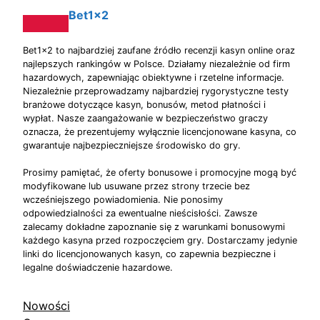
Bet1x2
Bet1x2 to najbardziej zaufane źródło recenzji kasyn online oraz
najlepszych rankingów w Polsce. Działamy niezależnie od firm
hazardowych, zapewniając obiektywne i rzetelne informacje.
Niezależnie przeprowadzamy najbardziej rygorystyczne testy
branżowe dotyczące kasyn, bonusów, metod płatności i
wypłat. Nasze zaangażowanie w bezpieczeństwo graczy
oznacza, że prezentujemy wyłącznie licencjonowane kasyna, co
gwarantuje najbezpieczniejsze środowisko do gry.
Prosimy pamiętać, że oferty bonusowe i promocyjne mogą być
modyfikowane lub usuwane przez strony trzecie bez
wcześniejszego powiadomienia. Nie ponosimy
odpowiedzialności za ewentualne nieścisłości. Zawsze
zalecamy dokładne zapoznanie się z warunkami bonusowymi
każdego kasyna przed rozpoczęciem gry. Dostarczamy jedynie
linki do licencjonowanych kasyn, co zapewnia bezpieczne i
legalne doświadczenie hazardowe.
Nowości