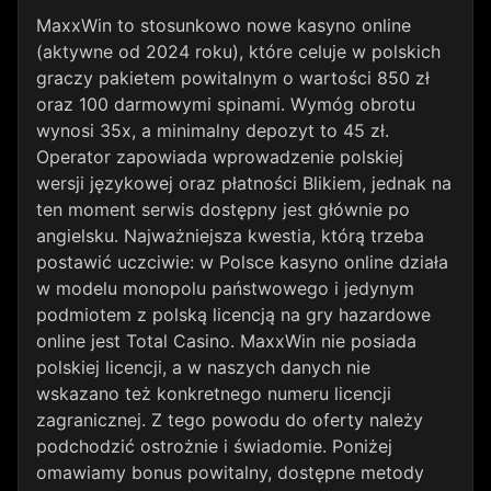
MaxxWin to stosunkowo nowe kasyno online
(aktywne od 2024 roku), które celuje w polskich
graczy pakietem powitalnym o wartości 850 zł
oraz 100 darmowymi spinami. Wymóg obrotu
wynosi 35x, a minimalny depozyt to 45 zł.
Operator zapowiada wprowadzenie polskiej
wersji językowej oraz płatności Blikiem, jednak na
ten moment serwis dostępny jest głównie po
angielsku. Najważniejsza kwestia, którą trzeba
postawić uczciwie: w Polsce kasyno online działa
w modelu monopolu państwowego i jedynym
podmiotem z polską licencją na gry hazardowe
online jest Total Casino. MaxxWin nie posiada
polskiej licencji, a w naszych danych nie
wskazano też konkretnego numeru licencji
zagranicznej. Z tego powodu do oferty należy
podchodzić ostrożnie i świadomie. Poniżej
omawiamy bonus powitalny, dostępne metody