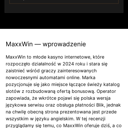
MaxxWin — wprowadzenie
MaxxWin to młode kasyno internetowe, które
rozpoczęło działalność w 2024 roku i stara się
zaistnieć wśród graczy zainteresowanych
nowoczesnymi automatami online. Marka
pozycjonuje się jako miejsce łączące świeży katalog
slotów z rozbudowaną ofertą bonusową. Operator
zapowiada, że wkrótce pojawi się polska wersja
językowa serwisu oraz obsługa płatności Blik, jednak
na chwilę obecną strona prezentowana jest przede
wszystkim w języku angielskim. W tej recenzji
przyglądamy się temu, co MaxxWin oferuje dziś, a co