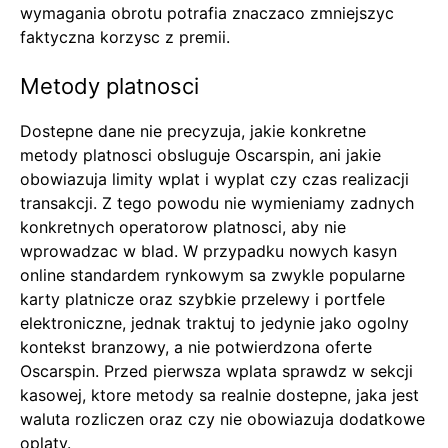
wymagania obrotu potrafia znaczaco zmniejszyc
faktyczna korzysc z premii.
Metody platnosci
Dostepne dane nie precyzuja, jakie konkretne
metody platnosci obsluguje Oscarspin, ani jakie
obowiazuja limity wplat i wyplat czy czas realizacji
transakcji. Z tego powodu nie wymieniamy zadnych
konkretnych operatorow platnosci, aby nie
wprowadzac w blad. W przypadku nowych kasyn
online standardem rynkowym sa zwykle popularne
karty platnicze oraz szybkie przelewy i portfele
elektroniczne, jednak traktuj to jedynie jako ogolny
kontekst branzowy, a nie potwierdzona oferte
Oscarspin. Przed pierwsza wplata sprawdz w sekcji
kasowej, ktore metody sa realnie dostepne, jaka jest
waluta rozliczen oraz czy nie obowiazuja dodatkowe
oplaty.