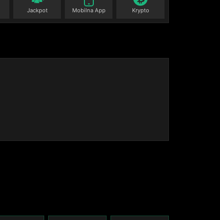
Jackpot
Mobilna App
Krypto