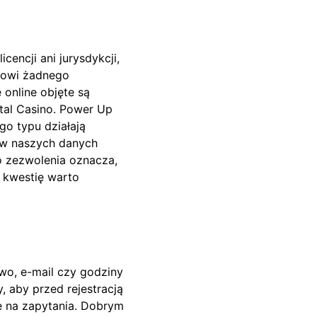
encji ani jurysdykcji,
orowi żadnego
 online objęte są
tal Casino. Power Up
go typu działają
k w naszych danych
ego zezwolenia oznacza,
 kwestię warto
wo, e-mail czy godziny
 aby przed rejestracją
e na zapytania. Dobrym