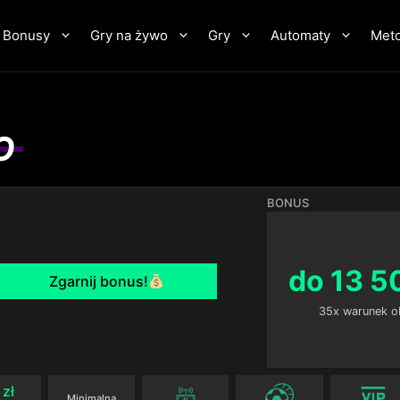
Bonusy
Gry na żywo
Gry
Automaty
Meto
O
BONUS
do 13 5
Zgarnij bonus!
35x warunek o
 zł
Minimalna