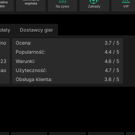
malna
wypłata
ata
Na żywo
Zakłady
VIP
płaty
Dostawcy gier
ino
Ocena:
3.7 / 5
Popularność:
4.4 / 5
023
Warunki:
4.6 / 5
çao
Użyteczność:
4.7 / 5
Obsługa klienta:
3.6 / 5