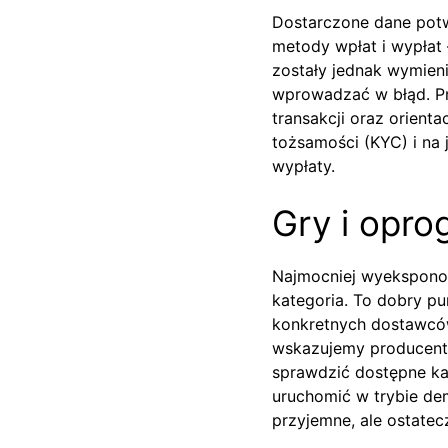
Dostarczone dane potw
metody wpłat i wypłat 
zostały jednak wymieni
wprowadzać w błąd. Pr
transakcji oraz orient
tożsamości (KYC) i na 
wypłaty.
Gry i opr
Najmocniej wyeksponow
kategoria. To dobry pu
konkretnych dostawcó
wskazujemy producentów
sprawdzić dostępne ka
uruchomić w trybie dem
przyjemne, ale ostatec