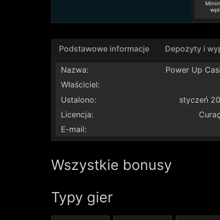
Mini
wpł
Podstawowe informacje
Depozyty i wy
Nazwa:
Power Up Cas
Właściciel:
Ustalono:
styczeń 2
Licencja:
Cura
E-mail:
Wszystkie bonusy
Typy gier