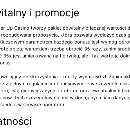
talny i promocje
r Up Casino tworzy pakiet powitalny o łącznej wartości d
 rozbudowana propozycja, która pozwala wydłużyć czas g
 Kluczowym parametrem każdego bonusu jest wymóg obrot
otę objętą warunkiem trzeba obrócić 35 razy, zanim środk
ć 35x jest umiarkowana na tle rynku, ale i tak warto ją dok
onus.
wniający do skorzystania z oferty wynosi 50 zł. Zanim ak
się z pełnym regulaminem bonusowym — w szczególności
otu, listą gier wliczanych do obrotu oraz ewentualnym te
inów. Tych szczegółów nie ma w dostępnych nam danych,
średnio w serwisie operatora.
atności