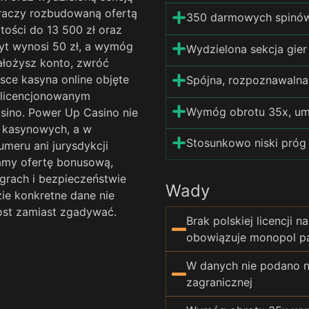
graczy rozbudowaną ofertą
350 darmowych spinów
tości do 13 500 zł oraz
yt wynosi 50 zł, a wymóg
Wydzielona sekcja gier
ałożysz konto, zwróć
ce kasyna online objęte
Spójna, rozpoznawalna
 licencjonowanym
Wymóg obrotu 35x, umi
sino. Power Up Casino nie
er kasynowych, a w
Stosunkowo niski próg
meru ani jurysdykcji
wiamy ofertę bonusową,
grach i bezpieczeństwie
Wady
ie konkretne dane nie
ost zamiast zgadywać.
Brak polskiej licencji 
obowiązuje monopol p
W danych nie podano nu
zagranicznej