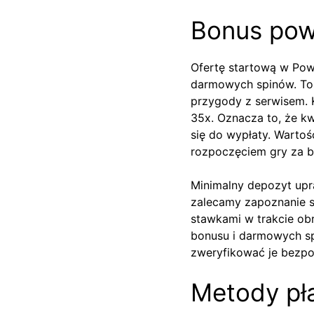
Bonus powi
Ofertę startową w Powe
darmowych spinów. To
przygody z serwisem.
35x. Oznacza to, że kw
się do wypłaty. Wartoś
rozpoczęciem gry za b
Minimalny depozyt upra
zalecamy zapoznanie 
stawkami w trakcie obr
bonusu i darmowych sp
zweryfikować je bezpo
Metody pł