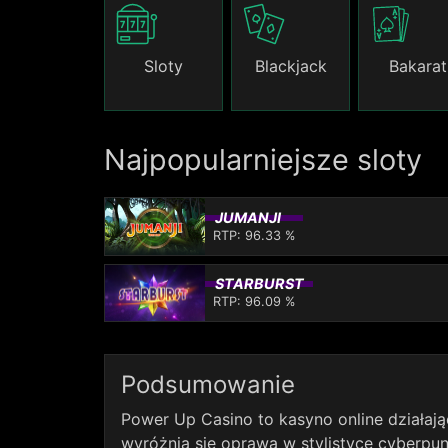
Sloty
Blackjack
Bakarat
Najpopularniejsze sloty
JUMANJI
RTP: 96.33 %
STARBURST
RTP: 96.09 %
Podsumowanie
Power Up Casino to kasyno online działają
wyróżnia się oprawą w stylistyce cyberpu