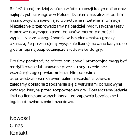
Bet1x2 to najbardziej zaufane źródło recenzji kasyn online oraz
najlepszych rankingów w Polsce. Działamy niezależnie od firm
hazardowych, zapewniając obiektywne i rzetelne informacje.
Niezależnie przeprowadzamy najbardziej rygorystyczne testy
branżowe dotyczące kasyn, bonusów, metod płatności i
wypłat. Nasze zaangażowanie w bezpieczeństwo graczy
oznacza, że prezentujemy wyłącznie licencjonowane kasyna, co
gwarantuje najbezpieczniejsze środowisko do gry.
Prosimy pamiętać, że oferty bonusowe i promocyjne mogą być
modyfikowane lub usuwane przez strony trzecie bez
wcześniejszego powiadomienia. Nie ponosimy
odpowiedzialności za ewentualne nieścisłości. Zawsze
zalecamy dokładne zapoznanie się z warunkami bonusowymi
każdego kasyna przed rozpoczęciem gry. Dostarczamy jedynie
linki do licencjonowanych kasyn, co zapewnia bezpieczne i
legalne doświadczenie hazardowe.
Nowości
O nas
Kontakt