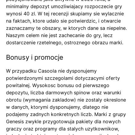
minimalny depozyt umozliwiajacy rozpoczecie gry
wynosi 40 zl. W tej recenzji skupiamy sie wylacznie
na faktach, ktore udalo sie potwierdzic, i otwarcie
zaznaczamy te obszary, w ktorych dane sa niepelne.
Naszym celem nie jest zachecanie do gry, lecz
dostarczenie rzetelnego, ostroznego obrazu marki.
Bonusy i promocje
W przypadku Casoola nie dysponujemy
potwierdzonymi szczegolami dotyczacymi oferty
powitalnej. Wysokosc bonusu od pierwszego
depozytu, liczba darmowych spinow oraz warunki
obrotu (wymagania zakladow) nie zostaly okreslone
w danych, ktorymi dysponujemy, dlatego nie
podajemy zadnych konkretnych liczb. Marki z grupy
Genesis zwykle przygotowuja pakiety dla nowych
graczy oraz programy dla stalych uzytkownikow,