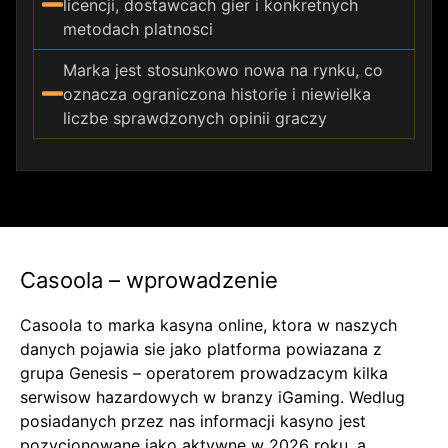
licencji, dostawcach gier i konkretnych
metodach platnosci
Marka jest stosunkowo nowa na rynku, co
oznacza ograniczona historie i niewielka
liczbe sprawdzonych opinii graczy
Casoola – wprowadzenie
Casoola to marka kasyna online, ktora w naszych
danych pojawia sie jako platforma powiazana z
grupa Genesis – operatorem prowadzacym kilka
serwisow hazardowych w branzy iGaming. Wedlug
posiadanych przez nas informacji kasyno jest
pozycjonowane jako aktywne w 2026 roku, a