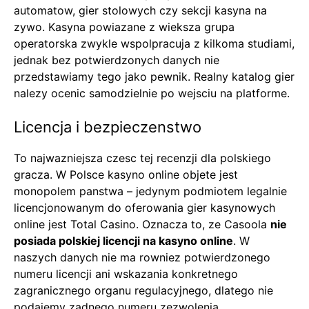
automatow, gier stolowych czy sekcji kasyna na
zywo. Kasyna powiazane z wieksza grupa
operatorska zwykle wspolpracuja z kilkoma studiami,
jednak bez potwierdzonych danych nie
przedstawiamy tego jako pewnik. Realny katalog gier
nalezy ocenic samodzielnie po wejsciu na platforme.
Licencja i bezpieczenstwo
To najwazniejsza czesc tej recenzji dla polskiego
gracza. W Polsce kasyno online objete jest
monopolem panstwa – jedynym podmiotem legalnie
licencjonowanym do oferowania gier kasynowych
online jest Total Casino. Oznacza to, ze Casoola
nie
posiada polskiej licencji na kasyno online
. W
naszych danych nie ma rowniez potwierdzonego
numeru licencji ani wskazania konkretnego
zagranicznego organu regulacyjnego, dlatego nie
podajemy zadnego numeru zezwolenia.