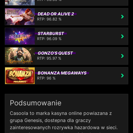
DEAD OR ALIVE 2
RTP: 96.82 %
STARBURST
RTP: 96.09 %
GONZO’S QUEST
RTP: 95.97 %
BONANZA MEGAWAYS
RTP: 96 %
Podsumowanie
Casoola to marka kasyna online powiazana z
grupa Genesis, dostepna dla graczy
zainteresowanych rozrywka hazardowa w sieci.