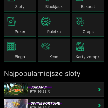
Sloty
Blackjack
Bakarat
Poker
Ruletka
Craps
Bingo
Keno
Karty zdrapki
Najpopularniejsze sloty
JUMANJI
RTP: 96.33 %
DIVINE FORTUNE
RTP: 96.59 %