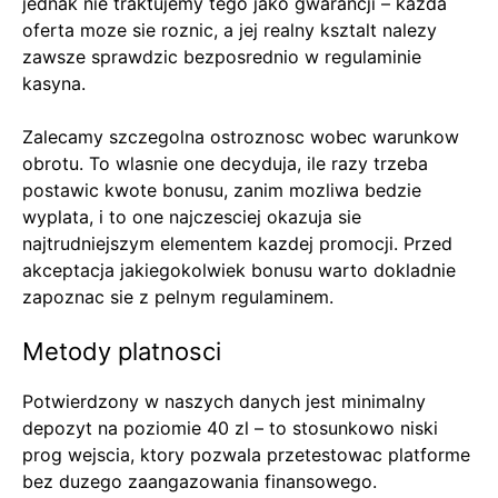
jednak nie traktujemy tego jako gwarancji – kazda
oferta moze sie roznic, a jej realny ksztalt nalezy
zawsze sprawdzic bezposrednio w regulaminie
kasyna.
Zalecamy szczegolna ostroznosc wobec warunkow
obrotu. To wlasnie one decyduja, ile razy trzeba
postawic kwote bonusu, zanim mozliwa bedzie
wyplata, i to one najczesciej okazuja sie
najtrudniejszym elementem kazdej promocji. Przed
akceptacja jakiegokolwiek bonusu warto dokladnie
zapoznac sie z pelnym regulaminem.
Metody platnosci
Potwierdzony w naszych danych jest minimalny
depozyt na poziomie 40 zl – to stosunkowo niski
prog wejscia, ktory pozwala przetestowac platforme
bez duzego zaangazowania finansowego.