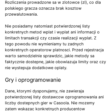
Rozliczenia prowadzone sa w zlotowce (zl), co dla
polskiego gracza oznacza brak kosztow
przewalutowania.
Nie posiadamy natomiast potwierdzonej listy
konkretnych metod wplat i wyplat ani informacji o
limitach transakcji czy czasie realizacji wyplat. Z
tego powodu nie wymieniamy tu zadnych
konkretnych operatorow platnosci. Przed rejestracja
warto samodzielnie sprawdzic, jakie metody sa
faktycznie dostepne, jakie obowiazuja limity oraz czy
nie wystepuja dodatkowe oplaty.
Gry i oprogramowanie
Dane, ktorymi dysponujemy, nie zawieraja
potwierdzonej listy dostawcow oprogramowania ani
liczby dostepnych gier w Casoola. Nie mozemy
zatem wskazac konkretnych producentow